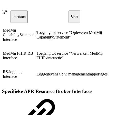
Interface
Biedt
MedMij
Toegang tot service "Opleveren MedMij
CapabilityStatement
CapabilityStatement"
Interface
MedMij
FHIR
RB
Toegang tot service "Verwerken MedMij
Interface
FHIR-interactie"
RS-logging
Loggegevens t.b.v. managementrapportages
Interface
Specifieke APR Resource Broker Interfaces