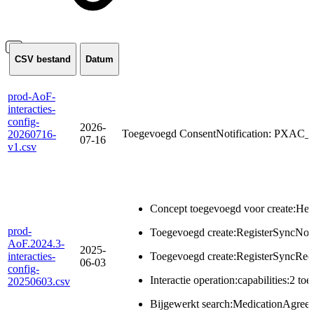
CSV bestand
Datum
prod-AoF-
interacties-
config-
2026-
Toegevoegd ConsentNotification: PXAC
20260716-
07-16
v1.csv
Concept toegevoegd voor create:Hea
prod-
Toegevoegd create:RegisterSyncNoti
AoF.2024.3-
2025-
interacties-
Toegevoegd create:RegisterSyncReq
06-03
config-
Interactie operation:capabilities:2 t
20250603.csv
Bijgewerkt search:MedicationAgr