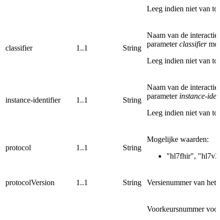
Leeg indien niet van to
Naam van de interactie
parameter
classifier
moe
classifier
1..1
String
Leeg indien niet van to
Naam van de interactie
parameter
instance-iden
instance-identifier
1..1
String
Leeg indien niet van to
Mogelijke waarden:
protocol
1..1
String
"hl7fhir", "hl7v3
protocolVersion
1..1
String
Versienummer van het p
Voorkeursnummer voor de