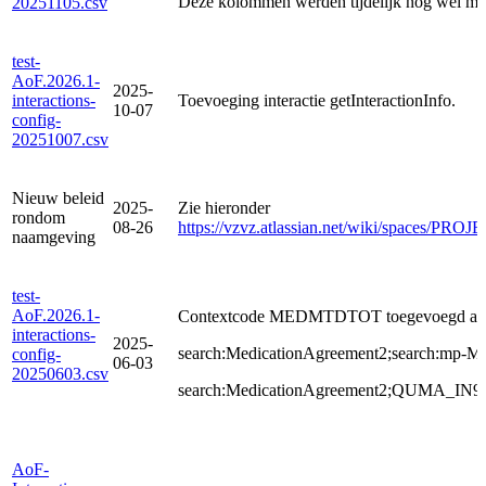
Deze kolommen werden tijdelijk nog wel meeg
20251105.csv
test-
AoF.2026.1-
2025-
interactions-
Toevoeging interactie getInteractionInfo.
10-07
config-
20251007.csv
Nieuw beleid
2025-
Zie hieronder
rondom
08-26
https://vzvz.atlassian.net/wiki/spaces/P
naamgeving
test-
AoF.2026.1-
Contextcode MEDMTDTOT toegevoegd aa
interactions-
2025-
search:MedicationAgreement2;search:mp-M
config-
06-03
20250603.csv
search:MedicationAgreement2;QUMA_IN
AoF-