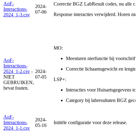
AoF-
Correctie BGZ LabResult codes, nu alle cate
2024-
Interactions-
07-06
Response interacties verwijderd. Horen niet 
2024_1-3.csv
MO:
Meesturen nierfunctie bij voorschrift
AoF-
Interactions-
Correctie lichaamsgewicht en lengte b
2024_1-2.csv
-
2024-
NIET
07-05
LSP+:
GEBRUIKEN,
bevat fouten.
Interacties voor Huisartsgegevens t
Category bij labresultaten BGZ gecor
AoF-
2024-
Interactions-
Initiële configuratie voor deze release.
05-16
2024_1-1.csv