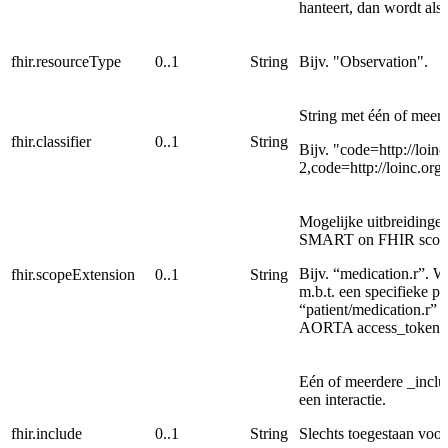
hanteert, dan wordt al
fhir.resourceType
0..1
String
Bijv. "Observation".
String met één of meerd
fhir.classifier
0..1
String
Bijv. "code=http://loin
2,code=http://loinc.org
Mogelijke uitbreidinge
SMART on FHIR scope v
Bijv. “medication.r”. W
fhir.scopeExtension
0..1
String
m.b.t. een specifieke pat
“patient/medication.r”
AORTA access_token.
Eén of meerdere _incl
een interactie.
fhir.include
0..1
String
Slechts toegestaan voor