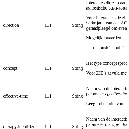
Interacties die zijn aa
agnostische push-aorta-
Voor interacties die zij
verkrijgen van een A
direction
1..1
String
geraadpleegd om eventuel
Mogelijke waarden:
“push”, “pull”, “-
Het type concept (proto
concept
1..1
String
Voor ZIB's gevuld met h
Naam van de interactie
parameter
effective-time
effective-time
1..1
String
Leeg indien niet van to
Naam van de interactie
parameter
therapy-ident
therapy-identifier
1..1
String