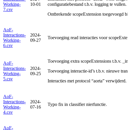
Working-
10-01
configuratiebestand t.b.v. logging te vullen.
7.csv
Ontbrekende scopeExtension toegevoegd bij
AoF-
Interactions-
2024-
Toevoeging read interacties voor scopeExtensi
Working-
09-27
6.csv
Toevoeging extra scopeExtensions t.b.v. _i
AoF-
Interactions-
2024-
Toevoeging interactie-id’s t.b.v. nieuwe trans
Working-
09-25
5.csv
Interacties met protocol “aorta” verwijderd.
AoF-
Interactions-
2024-
Typo fix in classifier nierfunctie.
Working-
07-16
4.csv
AoF-