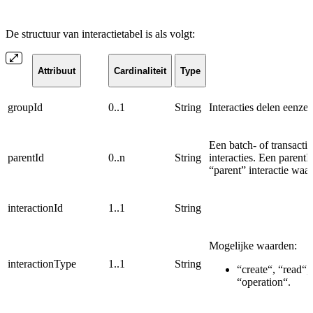
De structuur van interactietabel is als volgt:
Attribuut
Cardinaliteit
Type
groupId
0..1
String
Interacties delen eenz
Een batch- of transactio
parentId
0..n
String
interacties. Een parentI
“parent” interactie waa
interactionId
1..1
String
Mogelijke waarden:
interactionType
1..1
String
“create“, “read“,
“operation“.