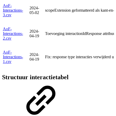
AoF-
2024-
Interactions-
scopeExtension geformatteerd als kant-en-
05-02
3.csv
AoF-
2024-
Interactions-
Toevoeging interactionIdResponse attribuut
04-19
2.csv
AoF-
2024-
Interactions-
Fix: response type interacties verwijderd ui
04-19
1.csv
Structuur interactietabel