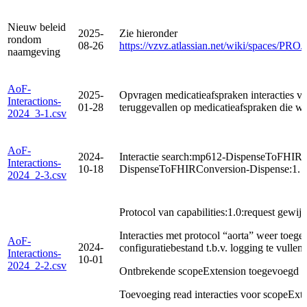
Nieuw beleid
2025-
Zie hieronder
rondom
08-26
https://vzvz.atlassian.net/wiki/spaces/
naamgeving
AoF-
2025-
Opvragen medicatieafspraken interacties v
Interactions-
01-28
teruggevallen op medicatieafspraken die w
2024_3-1.csv
AoF-
2024-
Interactie search:mp612-DispenseToFHIR
Interactions-
10-18
DispenseToFHIRConversion-Dispense:1. W
2024_2-3.csv
Protocol van capabilities:1.0:request gewijz
Interacties met protocol “aorta” weer toeg
AoF-
2024-
configuratiebestand t.b.v. logging te vullen.
Interactions-
10-01
2024_2-2.csv
Ontbrekende scopeExtension toegevoegd bi
Toevoeging read interacties voor scopeExten