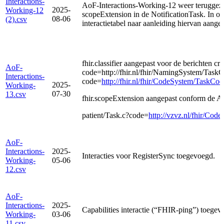
Interactions-
AoF-Interactions-Working-12 weer teruggeze
2025-
Working-12
scopeExtension in de NotificationTask. In ov
08-06
(2).csv
interactietabel naar aanleiding hiervan aang
fhir.classifier aangepast voor de berichten c
AoF-
code=http://fhir.nl/fhir/NamingSystem/TaskCo
Interactions-
code=
http://fhir.nl/fhir/CodeSystem/TaskCode
2025-
Working-
07-30
13.csv
fhir.scopeExtension aangepast conform de Ao
patient/Task.c?code=
http://vzvz.nl/fhir/Code
AoF-
Interactions-
2025-
Interacties voor RegisterSync toegevoegd.
Working-
05-06
12.csv
AoF-
Interactions-
2025-
Capabilities interactie (“FHIR-ping”) toege
Working-
03-06
11.csv