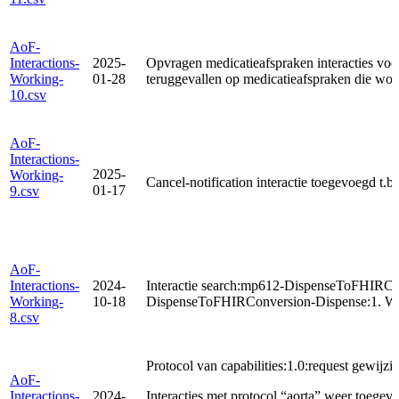
AoF-
Interactions-
2025-
Opvragen medicatieafspraken interacties voo
Working-
01-28
teruggevallen op medicatieafspraken die wo
10.csv
AoF-
Interactions-
2025-
Working-
Cancel-notification interactie toegevoegd 
01-17
9.csv
AoF-
Interactions-
2024-
Interactie search:mp612-DispenseToFHIRCo
Working-
10-18
DispenseToFHIRConversion-Dispense:1. Wo
8.csv
Protocol van capabilities:1.0:request gewijzig
AoF-
Interactions-
2024-
Interacties met protocol “aorta” weer toege