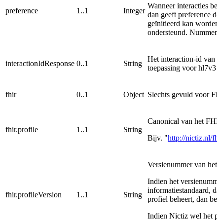
Wanneer interacties beh
preference
1..1
Integer
dan geeft preference de
geïnitieerd kan worden 
ondersteund. Nummer “
Het interaction-id van d
interactionIdResponse
0..1
String
toepassing voor hl7v3 in
fhir
0..1
Object
Slechts gevuld voor FHI
Canonical van het FHIR
fhir.profile
1..1
String
Bijv. "
http://nictiz.nl/
Versienummer van het 
Indien het versienumme
informatiestandaard, d
fhir.profileVersion
1..1
String
profiel beheert, dan b
Indien Nictiz wel het p