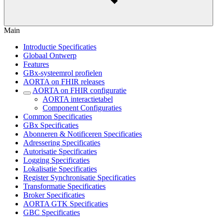
Main
Introductie Specificaties
Globaal Ontwerp
Features
GBx-systeemrol profielen
AORTA on FHIR releases
AORTA on FHIR configuratie
AORTA interactietabel
Component Configuraties
Common Specificaties
GBx Specificaties
Abonneren & Notificeren Specificaties
Adressering Specificaties
Autorisatie Specificaties
Logging Specificaties
Lokalisatie Specificaties
Register Synchronisatie Specificaties
Transformatie Specificaties
Broker Specificaties
AORTA GTK Specificaties
GBC Specificaties