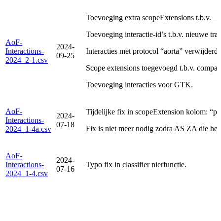
Toevoeging extra scopeExtensions t.b.v. _
Toevoeging interactie-id’s t.b.v. nieuwe tra
AoF-
2024-
Interactions-
Interacties met protocol “aorta” verwijderd.
09-25
2024_2-1.csv
Scope extensions toegevoegd t.b.v. compati
Toevoeging interacties voor GTK.
AoF-
Tijdelijke fix in scopeExtension kolom: “pa
2024-
Interactions-
07-18
Fix is niet meer nodig zodra AS ZA die het a
2024_1-4a.csv
AoF-
2024-
Interactions-
Typo fix in classifier nierfunctie.
07-16
2024_1-4.csv