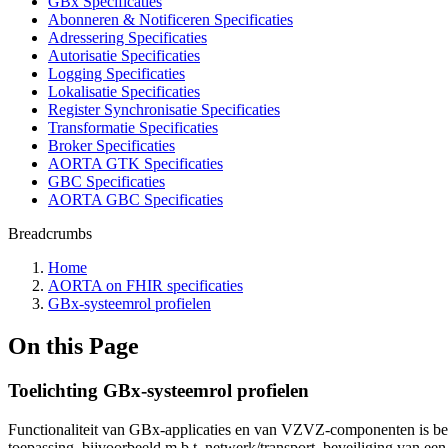
GBx Specificaties
Abonneren & Notificeren Specificaties
Adressering Specificaties
Autorisatie Specificaties
Logging Specificaties
Lokalisatie Specificaties
Register Synchronisatie Specificaties
Transformatie Specificaties
Broker Specificaties
AORTA GTK Specificaties
GBC Specificaties
AORTA GBC Specificaties
Breadcrumbs
Home
AORTA on FHIR specificaties
GBx-systeemrol profielen
On this Page
Toelichting GBx-systeemrol profielen
Functionaliteit van GBx-applicaties en van VZVZ-componenten is be
toepassing, bijvoorbeeld m.b.t. netwerk/transport, beveiliging van een