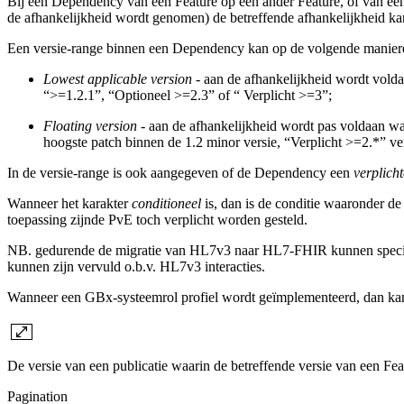
Bij een Dependency van een Feature op een ander Feature, of van ee
de afhankelijkheid wordt genomen) de betreffende afhankelijkheid k
Een versie-range binnen een Dependency kan op de volgende manier
Lowest applicable version
- aan de afhankelijkheid wordt volda
“>=1.2.1”, “Optioneel >=2.3” of “ Verplicht >=3”;
Floating version
- aan de afhankelijkheid wordt pas voldaan wa
hoogste patch binnen de 1.2 minor versie, “Verplicht >=2.*” ve
In de versie-range is ook aangegeven of de Dependency een
verplich
Wanneer het karakter
conditioneel
is, dan is de conditie waaronder d
toepassing zijnde PvE toch verplicht worden gesteld.
NB. gedurende de migratie van HL7v3 naar HL7-FHIR kunnen specifiek
kunnen zijn vervuld o.b.v. HL7v3 interacties.
Wanneer een GBx-systeemrol profiel wordt geïmplementeerd, dan ka
De versie van een publicatie waarin de betreffende versie van een Fea
Pagination