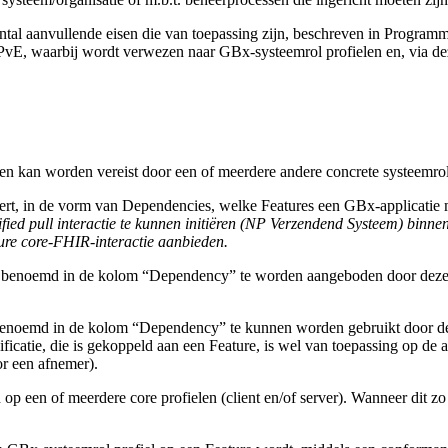
tal aanvullende eisen die van toepassing zijn, beschreven in Progra
PvE, waarbij wordt verwezen naar GBx-systeemrol profielen en, via deze
n kan worden vereist door een of meerdere andere concrete systeemrol 
ert, in de vorm van Dependencies, welke Features een GBx-applicatie m
fied pull interactie te kunnen initiëren (NP Verzendend Systeem) bin
ture core-FHIR-interactie aanbieden.
 benoemd in de kolom “Dependency” te worden aangeboden door deze GBx
benoemd in de kolom “Dependency” te kunnen worden gebruikt door dez
cificatie, die is gekoppeld aan een Feature, is wel van toepassing op de
or een afnemer).
 op een of meerdere core profielen (client en/of server). Wanneer dit 