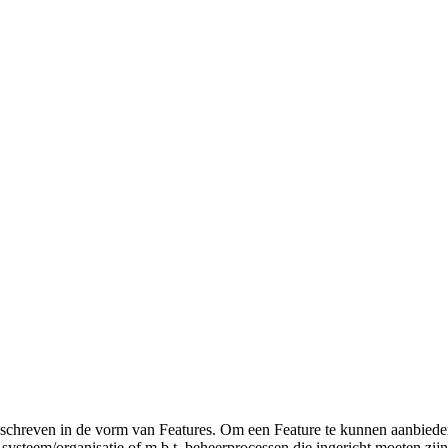
schreven in de vorm van Features. Om een Feature te kunnen aanbieden
 systeem/organisatie of m.b.t. beheerprocessen die ingericht moeten zijn