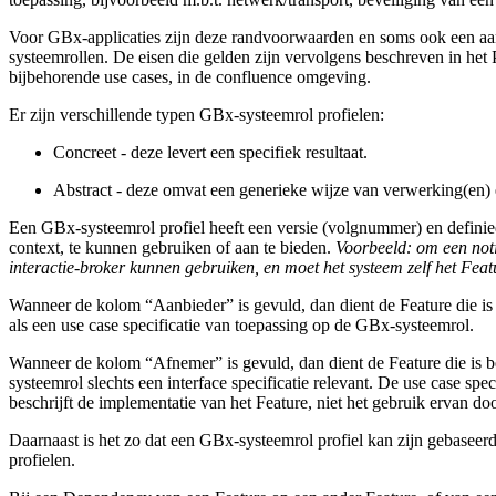
Voor GBx-applicaties zijn deze randvoorwaarden en soms ook een aan
systeemrollen. De eisen die gelden zijn vervolgens beschreven in het 
bijbehorende use cases, in de confluence omgeving.
Er zijn verschillende typen GBx-systeemrol profielen:
Concreet - deze levert een specifiek resultaat.
Abstract - deze omvat een generieke wijze van verwerking(en) e
Een GBx-systeemrol profiel heeft een versie (volgnummer) en definie
context, te kunnen gebruiken of aan te bieden.
Voorbeeld: om een noti
interactie-broker kunnen gebruiken, en moet het systeem zelf het Fea
Wanneer de kolom “Aanbieder” is gevuld, dan dient de Feature die is
als een use case specificatie van toepassing op de GBx-systeemrol.
Wanneer de kolom “Afnemer” is gevuld, dan dient de Feature die is 
systeemrol slechts een interface specificatie relevant. De use case spe
beschrijft de implementatie van het Feature, niet het gebruik ervan do
Daarnaast is het zo dat een GBx-systeemrol profiel kan zijn gebaseerd
profielen.