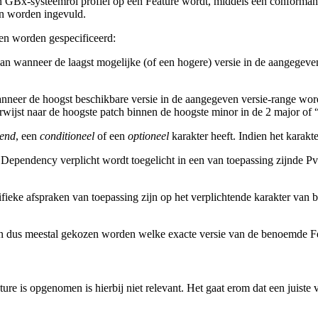
n GBx-systeemrol profiel op een Feature wordt, middels een conforman
an worden ingevuld.
en worden gespecificeerd:
an wanneer de laagst mogelijke (of een hogere) versie in de aangegeve
nneer de hoogst beschikbare versie in de aangegeven versie-range word
rwijst naar de hoogste patch binnen de hoogste minor in de 2 major of 
tend
, een
conditioneel
of een
optioneel
karakter heeft. Indien het karakte
e Dependency verplicht wordt toegelicht in een van toepassing zijnde 
e afspraken van toepassing zijn op het verplichtende karakter van b
n dus meestal gekozen worden welke exacte versie van de benoemde Fe
ture is opgenomen is hierbij niet relevant. Het gaat erom dat een juis