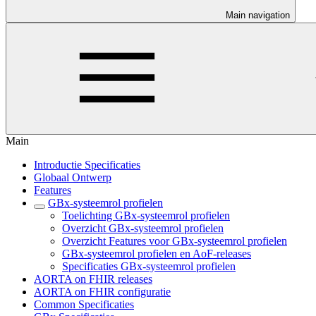
Main navigation
Main
Introductie Specificaties
Globaal Ontwerp
Features
GBx-systeemrol profielen
Toelichting GBx-systeemrol profielen
Overzicht GBx-systeemrol profielen
Overzicht Features voor GBx-systeemrol profielen
GBx-systeemrol profielen en AoF-releases
Specificaties GBx-systeemrol profielen
AORTA on FHIR releases
AORTA on FHIR configuratie
Common Specificaties