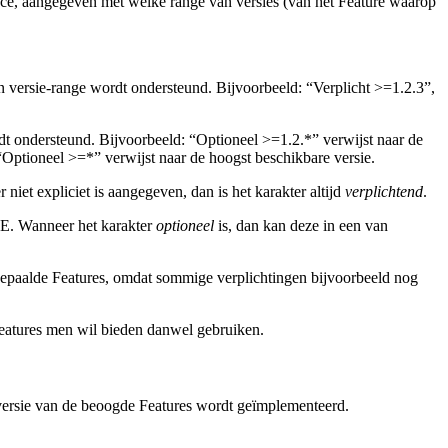
ce, aangegeven met welke range van versies (van het Feature waarop
n versie-range wordt ondersteund. Bijvoorbeeld: “Verplicht >=1.2.3”,
t ondersteund. Bijvoorbeeld: “Optioneel >=1.2.*” verwijst naar de
“Optioneel >=*” verwijst naar de hoogst beschikbare versie.
r niet expliciet is aangegeven, dan is het karakter altijd
verplichtend
.
PvE. Wanneer het karakter
optioneel
is, dan kan deze in een van
epaalde Features, omdat sommige verplichtingen bijvoorbeeld nog
atures men wil bieden danwel gebruiken.
te versie van de beoogde Features wordt geïmplementeerd.