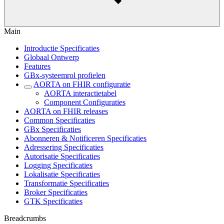
Main
Introductie Specificaties
Globaal Ontwerp
Features
GBx-systeemrol profielen
AORTA on FHIR configuratie
AORTA interactietabel
Component Configuraties
AORTA on FHIR releases
Common Specificaties
GBx Specificaties
Abonneren & Notificeren Specificaties
Adressering Specificaties
Autorisatie Specificaties
Logging Specificaties
Lokalisatie Specificaties
Transformatie Specificaties
Broker Specificaties
GTK Specificaties
Breadcrumbs