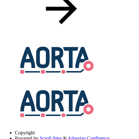
Copyright
Powered by
Scroll Sites
&
Atlassian Confluence