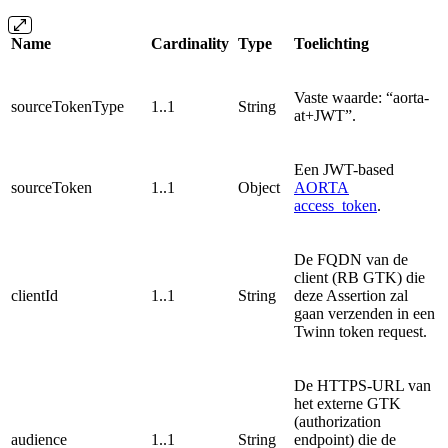
Name
Cardinality
Type
Toelichting
Vaste waarde: “aorta-
sourceTokenType
1..1
String
at+JWT”.
Een JWT-based
sourceToken
1..1
Object
AORTA
access_token
.
De FQDN van de
client (RB GTK) die
clientId
1..1
String
deze Assertion zal
gaan verzenden in een
Twinn token request.
De HTTPS-URL van
het externe GTK
(authorization
audience
1..1
String
endpoint) die de