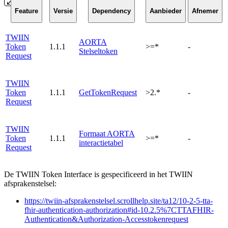
Feature
Versie
Dependency
Aanbieder
Afnemer
TWIIN
AORTA
Token
1.1.1
>=*
-
Stelseltoken
Request
TWIIN
Token
1.1.1
GetTokenRequest
>2.*
-
Request
TWIIN
Formaat AORTA
Token
1.1.1
>=*
-
interactietabel
Request
De TWIIN Token Interface is gespecificeerd in het TWIIN
afsprakenstelsel:
https://twiin-afsprakenstelsel.scrollhelp.site/ta12/10-2-5-tta-
fhir-authentication-authorization#id-10.2.5%7CTTAFHIR-
Authentication&Authorization-Accesstokenrequest