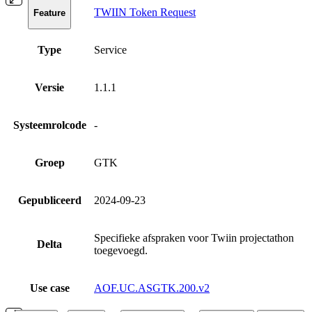
TWIIN Token Request
Feature
Type
Service
Versie
1.1.1
Systeemrolcode
-
Groep
GTK
Gepubliceerd
2024-09-23
Specifieke afspraken voor Twiin projectathon
Delta
toegevoegd.
Use case
AOF.UC.ASGTK.200.v2