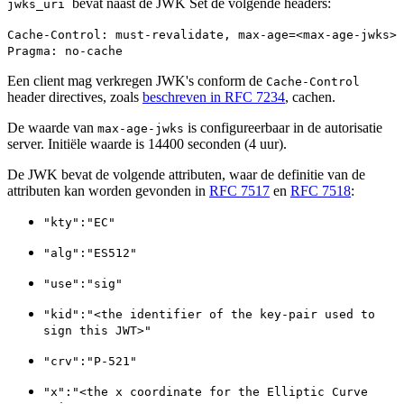
bevat naast de JWK Set de volgende headers:
jwks_uri
Cache-Control: must-revalidate, max-age=<max-age-jwks>
Pragma: no-cache
Een client mag verkregen JWK's conform de
Cache-Control
header directives, zoals
beschreven in RFC 7234
, cachen.
De waarde van
is configureerbaar in de autorisatie
max-age-jwks
server. Initiële waarde is 14400 seconden (4 uur).
De JWK bevat de volgende attributen, waar de definitie van de
attributen kan worden gevonden in
RFC 7517
en
RFC 7518
:
"kty":"EC"
"alg":"ES512"
"use":"sig"
"kid":"<the identifier of the key-pair used to
sign this JWT>"
"crv":"P-521"
"x":"<the x coordinate for the Elliptic Curve