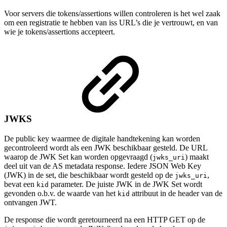
Voor servers die tokens/assertions willen controleren is het wel zaak
om een registratie te hebben van iss URL’s die je vertrouwt, en van
wie je tokens/assertions accepteert.
JWKS
De public key waarmee de digitale handtekening kan worden
gecontroleerd wordt als een JWK beschikbaar gesteld. De URL
waarop de JWK Set kan worden opgevraagd (
) maakt
jwks_uri
deel uit van de AS metadata response. Iedere JSON Web Key
(JWK) in de set, die beschikbaar wordt gesteld op de
,
jwks_uri
bevat een
parameter. De juiste JWK in de JWK Set wordt
kid
gevonden o.b.v. de waarde van het
attribuut in de header van de
kid
ontvangen JWT.
De response die wordt geretourneerd na een HTTP GET op de