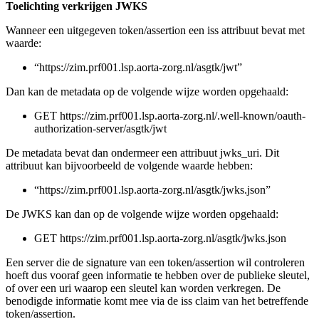
Toelichting verkrijgen JWKS
Wanneer een uitgegeven token/assertion een iss attribuut bevat met
waarde:
“https://zim.prf001.lsp.aorta-zorg.nl/asgtk/jwt”
Dan kan de metadata op de volgende wijze worden opgehaald:
GET https://zim.prf001.lsp.aorta-zorg.nl/.well-known/oauth-
authorization-server/asgtk/jwt
De metadata bevat dan ondermeer een attribuut jwks_uri. Dit
attribuut kan bijvoorbeeld de volgende waarde hebben:
“https://zim.prf001.lsp.aorta-zorg.nl/asgtk/jwks.json”
De JWKS kan dan op de volgende wijze worden opgehaald:
GET https://zim.prf001.lsp.aorta-zorg.nl/asgtk/jwks.json
Een server die de signature van een token/assertion wil controleren
hoeft dus vooraf geen informatie te hebben over de publieke sleutel,
of over een uri waarop een sleutel kan worden verkregen. De
benodigde informatie komt mee via de iss claim van het betreffende
token/assertion.