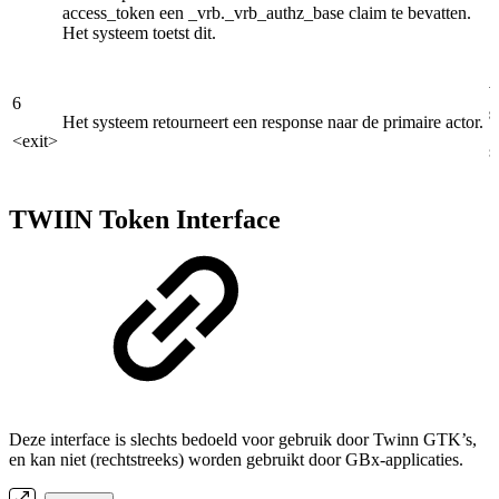
access_token een _vrb._vrb_authz_base claim te bevatten.
Het systeem toetst dit.
V
6
s
Het systeem retourneert een response naar de primaire actor.
<exit>
s
TWIIN Token Interface
Deze interface is slechts bedoeld voor gebruik door Twinn GTK’s,
en kan niet (rechtstreeks) worden gebruikt door GBx-applicaties.