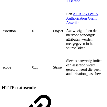
Assertion
.
Een
AORTA-TWIIN
Authorization Grant
Assertion
.
Aanwezig indien de
assertion
0..1
Object
hiervoor benodigde
attributen werden
meegegeven in het
sourceToken.
Slechts aanwezig indien
een assertion wordt
scope
0..1
String
geretourneerd die geen
authorization_base bevat.
HTTP statuscodes