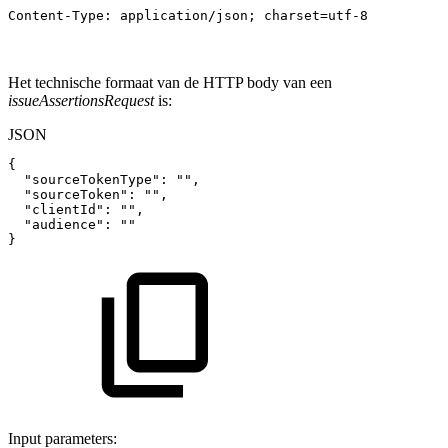
Content-Type: application/json; charset=utf-8
Het technische formaat van de HTTP body van een
issueAssertionsRequest
is:
JSON
{
"sourceTokenType"
:
""
,
"sourceToken"
:
""
,
"clientId"
:
""
,
"audience"
:
""
}
Input parameters: