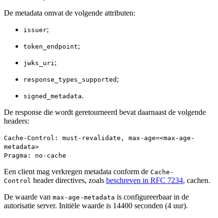
De metadata omvat de volgende attributen:
;
issuer
;
token_endpoint
;
jwks_uri
;
response_types_supported
.
signed_metadata
De response die wordt geretourneerd bevat daarnaast de volgende
headers:
Cache-Control: must-revalidate, max-age=<max-age-
metadata>
Pragma: no-cache
Een client mag verkregen metadata conform de
Cache-
header directives, zoals
beschreven in RFC 7234
, cachen.
Control
De waarde van
is configureerbaar in de
max-age-metadata
autorisatie server. Initiële waarde is 14400 seconden (4 uur).