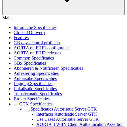
Main
Introductie Specificaties
Globaal Ontwerp
Features
GBx-systeemrol profielen
AORTA on FHIR configuratie
AORTA on FHIR releases
Common Specificaties
GBx Specificaties
Abonneren & Notificeren Specificaties
Adressering Specificaties
Autorisatie Specificaties
Logging Specificaties
Lokalisatie Specificaties
Transformatie Specificaties
Broker Specificaties
GTK Specificaties
Specificaties Autorisatie Server GTK
Interfaces Autorisatie Server GTK
Use Cases Autorisatie Server GTK
AORTA-TWIIN Client Authentication Assertion