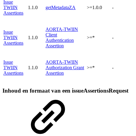
Issue
TWIIN
1.1.0
getMetadataZA
>=1.0.0
-
Assertions
AORTA-TWIIN
Issue
Client
TWIIN
1.1.0
>=*
-
Authentication
Assertions
Assertion
Issue
AORTA-TWIIN
TWIIN
1.1.0
Authorization Grant
>=*
-
Assertions
Assertion
Inhoud en formaat van een issueAssertionsRequest