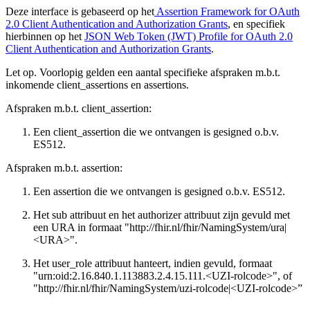
Deze interface is gebaseerd op het
Assertion Framework for OAuth
2.0 Client Authentication and Authorization Grants
, en specifiek
hierbinnen op het
JSON Web Token (JWT) Profile for OAuth 2.0
Client Authentication and Authorization Grants
.
Let op. Voorlopig gelden een aantal specifieke afspraken m.b.t.
inkomende client_assertions en assertions.
Afspraken m.b.t. client_assertion:
Een client_assertion die we ontvangen is gesigned o.b.v.
ES512.
Afspraken m.b.t. assertion:
Een assertion die we ontvangen is gesigned o.b.v. ES512.
Het sub attribuut en het authorizer attribuut zijn gevuld met
een URA in formaat "http://fhir.nl/fhir/NamingSystem/ura|
<URA>".
Het user_role attribuut hanteert, indien gevuld, formaat
"urn:oid:2.16.840.1.113883.2.4.15.111.<UZI-rolcode>", of
"http://fhir.nl/fhir/NamingSystem/uzi-rolcode|<UZI-rolcode>”