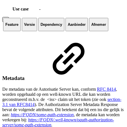
Use case
-
Feature
Versie
Dependency
Aanbieder
Afnemer
Metadata
De metadata van de Autorisatie Server kan, conform
RFC 8414
,
worden opgehaald op een well-known URL die kan worden
geconstrueerd m.b.v. de <iss> claim uit het token (zie ook
section-
3.1 van RFC8414
). De Authorization Server Metadata Response
bevat de volgende attributen. Dit betekent dat bij een iss die gelijk is
aan:
https://FQDN/some-path-extension
, de metadata kan worden
verkregen bij:
https://FQDN/.well-known/oauth-authorization-
server/some-path-extension
.