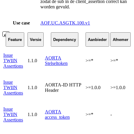
zodat de sub in de client_assertion correct kan
worden gevuld.
Use case
AOF.UC.ASGTK.100.v1
Feature
Versie
Dependency
Aanbieder
Afnemer
Issue
AORTA
TWIIN
1.1.0
>=*
>=*
Stelseltoken
Assertions
Issue
AORTA-ID HTTP
TWIIN
1.1.0
>=1.0.0
>=1.0.0
Header
Assertions
Issue
AORTA
TWIIN
1.1.0
>=*
-
access_token
Assertions