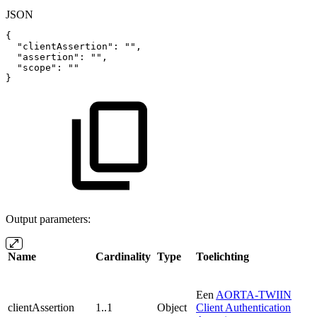
JSON
{
"clientAssertion"
:
""
,
"assertion"
:
""
,
"scope"
:
""
}
Output parameters:
Name
Cardinality
Type
Toelichting
Een
AORTA-TWIIN
clientAssertion
1..1
Object
Client Authentication