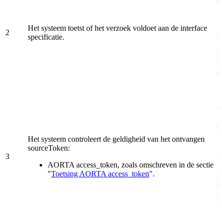
s
R
Het systeem toetst of het verzoek voldoet aan de interface
2
H
specificatie.
g
r
v
s
f
O
s
U
Het systeem controleert de geldigheid van het ontvangen
sourceToken:
3
H
AORTA access_token, zoals omschreven in de sectie
g
"
Toetsing AORTA access_token
".
r
v
s
f