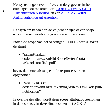
Het systeem genereert, o.b.v. van de gegevens in het
ontvangen sourceToken, een
AORTA-TWIIN Client
4
Authentication Assertion
en een
AORTA-TWIIN
Authorization Grant Assertion
.
Het systeem bepaalt op de volgende wijze of een scope
attribuut moet worden opgenomen in de response:
Indien de scope van het ontvangen AORTA access_token
de string
“patient/Task.c?
code=http://vzvz.nl/fhir/CodeSystem/aorta-
taskcode|notified_pull”
a
v
bevat, dan moet als scope in de response worden
5
a
opgenomen:
s
“system/Task.c?
R
code=http://fhir.nl/fhir/NamingSystem/TaskCode|pull-
notification“
In overige gevallen wordt geen scope attribuut opgenomen
in de response. In deze situaties dient het AORTA