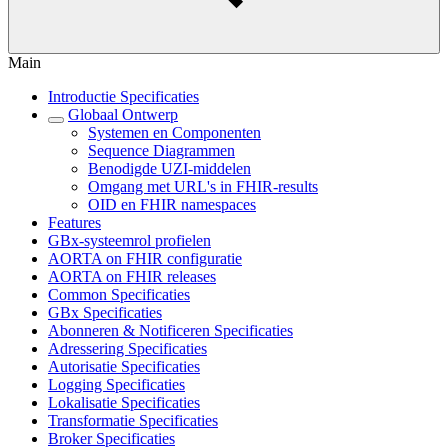
Main
Introductie Specificaties
Globaal Ontwerp
Systemen en Componenten
Sequence Diagrammen
Benodigde UZI-middelen
Omgang met URL's in FHIR-results
OID en FHIR namespaces
Features
GBx-systeemrol profielen
AORTA on FHIR configuratie
AORTA on FHIR releases
Common Specificaties
GBx Specificaties
Abonneren & Notificeren Specificaties
Adressering Specificaties
Autorisatie Specificaties
Logging Specificaties
Lokalisatie Specificaties
Transformatie Specificaties
Broker Specificaties