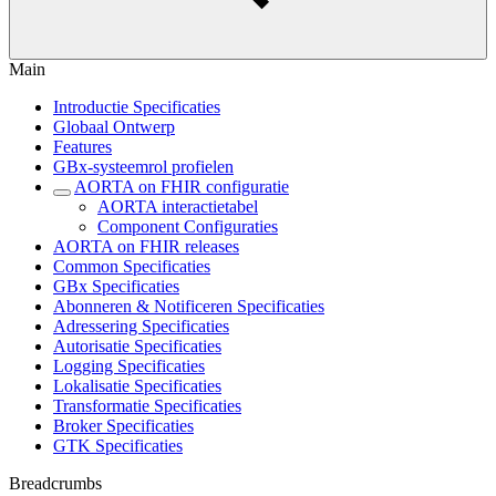
Main
Introductie Specificaties
Globaal Ontwerp
Features
GBx-systeemrol profielen
AORTA on FHIR configuratie
AORTA interactietabel
Component Configuraties
AORTA on FHIR releases
Common Specificaties
GBx Specificaties
Abonneren & Notificeren Specificaties
Adressering Specificaties
Autorisatie Specificaties
Logging Specificaties
Lokalisatie Specificaties
Transformatie Specificaties
Broker Specificaties
GTK Specificaties
Breadcrumbs