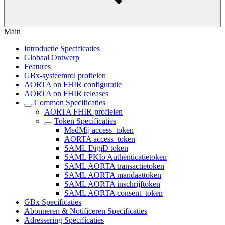
Main
Introductie Specificaties
Globaal Ontwerp
Features
GBx-systeemrol profielen
AORTA on FHIR configuratie
AORTA on FHIR releases
Common Specificaties
AORTA FHIR-profielen
Token Specificaties
MedMij access_token
AORTA access_token
SAML DigiD token
SAML PKIo Authenticatietoken
SAML AORTA transactietoken
SAML AORTA mandaattoken
SAML AORTA inschrijftoken
SAML AORTA consent_token
GBx Specificaties
Abonneren & Notificeren Specificaties
Adressering Specificaties