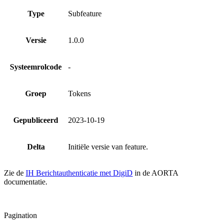
Type
Subfeature
Versie
1.0.0
Systeemrolcode
-
Groep
Tokens
Gepubliceerd
2023-10-19
Delta
Initiële versie van feature.
Zie de
IH Berichtauthenticatie met DigiD
in de AORTA
documentatie.
Pagination