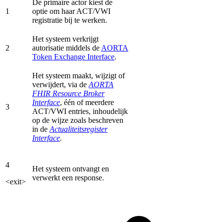
De primaire actor kiest de
1
optie om haar ACT/VWI
registratie bij te werken.
Het systeem verkrijgt
2
autorisatie middels de
AORTA
Token Exchange Interface
.
Het systeem maakt, wijzigt of
verwijdert, via de
AORTA
FHIR Resource Broker
Interface
, één of meerdere
3
ACT/VWI entries, inhoudelijk
op de wijze zoals beschreven
in de
Actualiteitsregister
Interface
.
4
Het systeem ontvangt en
verwerkt een response.
<exit>