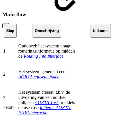
Main flow
Stap
Omschrijving
Uitkomst
Optioneel: het systeem vraagt
1
routeringsinformatie op middels
de
Routing Info Interface
.
Het systeem genereert een
2
AORTA consent_token
.
Het systeem creëert, t.b.v. de
uitvoering van een notified-
3
pull, een
AORTA Task
, middels
<exit>
de use case
Initieren AORTA-
FHIR-interactie
.