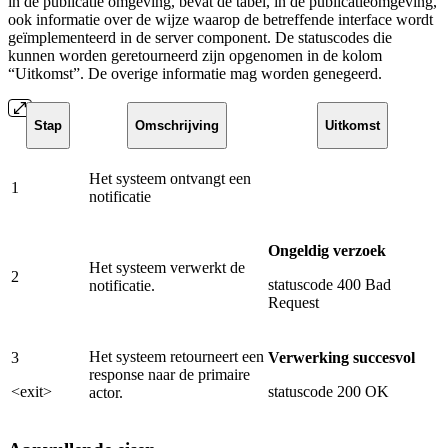
in de publicatie omgeving, bevat de tabel, in de publicatieomgeving,
ook informatie over de wijze waarop de betreffende interface wordt
geïmplementeerd in de server component. De statuscodes die
kunnen worden geretourneerd zijn opgenomen in de kolom
“Uitkomst”. De overige informatie mag worden genegeerd.
Stap
Omschrijving
Uitkomst
Het systeem ontvangt een
1
notificatie
Ongeldig verzoek
Het systeem verwerkt de
2
statuscode 400 Bad
notificatie.
Request
Het systeem retourneert een
3
Verwerking succesvol
response naar de primaire
<exit>
statuscode 200 OK
actor.