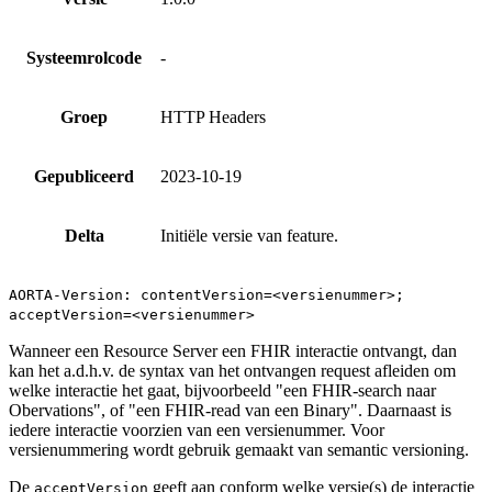
Systeemrolcode
-
Groep
HTTP Headers
Gepubliceerd
2023-10-19
Delta
Initiële versie van feature.
AORTA-Version: contentVersion=<versienummer>;
acceptVersion=<versienummer>
Wanneer een Resource Server een FHIR interactie ontvangt, dan
kan het a.d.h.v. de syntax van het ontvangen request afleiden om
welke interactie het gaat, bijvoorbeeld "een FHIR-search naar
Obervations", of "een FHIR-read van een Binary". Daarnaast is
iedere interactie voorzien van een versienummer. Voor
versienummering wordt gebruik gemaakt van semantic versioning.
De
geeft aan conform welke versie(s) de interactie
acceptVersion