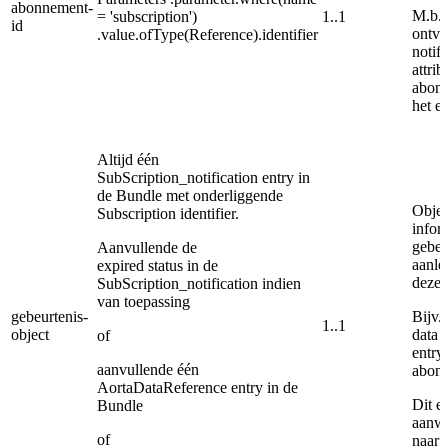
abonnement-
M.b.v
= 'subscription')
1..1
id
ontva
.value.ofType(Reference).identifier
notif
attri
abonn
het e
Altijd één
SubScription_notification entry in
de Bundle met onderliggende
Objec
Subscription identifier.
infor
gebeu
Aanvullende de
aanle
expired status in de
deze n
SubScription_notification indien
van toepassing
gebeurtenis-
Bijv
1..1
object
data 
of
entry
aanvullende één
abonn
AortaDataReference entry in de
Dit e
Bundle
aanwe
of
naar p