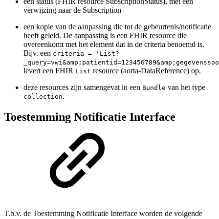
een status (FHIR resource SubscriptionStatus), met een
verwijzing naar de Subscription
een kopie van de aanpassing die tot de gebeurtenis/notificatie
heeft geleid. De aanpassing is een FHIR resource die
overeenkomt met het element dat in de criteria benoemd is.
Bijv. een
criteria = 'List?
_query=vwi&amp;patientid=123456789&amp;gegevenssoo
levert een FHIR
resource (aorta-DataReference) op.
List
deze resources zijn samengevat in een
van het type
Bundle
.
collection
Toestemming Notificatie Interface
T.b.v. de Toestemming Notificatie Interface worden de volgende