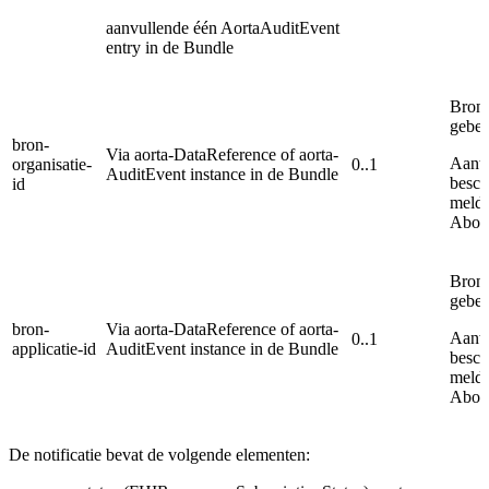
aanvullende één AortaAuditEvent
entry in de Bundle
Bron 
gebeu
bron-
Via aorta-DataReference of aorta-
Aanwe
organisatie-
0..1
AuditEvent instance in de Bundle
besch
id
meldi
Abonn
Bron 
gebeu
bron-
Via aorta-DataReference of aorta-
Aanwe
0..1
applicatie-id
AuditEvent instance in de Bundle
besch
meldi
Abonn
De notificatie bevat de volgende elementen: