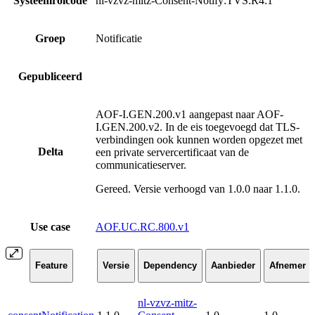
Systeemrolcode
nl-vzvz-mitz-Consent-Notify:TVS:R4:1
Groep
Notificatie
Gepubliceerd
AOF-I.GEN.200.v1 aangepast naar AOF-
I.GEN.200.v2. In de eis toegevoegd dat TLS-
verbindingen ook kunnen worden opgezet met
Delta
een private servercertificaat van de
communicatieserver.
Gereed. Versie verhoogd van 1.0.0 naar 1.1.0.
Use case
AOF.UC.RC.800.v1
Feature
Versie
Dependency
Aanbieder
Afnemer
nl-vzvz-mitz-