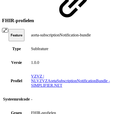
FHIR-profielen
aorta-subscriptionNotification-bundle
Feature
Type
Subfeature
Versie
1.0.0
VZVZ |
Profiel
NLVZVZAortaSubscriptionNotificationBundle -
SIMPLIFIER.NET
Systeemrolcode
-
Groep
FHIR-profielen