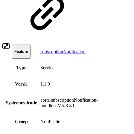
subscriptionNotification
Feature
Type
Service
Versie
1.1.0
aorta-subscriptionNotification-
Systeemrolcode
bundle:CVS:R4:1
Groep
Notificatie