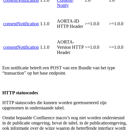
consentNotification
1.1.0
Consent-
1.0
1.0
Notify
AORTA-ID
consentNotification
1.1.0
>=1.0.0
>=1.0.0
HTTP Header
AORTA-
consentNotification
1.1.0
Version HTTP
>=1.0.0
>=1.0.0
Header
Een notificatie betreft een POST van een Bundle van het type
“transaction” op het base endpoint.
HTTP statuscodes
HTTP statuscodes die kunnen worden geretourneerd zijn
opgenomen in onderstaande tabel.
Omdat bepaalde Confluence macro’s nog niet worden ondersteund
in de publicatie omgeving, bevat de tabel, in de publicatieomgeving,
ook informatie over de wijze waarop de betreffende interface wordt