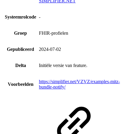
SIMPLIFIER.NET
Systeemrolcode
-
Groep
FHIR-profielen
Gepubliceerd
2024-07-02
Delta
Initiële versie van feature.
https://simplifier.net/VZVZ/examples-mitz-
Voorbeelden
bundle-notify/