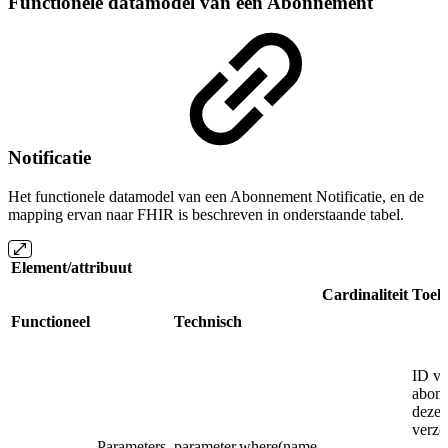
Functionele datamodel van een Abonnement
Notificatie
Het functionele datamodel van een Abonnement Notificatie, en de
mapping ervan naar FHIR is beschreven in onderstaande tabel.
Element/attribuut
Cardinaliteit
Toeli
Functioneel
Technisch
ID va
abonn
deze 
verzo
Parameters .parameter.where(name