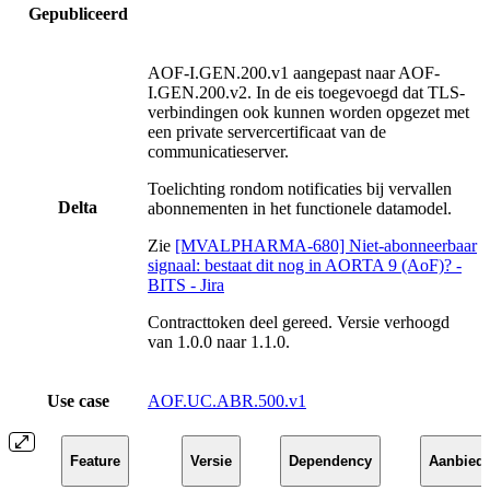
Gepubliceerd
AOF-I.GEN.200.v1 aangepast naar AOF-
I.GEN.200.v2. In de eis toegevoegd dat TLS-
verbindingen ook kunnen worden opgezet met
een private servercertificaat van de
communicatieserver.
Toelichting rondom notificaties bij vervallen
Delta
abonnementen in het functionele datamodel.
Zie
[MVALPHARMA-680] Niet-abonneerbaar
signaal: bestaat dit nog in AORTA 9 (AoF)? -
BITS - Jira
Contracttoken deel gereed. Versie verhoogd
van 1.0.0 naar 1.1.0.
Use case
AOF.UC.ABR.500.v1
Feature
Versie
Dependency
Aanbiede