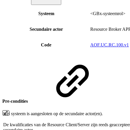
Systeem
<GBx-systeemrol>
Secundaire actor
Resource Broker AP
Code
AOF.UC.RC.100.v1
Pre-condities
Het systeem is aangesloten op de secundaire actor(en).
De kwalificaties van de Resource Client/Server zijn reeds geaccepte
secundaire actor.