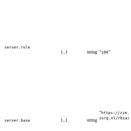
server.role
1..1
string
“
”
100
“
https://zim.
zorg.nl/rbzai
1..1
string
server.base