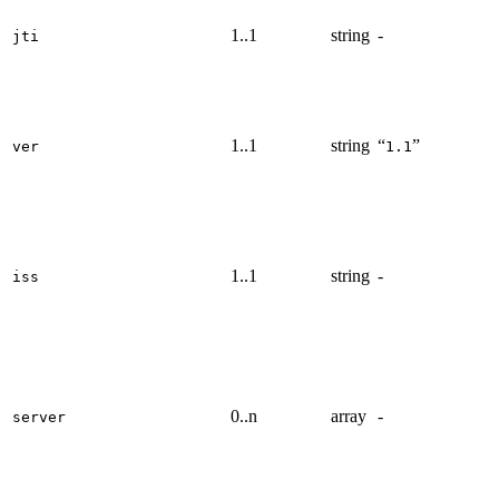
1..1
string
-
jti
1..1
string
“
”
ver
1.
1
1..1
string
-
iss
0..n
array
-
server