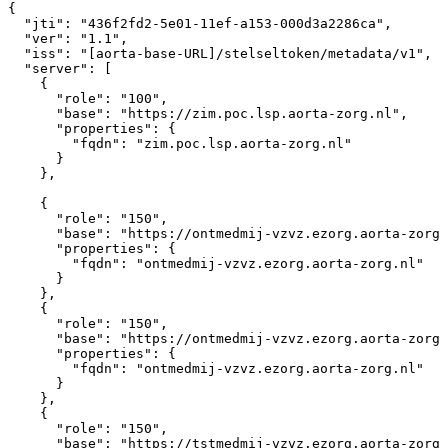
{
"jti"
:
"436f2fd2-5e01-11ef-a153-000d3a2286ca"
,
"ver"
:
"1.1"
,
"iss"
:
"[aorta-base-URL]/stelseltoken/metadata/v1"
,
"server"
:
[
{
"role"
:
"100"
,
"base"
:
"https://zim.poc.lsp.aorta-zorg.nl"
,
"properties"
:
{
"fqdn"
:
"zim.poc.lsp.aorta-zorg.nl"
}
}
,
{
"role"
:
"150"
,
"base"
:
"https://ontmedmij-vzvz.ezorg.aorta-zorg.
"properties"
:
{
"fqdn"
:
"ontmedmij-vzvz.ezorg.aorta-zorg.nl"
}
}
,
{
"role"
:
"150"
,
"base"
:
"https://ontmedmij-vzvz.ezorg.aorta-zorg.
"properties"
:
{
"fqdn"
:
"ontmedmij-vzvz.ezorg.aorta-zorg.nl"
}
}
,
{
"role"
:
"150"
,
"base"
:
"https://tstmedmij-vzvz.ezorg.aorta-zorg.