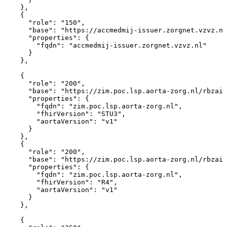
}
,
{
"role"
:
"150"
,
"base"
:
"https://accmedmij-issuer.zorgnet.vzvz.nl
"properties"
:
{
"fqdn"
:
"accmedmij-issuer.zorgnet.vzvz.nl"
}
}
,
{
"role"
:
"200"
,
"base"
:
"https://zim.poc.lsp.aorta-zorg.nl/rbzain
"properties"
:
{
"fqdn"
:
"zim.poc.lsp.aorta-zorg.nl"
,
"fhirVersion"
:
"STU3"
,
"aortaVersion"
:
"v1"
}
}
,
{
"role"
:
"200"
,
"base"
:
"https://zim.poc.lsp.aorta-zorg.nl/rbzain
"properties"
:
{
"fqdn"
:
"zim.poc.lsp.aorta-zorg.nl"
,
"fhirVersion"
:
"R4"
,
"aortaVersion"
:
"v1"
}
}
,
{