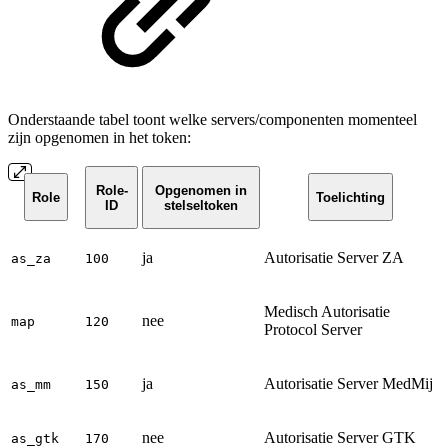
Onderstaande tabel toont welke servers/componenten momenteel
zijn opgenomen in het token:
Role-
Opgenomen in
Role
Toelichting
ID
stelseltoken
ja
Autorisatie Server ZA
as_za
100
Medisch Autorisatie
nee
map
120
Protocol Server
ja
Autorisatie Server MedMij
as_mm
150
nee
Autorisatie Server GTK
as_gtk
170