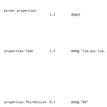
server.properties
1..1
object
1..1
string
"
properties.fqdn
zim.poc.lsp.
0..1
string
"
"
properties.fhirVersion
R4