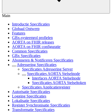
Main
Introductie Specificaties
Globaal Ontwerp
Features
GBx-systeemrol profielen
AORTA on FHIR releases
AORTA on FHIR configuratie
Common Specificaties
GBx Specificaties
Abonneren & Notificeren Specificaties
Adressering Specificaties
Specificaties Adressering Server
Specificaties AORTA Stelselnode
Interfaces AORTA Stelselnode
Specificaties AORTA Stelseltoken
Specificaties Applicatieregister
Autorisatie Specificaties
Logging Specificaties
Lokalisatie Specificaties
Register Synchronisatie Specificaties
Transformatie Specificaties