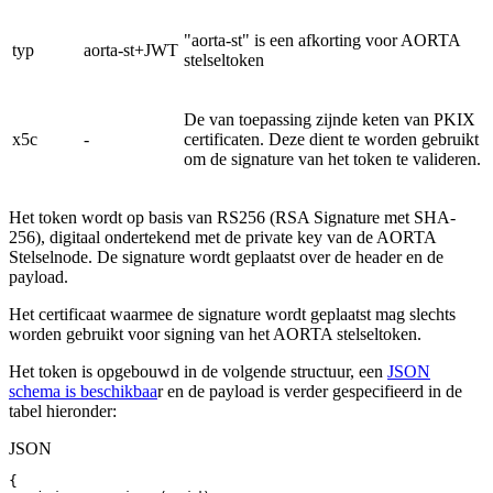
"aorta-st" is een afkorting voor AORTA
typ
aorta-st+JWT
stelseltoken
De van toepassing zijnde keten van PKIX
x5c
-
certificaten. Deze dient te worden gebruikt
om de signature van het token te valideren.
Het token wordt op basis van RS256 (RSA Signature met SHA-
256), digitaal ondertekend met de private key van de AORTA
Stelselnode. De signature wordt geplaatst over de header en de
payload.
Het certificaat waarmee de signature wordt geplaatst mag slechts
worden gebruikt voor signing van het AORTA stelseltoken.
Het token is opgebouwd in de volgende structuur, een
JSON
schema is beschikbaa
r en de payload is verder gespecifieerd in de
tabel hieronder:
JSON
{