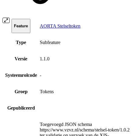
AORTA Stelseltoken
Feature
Type
Subfeature
Versie
1.1.0
Systeemrolcode
-
Groep
Tokens
Gepubliceerd
Toegevoegd JSON schema
https://www.vzvz.nl/schema/stelsel-token/1.0.2
ter validatie op verzoek van de XIS-