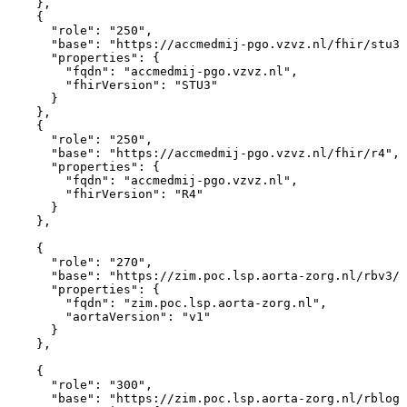
}
,
{
"role"
:
"250"
,
"base"
:
"https://accmedmij-pgo.vzvz.nl/fhir/stu3"
"properties"
:
{
"fqdn"
:
"accmedmij-pgo.vzvz.nl"
,
"fhirVersion"
:
"STU3"
}
}
,
{
"role"
:
"250"
,
"base"
:
"https://accmedmij-pgo.vzvz.nl/fhir/r4"
,
"properties"
:
{
"fqdn"
:
"accmedmij-pgo.vzvz.nl"
,
"fhirVersion"
:
"R4"
}
}
,
{
"role"
:
"270"
,
"base"
:
"https://zim.poc.lsp.aorta-zorg.nl/rbv3/v
"properties"
:
{
"fqdn"
:
"zim.poc.lsp.aorta-zorg.nl"
,
"aortaVersion"
:
"v1"
}
}
,
{
"role"
:
"300"
,
"base"
:
"https://zim.poc.lsp.aorta-zorg.nl/rblog/