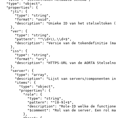
"type"
:
"object"
,
"properties"
:
{
"jti"
:
{
"type"
:
"string"
,
"format"
:
"uuid"
,
"description"
:
"Unieke
ID
van
het
stelseltoken
(J
}
,
"ver"
:
{
"type"
:
"string"
,
"pattern"
:
"^\\d+\\.\\d+$"
,
"description"
:
"Versie
van
de
tokendefinitie
(maj
}
,
"iss"
:
{
"type"
:
"string"
,
"format"
:
"uri"
,
"description"
:
"HTTPS-URL
van
de
AORTA
Stelselnod
}
,
"server"
:
{
"type"
:
"array"
,
"description"
:
"Lijst
van
servers/componenten
in
"items"
:
{
"type"
:
"object"
,
"properties"
:
{
"role"
:
{
"type"
:
"string"
,
"pattern"
:
"^[0-9]+$"
,
"description"
:
"Role-ID
welke
de
functionel
"$comment"
:
"Rol
van
de
server.
Een
rol
mag
}
,