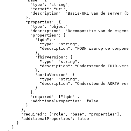
"base"
:
{
"type"
:
"string"
,
"format"
:
"uri"
,
"description"
:
"Basis-URL
van
de
server
(bi
}
,
"properties"
:
{
"type"
:
"object"
,
"description"
:
"Decompositie
van
de
eigensc
"properties"
:
{
"fqdn"
:
{
"type"
:
"string"
,
"description"
:
"FQDN
waarop
de
componen
}
,
"fhirVersion"
:
{
"type"
:
"string"
,
"description"
:
"Ondersteunde
FHIR-versi
}
,
"aortaVersion"
:
{
"type"
:
"string"
,
"description"
:
"Ondersteunde
AORTA
vers
}
}
,
"required"
:
[
"fqdn"
]
,
"additionalProperties"
:
false
}
}
,
"required"
:
[
"role"
,
"base"
,
"properties"
]
,
"additionalProperties"
:
false
}
}