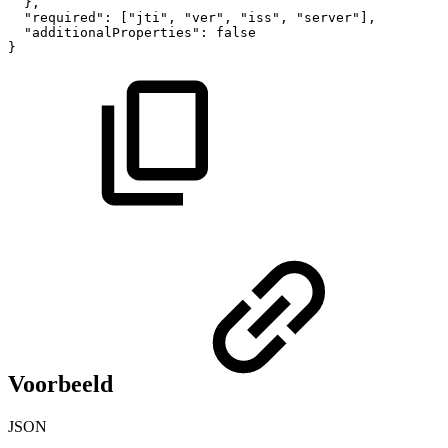
}
,
"required"
:
[
"jti"
,
"ver"
,
"iss"
,
"server"
]
,
"additionalProperties"
:
false
}
Voorbeeld
JSON