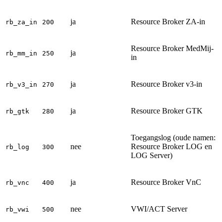
ja
Resource Broker ZA-in
rb_za_in
200
Resource Broker MedMij-
ja
rb_mm_in
250
in
ja
Resource Broker v3-in
rb_v3_in
270
ja
Resource Broker GTK
rb_gtk
280
Toegangslog (oude namen:
nee
Resource Broker LOG en
rb_log
300
LOG Server)
ja
Resource Broker VnC
rb_vnc
400
nee
VWI/ACT Server
rb_vwi
500