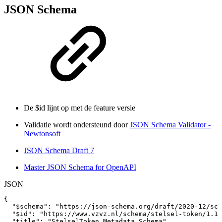
JSON Schema
De $id lijnt op met de feature versie
Validatie wordt ondersteund door
JSON Schema Validator -
Newtonsoft
JSON Schema Draft 7
Master JSON Schema for OpenAPI
JSON
{
"$schema"
:
"https://json-schema.org/draft/2020-12/sch
"$id"
:
"https://www.vzvz.nl/schema/stelsel-token/1.1.
"title"
:
"StelselToken
Metadata
Schema"
,