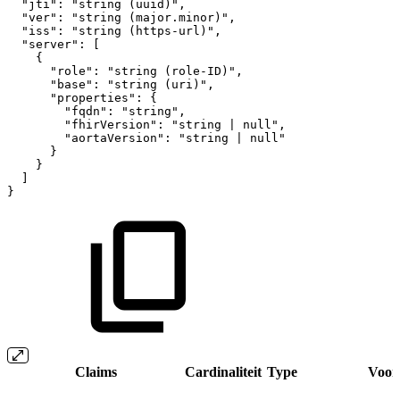
"jti"
:
"string
(uuid)"
,
"ver"
:
"string
(major.minor)"
,
"iss"
:
"string
(https-url)"
,
"server"
:
[
{
"role"
:
"string
(role-ID)"
,
"base"
:
"string
(uri)"
,
"properties"
:
{
"fqdn"
:
"string"
,
"fhirVersion"
:
"string
|
null"
,
"aortaVersion"
:
"string
|
null"
}
}
]
}
Claims
Cardinaliteit
Type
Voor