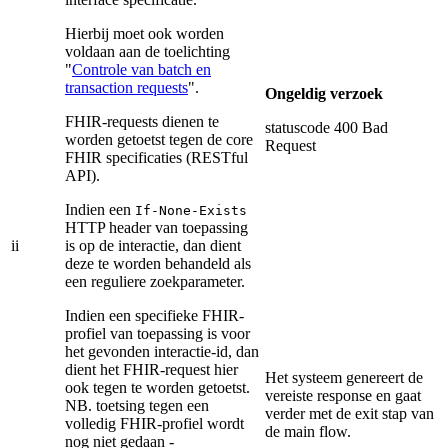
Hierbij moet ook worden
voldaan aan de toelichting
"
Controle van batch en
transaction requests
".
Ongeldig verzoek
FHIR-requests dienen te
statuscode 400 Bad
worden getoetst tegen de core
Request
FHIR specificaties (RESTful
API).
Indien een
If-None-Exists
HTTP header van toepassing
ii
is op de interactie, dan dient
deze te worden behandeld als
een reguliere zoekparameter.
Indien een specifieke FHIR-
profiel van toepassing is voor
het gevonden interactie-id, dan
dient het FHIR-request hier
Het systeem genereert de
ook tegen te worden getoetst.
vereiste response en gaat
NB. toetsing tegen een
verder met de exit stap van
volledig FHIR-profiel wordt
de main flow.
nog niet gedaan -