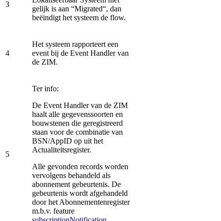
3
gelijk is aan “Migrated“, dan
beëindigt het systeem de flow.
Het systeem rapporteert een
4
event bij de Event Handler van
de ZIM.
Ter info:
De Event Handler van de ZIM
haalt alle gegevenssoorten en
bouwstenen die geregistreerd
staan voor de combinatie van
BSN/AppID op uit het
Actualiteitsregister.
5
Alle gevonden records worden
vervolgens behandeld als
abonnement gebeurtenis. De
gebeurtenis wordt afgehandeld
door het Abonnementenregister
m.b.v. feature
subscriptionNotification
.