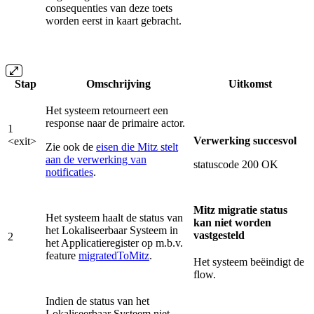
consequenties van deze toets
worden eerst in kaart gebracht.
Stap
Omschrijving
Uitkomst
Het systeem retourneert een
response naar de primaire actor.
1
Verwerking succesvol
<exit>
Zie ook de
eisen die Mitz stelt
aan de verwerking van
statuscode 200 OK
notificaties
.
Mitz migratie status
Het systeem haalt de status van
kan niet worden
het Lokaliseerbaar Systeem in
vastgesteld
2
het Applicatieregister op m.b.v.
feature
migratedToMitz
.
Het systeem beëindigt de
flow.
Indien de status van het
Lokaliseerbaar Systeem niet