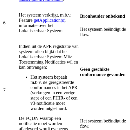
Het systeem verkrijgt, m.b.v.
Bronhouder onbekend
Feature
getApplication(s)
,
6
informatie over het
Het systeem beëindigt de
Lokaliseerbaar Systeem.
flow.
Indien uit de APR registratie van
systeemrollen blijkt dat het
Lokaliseerbaar Systeem Mitz
Toestemming Notificaties wil en
kan ontvangen:
Géén geschikte
conformance gevonden
Het systeem bepaalt
m.b.v. de geregistreerde
conformances in het APR
7
(verkregen in een vorige
stap) of een FHIR- of een
v3-notificatie moet
worden uitgestuurd.
De FQDN waarop een
Het systeem beëindigt de
notificatie moet worden
flow.
afgeleverd wordt eveneens