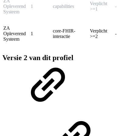
ZA
Verplicht
Opleverend
1
capabilities
-
>=1
Systeem
ZA
core-FHIR-
Verplicht
Opleverend
1
-
interactie
>=2
Systeem
Versie 2 van dit profiel