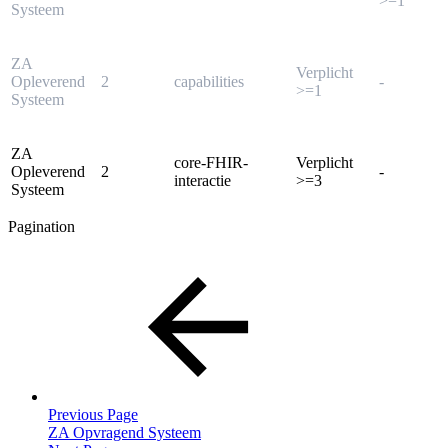
>=1
Systeem
ZA
Verplicht
Opleverend
2
capabilities
-
>=1
Systeem
ZA
core-FHIR-
Verplicht
Opleverend
2
-
interactie
>=3
Systeem
Pagination
Previous Page
ZA Opvragend Systeem