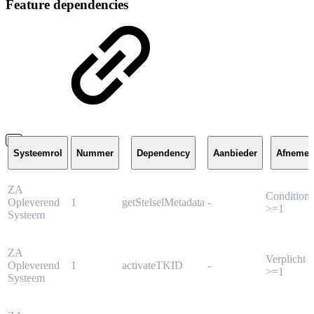
Feature dependencies
Systeemrol
Nummer
Dependency
Aanbieder
Afnemer
ZA
Conditione
Opleverend
1
getStelselMetadata
-
>=1
Systeem
ZA
Verplicht
Opleverend
1
activateTKID
-
>=1
Systeem