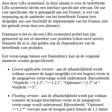
door deze GBx-systeemrol. In deze situatie is voor de betreffende
GBx-systeemrol slechts een interface specificatie relevant. De use
case specificatie, die is gekoppeld aan een Feature, is wel van
toepassing op de aanbieder van het betreffende Feature (een
dergelijke use case beschrijft de implementatie van het Feature, niet
het gebruik ervan door een afnemer).
Daarnaast is het zo dat een GBx-systeemrol profiel kan zijn
gebaseerd op een of meerdere core profielen (client en/of server).
Wanneer dit zo is, dan gelden ook de Dependencies van de
betreffende core profielen.
Een versie-range binnen een Dependency kan op de volgende
manieren worden gespecificeerd:
Lowest applicable version
- aan de afhankelijkheid wordt
voldaan wanneer de laagst mogelijke (of een hogere) versie in
de aangegeven versie-range wordt ondersteund. Bijvoorbeeld:
“Verplicht >=1.2.3”, “>=1.2.1”, “Optioneel >=2.3” of “
Verplicht >=3”;
Floating version
- aan de afhankelijkheid wordt pas voldaan
wanneer de hoogst beschikbare versie in de aangegeven
versie-range wordt ondersteund. Bijvoorbeeld: “Optioneel
>=1.2.*” verwijst naar de hoogste patch binnen de 1.2 minor