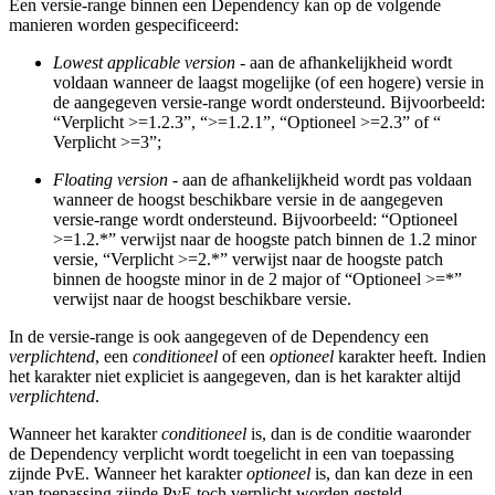
Een versie-range binnen een Dependency kan op de volgende
manieren worden gespecificeerd:
Lowest applicable version
- aan de afhankelijkheid wordt
voldaan wanneer de laagst mogelijke (of een hogere) versie in
de aangegeven versie-range wordt ondersteund. Bijvoorbeeld:
“Verplicht >=1.2.3”, “>=1.2.1”, “Optioneel >=2.3” of “
Verplicht >=3”;
Floating version
- aan de afhankelijkheid wordt pas voldaan
wanneer de hoogst beschikbare versie in de aangegeven
versie-range wordt ondersteund. Bijvoorbeeld: “Optioneel
>=1.2.*” verwijst naar de hoogste patch binnen de 1.2 minor
versie, “Verplicht >=2.*” verwijst naar de hoogste patch
binnen de hoogste minor in de 2 major of “Optioneel >=*”
verwijst naar de hoogst beschikbare versie.
In de versie-range is ook aangegeven of de Dependency een
verplichtend
, een
conditioneel
of een
optioneel
karakter heeft. Indien
het karakter niet expliciet is aangegeven, dan is het karakter altijd
verplichtend
.
Wanneer het karakter
conditioneel
is, dan is de conditie waaronder
de Dependency verplicht wordt toegelicht in een van toepassing
zijnde PvE. Wanneer het karakter
optioneel
is, dan kan deze in een
van toepassing zijnde PvE toch verplicht worden gesteld.