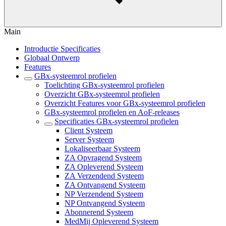
Main
Introductie Specificaties
Globaal Ontwerp
Features
GBx-systeemrol profielen
Toelichting GBx-systeemrol profielen
Overzicht GBx-systeemrol profielen
Overzicht Features voor GBx-systeemrol profielen
GBx-systeemrol profielen en AoF-releases
Specificaties GBx-systeemrol profielen
Client Systeem
Server Systeem
Lokaliseerbaar Systeem
ZA Opvragend Systeem
ZA Opleverend Systeem
ZA Verzendend Systeem
ZA Ontvangend Systeem
NP Verzendend Systeem
NP Ontvangend Systeem
Abonnerend Systeem
MedMij Opleverend Systeem