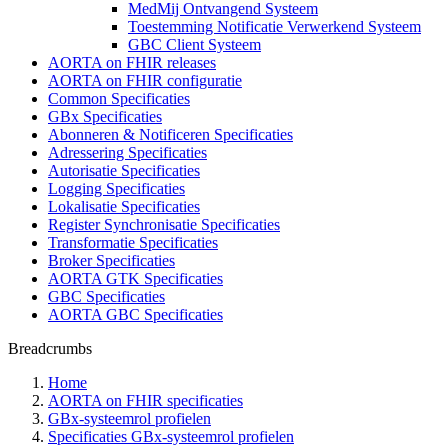
MedMij Ontvangend Systeem
Toestemming Notificatie Verwerkend Systeem
GBC Client Systeem
AORTA on FHIR releases
AORTA on FHIR configuratie
Common Specificaties
GBx Specificaties
Abonneren & Notificeren Specificaties
Adressering Specificaties
Autorisatie Specificaties
Logging Specificaties
Lokalisatie Specificaties
Register Synchronisatie Specificaties
Transformatie Specificaties
Broker Specificaties
AORTA GTK Specificaties
GBC Specificaties
AORTA GBC Specificaties
Breadcrumbs
Home
AORTA on FHIR specificaties
GBx-systeemrol profielen
Specificaties GBx-systeemrol profielen