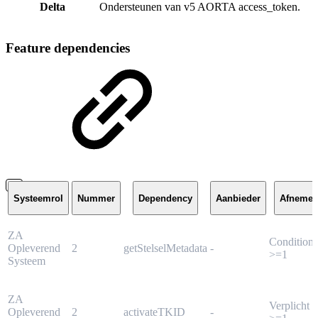
Delta
Ondersteunen van v5 AORTA access_token.
Feature dependencies
Systeemrol
Nummer
Dependency
Aanbieder
Afnemer
ZA
Conditione
Opleverend
2
getStelselMetadata
-
>=1
Systeem
ZA
Verplicht
Opleverend
2
activateTKID
-