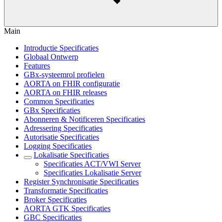
Main
Introductie Specificaties
Globaal Ontwerp
Features
GBx-systeemrol profielen
AORTA on FHIR configuratie
AORTA on FHIR releases
Common Specificaties
GBx Specificaties
Abonneren & Notificeren Specificaties
Adressering Specificaties
Autorisatie Specificaties
Logging Specificaties
Lokalisatie Specificaties
Specificaties ACT/VWI Server
Specificaties Lokalisatie Server
Register Synchronisatie Specificaties
Transformatie Specificaties
Broker Specificaties
AORTA GTK Specificaties
GBC Specificaties