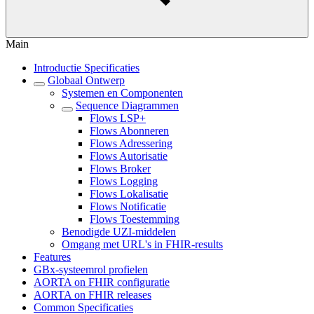
Main
Introductie Specificaties
Globaal Ontwerp
Systemen en Componenten
Sequence Diagrammen
Flows LSP+
Flows Abonneren
Flows Adressering
Flows Autorisatie
Flows Broker
Flows Logging
Flows Lokalisatie
Flows Notificatie
Flows Toestemming
Benodigde UZI-middelen
Omgang met URL's in FHIR-results
Features
GBx-systeemrol profielen
AORTA on FHIR configuratie
AORTA on FHIR releases
Common Specificaties