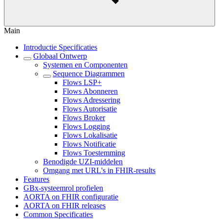
Main
Introductie Specificaties
Globaal Ontwerp
Systemen en Componenten
Sequence Diagrammen
Flows LSP+
Flows Abonneren
Flows Adressering
Flows Autorisatie
Flows Broker
Flows Logging
Flows Lokalisatie
Flows Notificatie
Flows Toestemming
Benodigde UZI-middelen
Omgang met URL's in FHIR-results
Features
GBx-systeemrol profielen
AORTA on FHIR configuratie
AORTA on FHIR releases
Common Specificaties