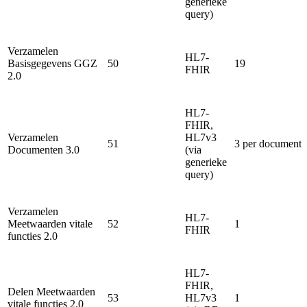
generieke
query)
Verzamelen
HL7-
Basisgegevens GGZ
50
19
FHIR
2.0
HL7-
FHIR,
Verzamelen
HL7v3
51
3 per document
Documenten 3.0
(via
generieke
query)
Verzamelen
HL7-
Meetwaarden vitale
52
1
FHIR
functies 2.0
HL7-
FHIR,
Delen Meetwaarden
53
HL7v3
1
vitale functies 2.0