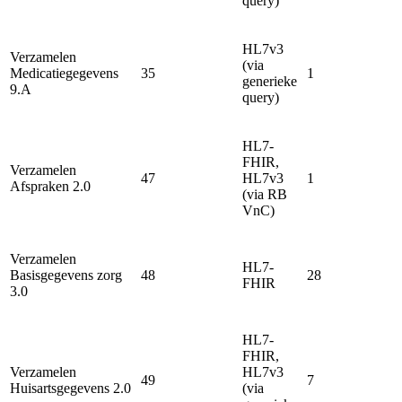
query)
HL7v3
Verzamelen
(via
Medicatiegegevens
35
1
generieke
9.A
query)
HL7-
FHIR,
Verzamelen
47
HL7v3
1
Afspraken 2.0
(via RB
VnC)
Verzamelen
HL7-
Basisgegevens zorg
48
28
FHIR
3.0
HL7-
FHIR,
Verzamelen
HL7v3
49
7
Huisartsgegevens 2.0
(via