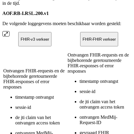
in de tijd.
AOF.RB-I.RSL.200.v1
De volgende loggegevens moeten beschikbaar worden gesteld:
FHIR-v3 verkeer
FHIR-FHIR verkeer
Ontvangen FHIR-requests en de
bijbehorende geretourneerde
FHIR-responses of error
Ontvangen FHIR-requests en de
responses
bijbehorende geretourneerde
timestamp ontvangst
FHIR-responses of error
responses
sessie-id
timestamp ontvangst
de jti claim van het
ontvangen access token
sessie-id
ontvangen MedMij-
de jti claim van het
Request-ID
ontvangen access token
gevraagd FHIR
ontvangen MedMij-