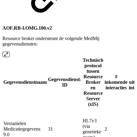
AOF.RB-I.OMG.100.v2
Resource broker ondersteunt de volgende MedMij
gegevensdiensten:
Technisch
protocol
tussen
Resource
#
Gegevensdienst-
Gegevensdienstnaam
Broker
inkomende
uit
ID
en
interacties
inte
Resource
Server
(xIS)
HL7v3
Verzamelen
(via
Medicatiegegevens
31
2
generieke
9.0