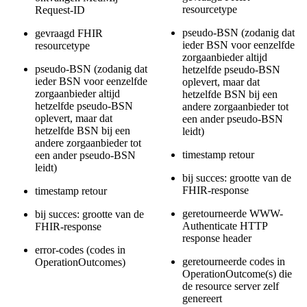
resourcetype
Request-ID
pseudo-BSN (zodanig dat
gevraagd FHIR
ieder BSN voor eenzelfde
resourcetype
zorgaanbieder altijd
pseudo-BSN (zodanig dat
hetzelfde pseudo-BSN
ieder BSN voor eenzelfde
oplevert, maar dat
zorgaanbieder altijd
hetzelfde BSN bij een
hetzelfde pseudo-BSN
andere zorgaanbieder tot
oplevert, maar dat
een ander pseudo-BSN
hetzelfde BSN bij een
leidt)
andere zorgaanbieder tot
timestamp retour
een ander pseudo-BSN
leidt)
bij succes: grootte van de
FHIR-response
timestamp retour
geretourneerde WWW-
bij succes: grootte van de
Authenticate HTTP
FHIR-response
response header
error-codes (codes in
geretourneerde codes in
OperationOutcomes)
OperationOutcome(s) die
de resource server zelf
genereert