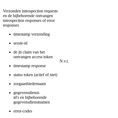
Verzonden introspection requests
en de bijbehorende ontvangen
introspection responses of error
responses
timestamp verzending
sessie-id
de jti claim van het
ontvangen access token
N.v.t.
timestamp response
status token (actief of niet)
zorgaanbiedernaam
gegevensdienst-
id's en bijbehorende
gegevensdienstnamen
error-codes