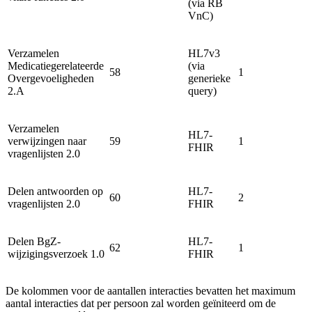
(via RB
VnC)
Verzamelen
HL7v3
Medicatiegerelateerde
(via
58
1
Overgevoeligheden
generieke
2.A
query)
Verzamelen
HL7-
verwijzingen naar
59
1
FHIR
vragenlijsten 2.0
Delen antwoorden op
HL7-
60
2
vragenlijsten 2.0
FHIR
Delen BgZ-
HL7-
62
1
wijzigingsverzoek 1.0
FHIR
De kolommen voor de aantallen interacties bevatten het maximum
aantal interacties dat per persoon zal worden geïniteerd om de