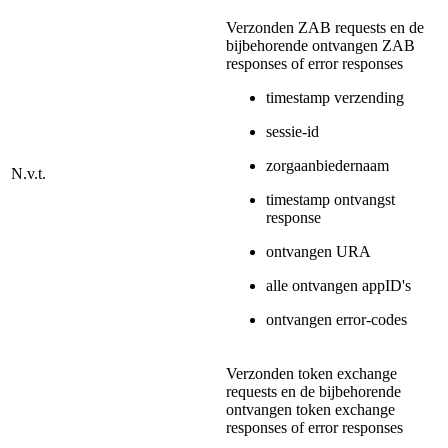
Verzonden ZAB requests en de
bijbehorende ontvangen ZAB
responses of error responses
timestamp verzending
sessie-id
zorgaanbiedernaam
N.v.t.
timestamp ontvangst
response
ontvangen URA
alle ontvangen appID's
ontvangen error-codes
Verzonden token exchange
requests en de bijbehorende
ontvangen token exchange
responses of error responses