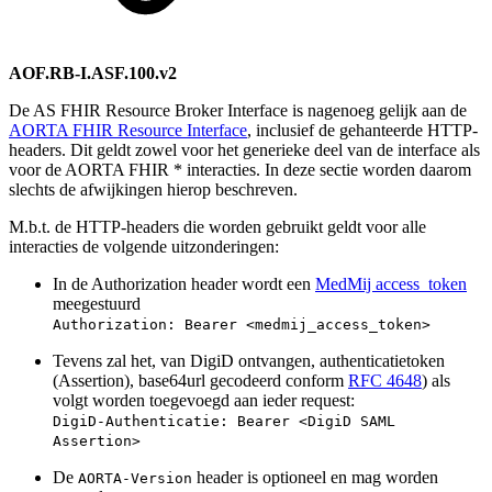
AOF.RB-I.ASF.100.v2
De AS FHIR Resource Broker Interface is nagenoeg gelijk aan de
AORTA FHIR Resource Interface
, inclusief de gehanteerde HTTP-
headers. Dit geldt zowel voor het generieke deel van de interface als
voor de AORTA FHIR * interacties. In deze sectie worden daarom
slechts de afwijkingen hierop beschreven.
M.b.t. de HTTP-headers die worden gebruikt geldt voor alle
interacties de volgende uitzonderingen:
In de Authorization header wordt een
MedMij access_token
meegestuurd
Authorization: Bearer <medmij_access_token>
Tevens zal het, van DigiD ontvangen, authenticatietoken
(Assertion), base64url gecodeerd conform
RFC 4648
) als
volgt worden toegevoegd aan ieder request:
DigiD-Authenticatie: Bearer <DigiD SAML
Assertion>
De
header is optioneel en mag worden
AORTA-Version