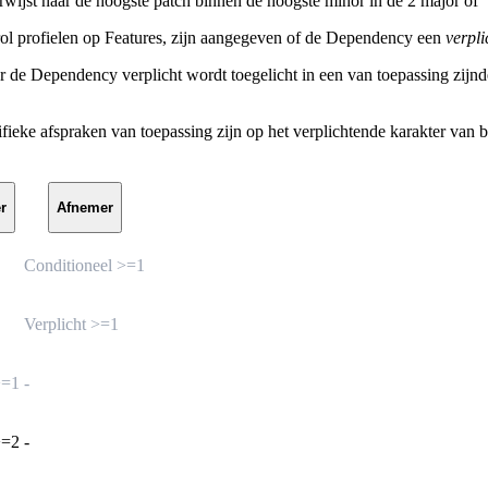
rwijst naar de hoogste patch binnen de hoogste minor in de 2 major of 
ol profielen op Features, zijn aangegeven of de Dependency een
verpli
er de Dependency verplicht wordt toegelicht in een van toepassing zij
e afspraken van toepassing zijn op het verplichtende karakter van b
r
Afnemer
Conditioneel >=1
Verplicht >=1
>=1
-
>=2
-