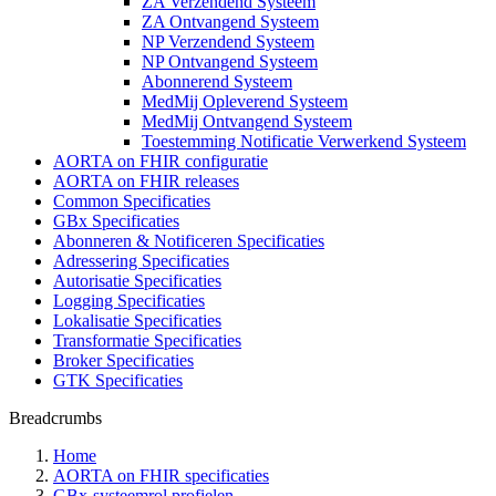
ZA Verzendend Systeem
ZA Ontvangend Systeem
NP Verzendend Systeem
NP Ontvangend Systeem
Abonnerend Systeem
MedMij Opleverend Systeem
MedMij Ontvangend Systeem
Toestemming Notificatie Verwerkend Systeem
AORTA on FHIR configuratie
AORTA on FHIR releases
Common Specificaties
GBx Specificaties
Abonneren & Notificeren Specificaties
Adressering Specificaties
Autorisatie Specificaties
Logging Specificaties
Lokalisatie Specificaties
Transformatie Specificaties
Broker Specificaties
GTK Specificaties
Breadcrumbs
Home
AORTA on FHIR specificaties
GBx-systeemrol profielen