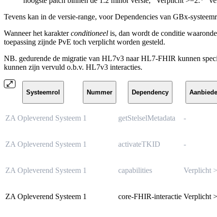
hoogste patch binnen de 1.2 minor versie, “Verplicht >=2.*” ve
Tevens kan in de versie-range, voor Dependencies van GBx-systeemr
Wanneer het karakter
conditioneel
is, dan wordt de conditie waarond
toepassing zijnde PvE toch verplicht worden gesteld.
NB. gedurende de migratie van HL7v3 naar HL7-FHIR kunnen specifiek
kunnen zijn vervuld o.b.v. HL7v3 interacties.
Systeemrol
Nummer
Dependency
Aanbiede
ZA Opleverend Systeem
1
getStelselMetadata
-
ZA Opleverend Systeem
1
activateTKID
-
ZA Opleverend Systeem
1
capabilities
Verplicht 
ZA Opleverend Systeem
1
core-FHIR-interactie
Verplicht 