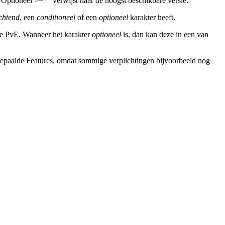
“Optioneel >=*” verwijst naar de hoogst beschikbare versie.
chtend
, een
conditioneel
of een
optioneel
karakter heeft.
nde PvE. Wanneer het karakter
optioneel
is, dan kan deze in een van
epaalde Features, omdat sommige verplichtingen bijvoorbeeld nog