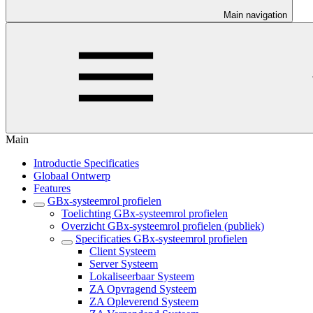
Main navigation
Main
Introductie Specificaties
Globaal Ontwerp
Features
GBx-systeemrol profielen
Toelichting GBx-systeemrol profielen
Overzicht GBx-systeemrol profielen (publiek)
Specificaties GBx-systeemrol profielen
Client Systeem
Server Systeem
Lokaliseerbaar Systeem
ZA Opvragend Systeem
ZA Opleverend Systeem