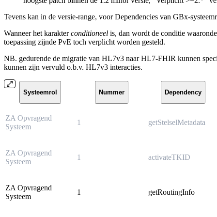
hoogste patch binnen de 1.2 minor versie, “Verplicht >=2.*” ve
Tevens kan in de versie-range, voor Dependencies van GBx-systeemr
Wanneer het karakter
conditioneel
is, dan wordt de conditie waarond
toepassing zijnde PvE toch verplicht worden gesteld.
NB. gedurende de migratie van HL7v3 naar HL7-FHIR kunnen specifiek
kunnen zijn vervuld o.b.v. HL7v3 interacties.
Systeemrol
Nummer
Dependency
ZA Opvragend
1
getStelselMetadata
Systeem
ZA Opvragend
1
activateTKID
Systeem
ZA Opvragend
1
getRoutingInfo
Systeem