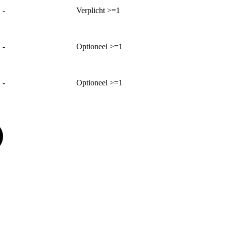
-
Verplicht >=1
-
Optioneel >=1
-
Optioneel >=1