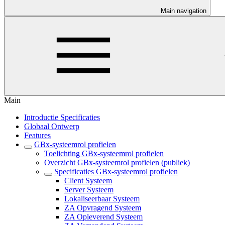
Main navigation
Main
Introductie Specificaties
Globaal Ontwerp
Features
GBx-systeemrol profielen
Toelichting GBx-systeemrol profielen
Overzicht GBx-systeemrol profielen (publiek)
Specificaties GBx-systeemrol profielen
Client Systeem
Server Systeem
Lokaliseerbaar Systeem
ZA Opvragend Systeem
ZA Opleverend Systeem