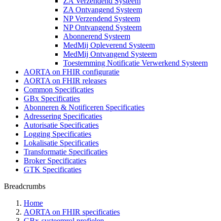
ZA Verzendend Systeem
ZA Ontvangend Systeem
NP Verzendend Systeem
NP Ontvangend Systeem
Abonnerend Systeem
MedMij Opleverend Systeem
MedMij Ontvangend Systeem
Toestemming Notificatie Verwerkend Systeem
AORTA on FHIR configuratie
AORTA on FHIR releases
Common Specificaties
GBx Specificaties
Abonneren & Notificeren Specificaties
Adressering Specificaties
Autorisatie Specificaties
Logging Specificaties
Lokalisatie Specificaties
Transformatie Specificaties
Broker Specificaties
GTK Specificaties
Breadcrumbs
Home
AORTA on FHIR specificaties
GBx-systeemrol profielen