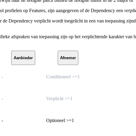
rwijst naar de hoogste patch binnen de hoogste minor in de 2 major of 
ol profielen op Features, zijn aangegeven of de Dependency een
verpli
er de Dependency verplicht wordt toegelicht in een van toepassing zij
e afspraken van toepassing zijn op het verplichtende karakter van b
Aanbieder
Afnemer
-
Conditioneel >=1
-
Verplicht >=1
-
Optioneel >=1