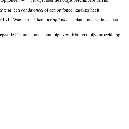
“Optioneel >=*” verwijst naar de hoogst beschikbare versie.
chtend
, een
conditioneel
of een
optioneel
karakter heeft.
nde PvE. Wanneer het karakter
optioneel
is, dan kan deze in een van
epaalde Features, omdat sommige verplichtingen bijvoorbeeld nog