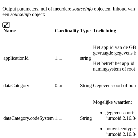
Output parameters, nul of meerdere
sourceInfo
objecten. Inhoud van
een
sourceInfo
object:
Name
Cardinality
Type
Toelichting
Het app-id van de GBx-
gevraagde gegevens be
applicationId
1..1
string
Het betreft het app-id
namingsystem of root 
dataCategory
0..n
String
Gegevenssoort of bouw
Mogelijke waarden:
gegevenssoort:
dataCategory.codeSystem
1..1
String
"urn:oid:2.16.8
bouwsteentype:
"urn:oid:2.16.84