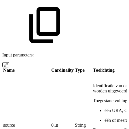
Input parameters:
Name
Cardinality
Type
Toelichting
Identificatie van d
worden uitgevoerd.
Toegestane vullinge
één URA, O
één of meerd
source
0..n
String