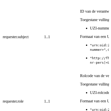
ID van de verantwo
Toegestane vullinge
UZI-nummer 
Formaat van een U
requester.subject
1..1
"urn:oid:2
, of
nummer>"
"http://fh
nr-pers|<U
Rolcode van de ver
Toegestane vullinge
UZI-rolcode 
Formaat van een UZ
requester.role
1..1
"urn:oid:2