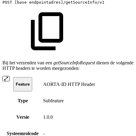
POST
[base
endpointadres]/getSourceInfo/v1
Bij het verzenden van een
getSourceInfoRequest
dienen de volgende
HTTP headers te worden meegezonden:
AORTA-ID HTTP Header
Feature
Type
Subfeature
Versie
1.0.0
Systeemrolcode
-