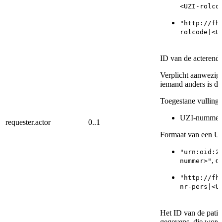
<UZI-rolco
"http://fh
rolcode|<U
ID van de acterend
Verplicht aanwezig,
iemand anders is da
Toegestane vullinge
UZI-nummer 
requester.actor
0..1
Formaat van een U
"urn:oid:2
, of
nummer>"
"http://fh
nr-pers|<U
Het ID van de patië
gegevens, die worde