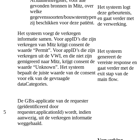
Actualiteitsregister, voor alle
gevonden bronnen in Mitz, over
Het systeem logt
welke
deze gebeurtenis,
gegevenssoorten/bouwsteentypen
en gaat verder met
zij beschikken voor deze patiënt.
de verwerking.
Het systeem voegt de verkregen
informatie samen. Voor appID’s die zijn
verkregen van Mitz krijgt consent de
waarde “Permit”. Voor appID’s die zijn
Het systeem
verkregen uit de VWI, en die niet zijn
genereert de
gemigreerd naar Mitz, krijgt consent de
vereiste response en
waarde “Unknown”. Het systeem
gaat verder met de
bepaalt de juiste waarde van de consent
exit stap van de
voor elk van de gevraagde
main flow.
dataCategories.
De GBx-applicatie van de requester
(geïdentificeerd door
5
requester.applicationId) wordt, indien
aanwezig, uit de verkregen informatie
weggehaald.