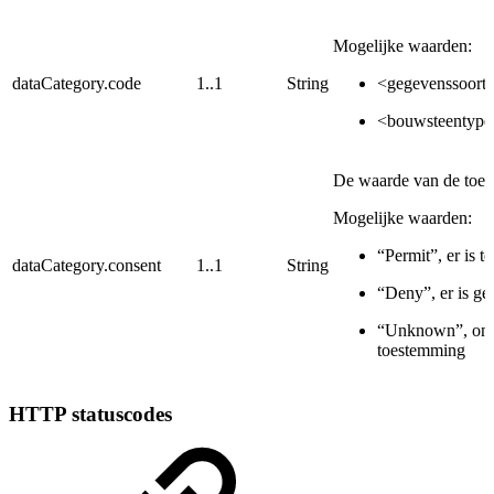
Mogelijke waarden:
dataCategory.code
1..1
String
<gegevenssoort
<bouwsteentype
De waarde van de toes
Mogelijke waarden:
“Permit”, er is 
dataCategory.consent
1..1
String
“Deny”, er is g
“Unknown”, onb
toestemming
HTTP statuscodes