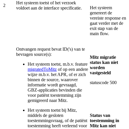
Het systeem toetst of het verzoek
2
Het systeem
voldoet aan de interface specificatie.
genereert de
vereiste response en
gaat verder met de
exit stap van de
main flow.
Ontvangen request bevat ID('s) van te
bevragen source(s):
Mitz migratie
status kan niet
Het systeem toetst, m.b.v. feature
worden
migratedToMitz
of op een andere
vastgesteld
wijze m.b.v. het APR, of er zich
binnen de source, waarover
statuscode 500
informatie wordt gevraagd,
GBZ-applicaties bevinden die
voor patiënt toestemming zijn
gemigreerd naar Mitz.
Het systeem toetst bij Mitz,
middels de gesloten
Status van
toestemmingsvraag, of de patiënt
toestemming in
toestemming heeft verleend voor
Mitz kan niet