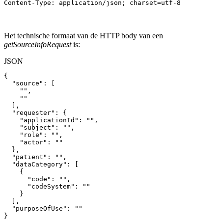
Content-Type: application/json; charset=utf-8
Het technische formaat van de HTTP body van een
getSourceInfoRequest
is:
JSON
{
"source"
:
[
""
,
""
]
,
"requester"
:
{
"applicationId"
:
""
,
"subject"
:
""
,
"role"
:
""
,
"actor"
:
""
}
,
"patient"
:
""
,
"dataCategory"
:
[
{
"code"
:
""
,
"codeSystem"
:
""
}
]
,
"purposeOfUse"
:
""
}