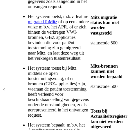
gegevens zoals aangeduid in het
ontvangen request.
Het systeem toetst, m.b.v. feature
Mitz migratie
migratedToMitz
of op een andere
status kan niet
wijze m.b.v. het APR, of er zich
worden
binnen de verkregen VWI-
vastgesteld
bronnen, GBZ-applicaties
bevinden die voor patiënt
statuscode 500
toestemming zijn gemigreerd
naar Mitz, en laat deze weg uit
het verkregen tussenresultaat.
Mitz-bronnen
Het systeem toetst bij Mitz,
kunnen niet
middels de open
worden bepaald
toestemmingsvraag, of er
bronnen (GBZ-applicaties) zijn,
statuscode 500
waaraan de patiënt toestemming
4
heeft verleend voor
beschikbaarstelling van gegevens
onder de omstandigheden, zoals
gerepresenteerd in het ontvangen
Toets bij
request.
Actualiteitsregister
kon niet worden
Het systeem bepaalt, m.b.v. het
uitgevoerd