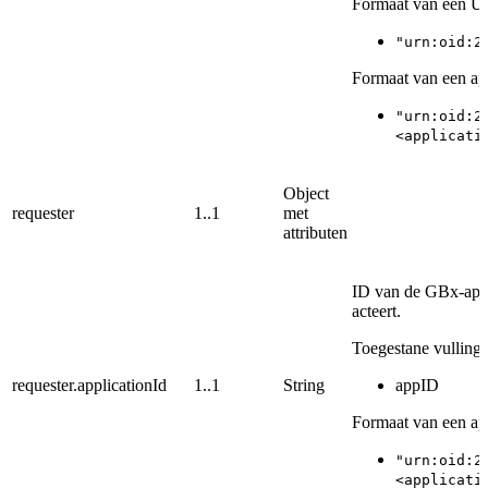
Formaat van een 
"urn:oid:2
Formaat van een app
"urn:oid:2
<applicati
Object
requester
1..1
met
attributen
ID van de GBx-appl
acteert.
Toegestane vullinge
requester.applicationId
1..1
String
appID
Formaat van een app
"urn:oid:2
<applicati