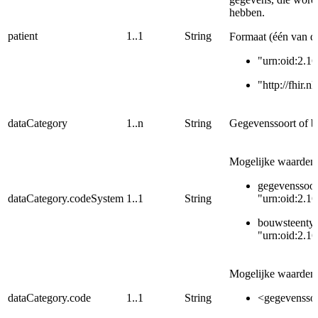
hebben.
patient
1..1
String
Formaat (één van d
"urn:oid:2.1
"http://fhir.
dataCategory
1..n
String
Gegevenssoort of b
Mogelijke waarden
gegevenssoor
dataCategory.codeSystem
1..1
String
"urn:oid:2.1
bouwsteentyp
"urn:oid:2.1
Mogelijke waarden
dataCategory.code
1..1
String
<gegevensso