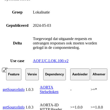
Groep
Lokalisatie
Gepubliceerd
2024-05-03
Toegevoegd dat uitgaande requests en
Delta
ontvangen responses ook moeten worden
gelogd in de componentenlog.
Use case
AOF.UC.LOK.100.v2
Feature
Versie
Dependency
Aanbieder
Afnemer
AORTA
getSourceInfo
1.0.3
-
>=*
Stelseltoken
AORTA-ID
getSourceInfo
1.0.3
>=1.0.0
>=1.0.0
HTTP Header