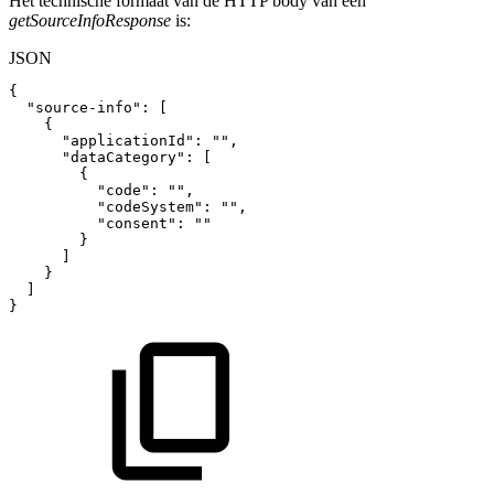
Het technische formaat van de HTTP body van een
getSourceInfoResponse
is:
JSON
{
"source-info"
:
[
{
"applicationId"
:
""
,
"dataCategory"
:
[
{
"code"
:
""
,
"codeSystem"
:
""
,
"consent"
:
""
}
]
}
]
}