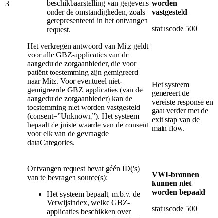
beschikbaarstelling van gegevens
worden
3
onder de omstandigheden, zoals
vastgesteld
gerepresenteerd in het ontvangen
statuscode 500
request.
Het verkregen antwoord van Mitz geldt
voor alle GBZ-applicaties van de
aangeduide zorgaanbieder, die voor
patiënt toestemming zijn gemigreerd
naar Mitz. Voor eventueel niet-
Het systeem
gemigreerde GBZ-applicaties (van de
genereert de
aangeduide zorgaanbieder) kan de
vereiste response en
toestemming niet worden vastgesteld
gaat verder met de
(consent=”Unknown”). Het systeem
exit stap van de
bepaalt de juiste waarde van de consent
main flow.
voor elk van de gevraagde
dataCategories.
Ontvangen request bevat géén ID('s)
VWI-bronnen
van te bevragen source(s):
kunnen niet
worden bepaald
Het systeem bepaalt, m.b.v. de
Verwijsindex, welke GBZ-
statuscode 500
applicaties beschikken over