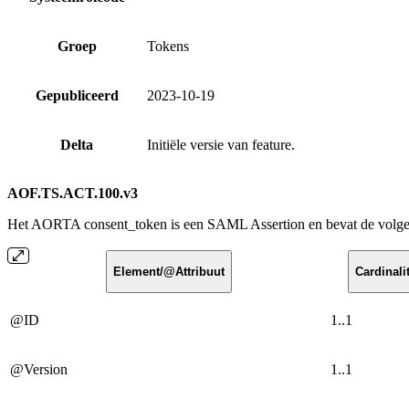
Groep
Tokens
Gepubliceerd
2023-10-19
Delta
Initiële versie van feature.
AOF.TS.ACT.100.v3
Het AORTA consent_token is een SAML Assertion en bevat de volgen
Element/@Attribuut
Cardinalit
@ID
1..1
@Version
1..1