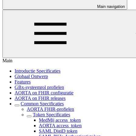
Main navigation
Main
Introductie Specificaties
Globaal Ontwerp
Features
GBx-systeemrol profielen
AORTA on FHIR configuratie
AORTA on FHIR releases
Common Specificaties
AORTA FHIR-profielen
Token Specificaties
MedMij access_token
AORTA access_token
SAML DigiD token