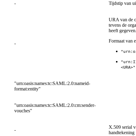
-
Tijdstip van u
URA van de org
tevens de orga
heeft gegeven
Formaat van 
-
"urn:o
"urn:I
<URA>"
"urn:oasis:names:tc:SAML:2.0:nameid-
format:entity"
"urn:oasis:names:tc:SAML:2.0:cm:sender-
vouches"
X.509 serial v
-
handtekening i