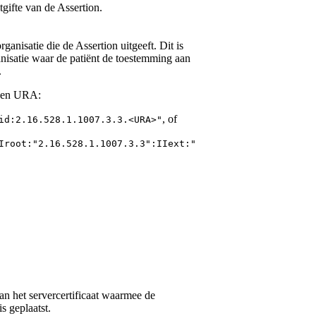
itgifte van de Assertion.
anisatie die de Assertion uitgeeft. Dit is
nisatie waar de patiënt de toestemming aan
.
een URA:
, of
id:2.16.528.1.1007.3.3.<URA>"
Iroot:"2.16.528.1.1007.3.3":IIext:"
an het servercertificaat waarmee de
s geplaatst.