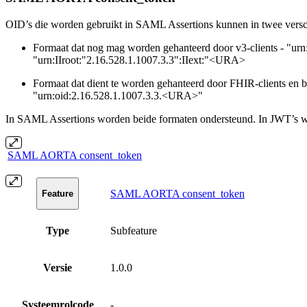
OID’s die worden gebruikt in SAML Assertions kunnen in twee vers
Formaat dat nog mag worden gehanteerd door v3-clients - "urn:I
"urn:IIroot:"2.16.528.1.1007.3.3":IIext:"<URA>
Formaat dat dient te worden gehanteerd door FHIR-clients en b
"urn:oid:2.16.528.1.1007.3.3.<URA>"
In SAML Assertions worden beide formaten ondersteund. In JWT’s wor
SAML AORTA consent_token
SAML AORTA consent_token
Feature
Type
Subfeature
Versie
1.0.0
Systeemrolcode
-