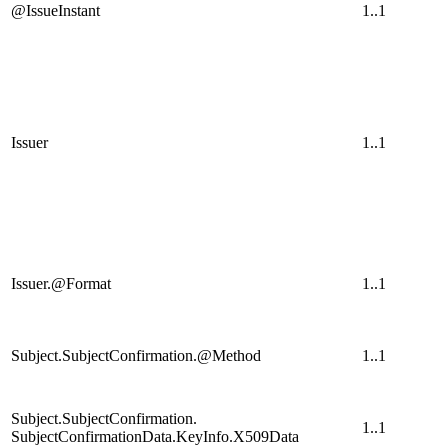
@IssueInstant
1..1
Issuer
1..1
Issuer.@Format
1..1
Subject.SubjectConfirmation.@Method
1..1
Subject.SubjectConfirmation.
1..1
SubjectConfirmationData.KeyInfo.X509Data