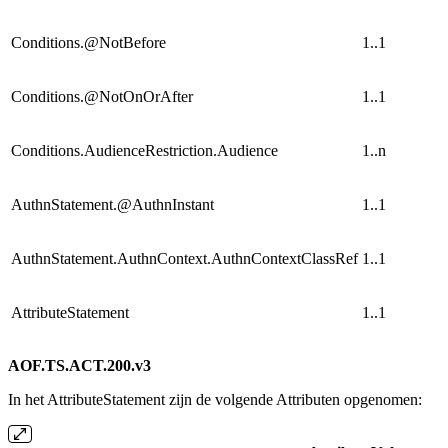
Conditions.@NotBefore
1..1
Conditions.@NotOnOrAfter
1..1
Conditions.AudienceRestriction.Audience
1..n
AuthnStatement.@AuthnInstant
1..1
AuthnStatement.AuthnContext.AuthnContextClassRef
1..1
AttributeStatement
1..1
AOF.TS.ACT.200.v3
In het AttributeStatement zijn de volgende Attributen opgenomen: