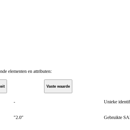
de elementen en attributen:
eit
Vaste waarde
-
Unieke identif
"2.0"
Gebruikte SA