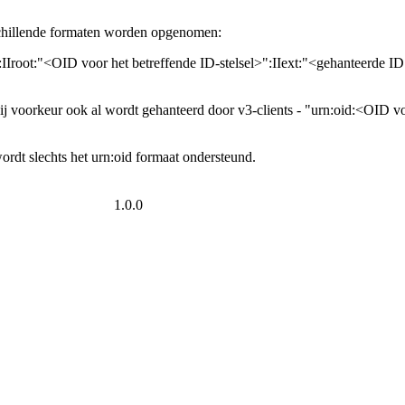
chillende formaten worden opgenomen:
Iroot:"<OID voor het betreffende ID-stelsel>":IIext:"<gehanteerde ID b
ij voorkeur ook al wordt gehanteerd door v3-clients - "urn:oid:<OID v
dt slechts het urn:oid formaat ondersteund.
1.0.0