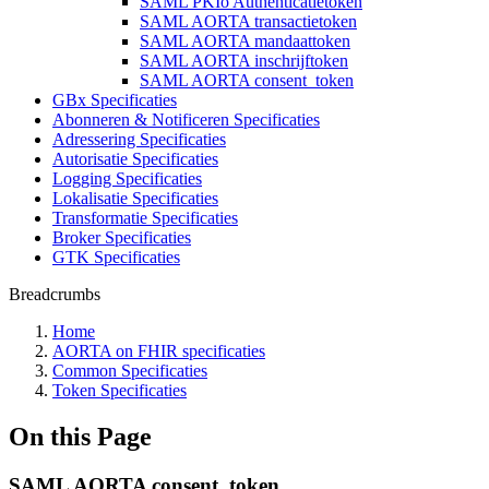
SAML PKIo Authenticatietoken
SAML AORTA transactietoken
SAML AORTA mandaattoken
SAML AORTA inschrijftoken
SAML AORTA consent_token
GBx Specificaties
Abonneren & Notificeren Specificaties
Adressering Specificaties
Autorisatie Specificaties
Logging Specificaties
Lokalisatie Specificaties
Transformatie Specificaties
Broker Specificaties
GTK Specificaties
Breadcrumbs
Home
AORTA on FHIR specificaties
Common Specificaties
Token Specificaties
On this Page
SAML AORTA consent_token