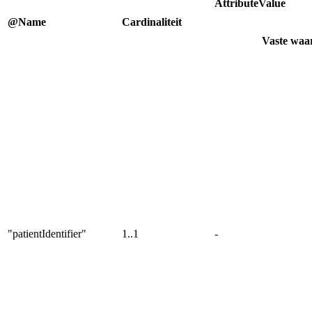
AttributeValue
@Name
Cardinaliteit
Vaste waa
"patientIdentifier"
1..1
-