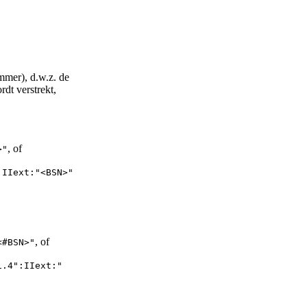
mer), d.w.z. de
dt verstrekt,
, of
>"
:IIext:"<BSN>"
, of
<#BSN>"
1.4":IIext:"