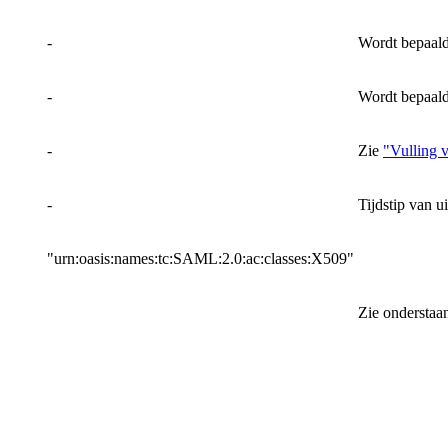
-
Wordt bepaald
-
Wordt bepaald
-
Zie
"Vulling v
-
Tijdstip van u
"urn:oasis:names:tc:SAML:2.0:ac:classes:X509"
Zie onderstaan