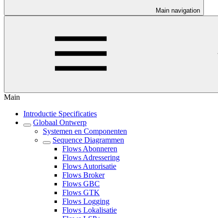
Main navigation
Main
Introductie Specificaties
Globaal Ontwerp
Systemen en Componenten
Sequence Diagrammen
Flows Abonneren
Flows Adressering
Flows Autorisatie
Flows Broker
Flows GBC
Flows GTK
Flows Logging
Flows Lokalisatie