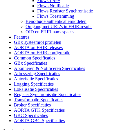
Flows LSP+
Flows Notificatie
Flows Register Synchronisatie
Flows Toestemming
Benodigde authenticatiemiddelen
Omgang met URL's in FHIR-results
OID en FHIR namespaces
Features
GBx-systeemrol profielen
AORTA on FHIR releases
AORTA on FHIR configuratie
Common Specificaties
GBx Specificaties
Abonneren & Notificeren Specificaties
Adressering Specificaties
Autorisatie Specificaties
Logging Specificaties
Lokalisatie Specificaties
Register Synchronisatie Specificaties
Transformatie Specificaties
Broker Specificaties
AORTA GTK Specificaties
GBC Specificaties
AORTA GBC Specificaties