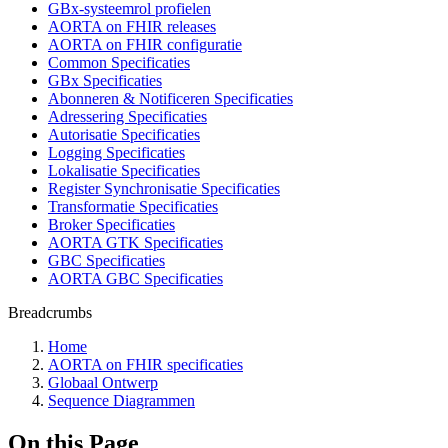
GBx-systeemrol profielen
AORTA on FHIR releases
AORTA on FHIR configuratie
Common Specificaties
GBx Specificaties
Abonneren & Notificeren Specificaties
Adressering Specificaties
Autorisatie Specificaties
Logging Specificaties
Lokalisatie Specificaties
Register Synchronisatie Specificaties
Transformatie Specificaties
Broker Specificaties
AORTA GTK Specificaties
GBC Specificaties
AORTA GBC Specificaties
Breadcrumbs
Home
AORTA on FHIR specificaties
Globaal Ontwerp
Sequence Diagrammen
On this Page