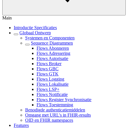
Main
Introductie Specificaties
Globaal Ontwerp
Systemen en Componenten
Sequence Diagrammen
Flows Abonneren
Flows Adressering
Flows Autorisatie
Flows Broker
Flows GBC
Flows GTK
Flows Logging
Flows Lokalisatie
Flows LSP+
Flows Notificatie
Flows Register Synchronisatie
Flows Toestemming
Benodigde authenticatiemiddelen
Omgang met URL's in FHIR-results
OID en FHIR namespaces
Features