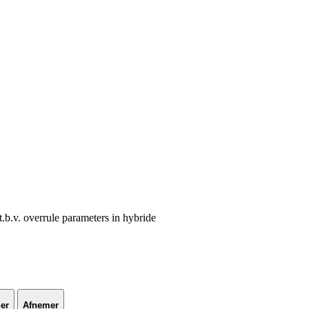
t.b.v. overrule parameters in hybride
er
Afnemer