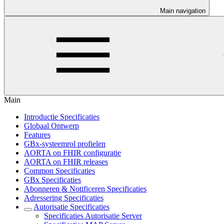
Main navigation
Main
Introductie Specificaties
Globaal Ontwerp
Features
GBx-systeemrol profielen
AORTA on FHIR configuratie
AORTA on FHIR releases
Common Specificaties
GBx Specificaties
Abonneren & Notificeren Specificaties
Adressering Specificaties
Autorisatie Specificaties
Specificaties Autorisatie Server