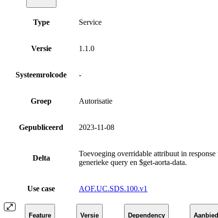
Type
Service
Versie
1.1.0
Systeemrolcode
-
Groep
Autorisatie
Gepubliceerd
2023-11-08
Toevoeging overridable attribuut in response 
Delta
generieke query en $get-aorta-data.
Use case
AOF.UC.SDS.100.v1
Feature
Versie
Dependency
Aanbied