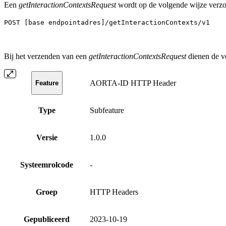
Een
getInteractionContextsRequest
wordt op de volgende wijze verz
POST [base endpointadres]/getInteractionContexts/v1
Bij het verzenden van een
getInteractionContextsRequest
dienen de 
AORTA-ID HTTP Header
Feature
Type
Subfeature
Versie
1.0.0
Systeemrolcode
-
Groep
HTTP Headers
Gepubliceerd
2023-10-19