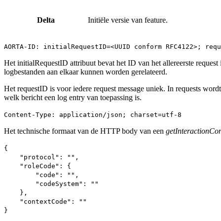
Delta
Initiële versie van feature.
AORTA-ID: initialRequestID=<UUID conform RFC4122>; requ
Het initialRequestID attribuut bevat het ID van het allereerste reques
logbestanden aan elkaar kunnen worden gerelateerd.
Het requestID is voor iedere request message uniek. In requests wordt
welk bericht een log entry van toepassing is.
Content-Type: application/json; charset=utf-8
Het technische formaat van de HTTP body van een
getInteractionCo
{
"protocol": "",
"roleCode": {
"code": "",
"codeSystem": ""
},
"contextCode": ""
}