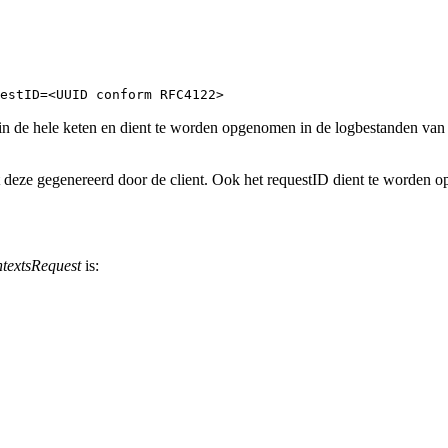
estID=<UUID conform RFC4122>
t in de hele keten en dient te worden opgenomen in de logbestanden van a
 deze gegenereerd door de client. Ook het requestID dient te worden op
ntextsRequest
is: