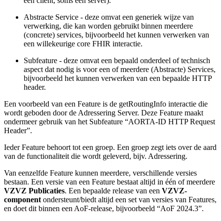
een client, soms een server).
Abstracte Service - deze omvat een generiek wijze van
verwerking, die kan worden gebruikt binnen meerdere
(concrete) services, bijvoorbeeld het kunnen verwerken van
een willekeurige core FHIR interactie.
Subfeature - deze omvat een bepaald onderdeel of technisch
aspect dat nodig is voor een of meerdere (Abstracte) Services,
bijvoorbeeld het kunnen verwerken van een bepaalde HTTP
header.
Een voorbeeld van een Feature is de getRoutingInfo interactie die
wordt geboden door de Adressering Server. Deze Feature maakt
ondermeer gebruik van het Subfeature “AORTA-ID HTTP Request
Header”.
Ieder Feature behoort tot een groep. Een groep zegt iets over de aard
van de functionaliteit die wordt geleverd, bijv. Adressering.
Van eenzelfde Feature kunnen meerdere, verschillende versies
bestaan. Een versie van een Feature bestaat altijd in één of meerdere
VZVZ Publicaties
. Een bepaalde release van een
VZVZ-
component
ondersteunt/biedt altijd een set van versies van Features,
en doet dit binnen een AoF-release, bijvoorbeeld “AoF 2024.3”.