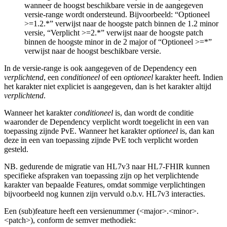
wanneer de hoogst beschikbare versie in de aangegeven
versie-range wordt ondersteund. Bijvoorbeeld: “Optioneel
>=1.2.*” verwijst naar de hoogste patch binnen de 1.2 minor
versie, “Verplicht >=2.*” verwijst naar de hoogste patch
binnen de hoogste minor in de 2 major of “Optioneel >=*”
verwijst naar de hoogst beschikbare versie.
In de versie-range is ook aangegeven of de Dependency een
verplichtend
, een
conditioneel
of een
optioneel
karakter heeft. Indien
het karakter niet expliciet is aangegeven, dan is het karakter altijd
verplichtend
.
Wanneer het karakter
conditioneel
is, dan wordt de conditie
waaronder de Dependency verplicht wordt toegelicht in een van
toepassing zijnde PvE. Wanneer het karakter
optioneel
is, dan kan
deze in een van toepassing zijnde PvE toch verplicht worden
gesteld.
NB. gedurende de migratie van HL7v3 naar HL7-FHIR kunnen
specifieke afspraken van toepassing zijn op het verplichtende
karakter van bepaalde Features, omdat sommige verplichtingen
bijvoorbeeld nog kunnen zijn vervuld o.b.v. HL7v3 interacties.
Een (sub)feature heeft een versienummer (<major>.<minor>.
<patch>), conform de semver methodiek: