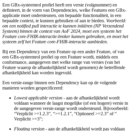
Een GBx-systeemrol profiel heeft een versie (volgnummer) en
definieert, in de vorm van Dependencies, welke Features een GBx-
applicatie moet ondersteunen, om bepaalde functionaliteit, in een
bepaalde context, te kunnen gebruiken of aan te bieden.
Voorbeeld:
om een notified pull interactie te kunnen initiëren (NP Verzendend
Systeem) binnen de context van AoF 2024, moet een systeem het
Feature core-FHIR-interactie-broker kunnen gebruiken, en moet het
systeem zelf het Feature core-FHIR-interactie aanbieden.
Bij een Dependency van een Feature op een ander Feature, of van
een GBx-systeemrol profiel op een Feature wordt, middels een
conformance, aangegeven met welke range van versies (van het
Feature waarop de afhankelijkheid wordt genomen) de betreffende
afhankelijkheid kan worden ingevuld.
Een versie-range binnen een Dependency kan op de volgende
manieren worden gespecificeerd:
Lowest applicable version
- aan de afhankelijkheid wordt
voldaan wanneer de laagst mogelijke (of een hogere) versie in
de aangegeven versie-range wordt ondersteund. Bijvoorbeeld:
“Verplicht >=1.2.3”, “>=1.2.1”, “Optioneel >=2.3” of “
Verplicht >=3”;
Floating version
- aan de afhankelijkheid wordt pas voldaan