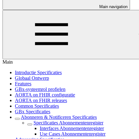
Main navigation
Main
Introductie Specificaties
Globaal Ontwerp
Features
GBx-systeemrol profielen
AORTA on FHIR configuratie
AORTA on FHIR releases
Common Specificaties
GBx Specificaties
Abonneren & Notificeren Specificaties
Specificaties Abonnementenregister
Interfaces Abonnementenregister
Use Cases Abonnementenregister