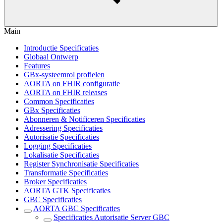
Main
Introductie Specificaties
Globaal Ontwerp
Features
GBx-systeemrol profielen
AORTA on FHIR configuratie
AORTA on FHIR releases
Common Specificaties
GBx Specificaties
Abonneren & Notificeren Specificaties
Adressering Specificaties
Autorisatie Specificaties
Logging Specificaties
Lokalisatie Specificaties
Register Synchronisatie Specificaties
Transformatie Specificaties
Broker Specificaties
AORTA GTK Specificaties
GBC Specificaties
AORTA GBC Specificaties
Specificaties Autorisatie Server GBC