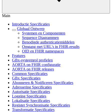
Main
Introductie Specificaties
Globaal Ontwerp
Systemen en Componenten
Sequence Diagrammen
Benodigde authenticatiemiddelen
Omgang met URL's in FHIR-results
OID en FHIR namespaces
Features
GBx-systeemrol profielen
AORTA on FHIR configuratie
AORTA on FHIR releases
Common Specificaties
GBx Specificaties
Abonneren & Notificeren Specificaties
Adressering Specificaties
Autorisatie Specificaties
Logging Specificaties
Lokalisatie Specificaties
Register Synchronisatie Specificaties
Transformatie Specificaties