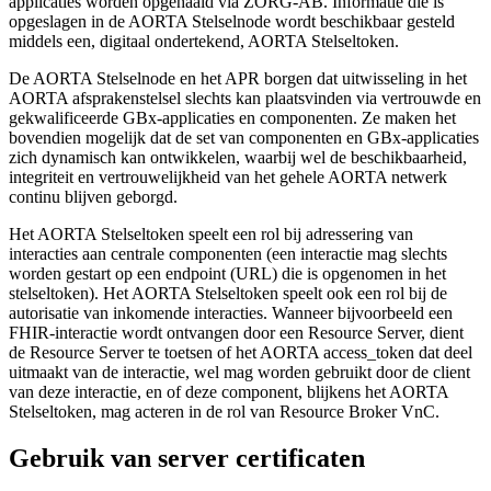
applicaties worden opgehaald via ZORG-AB. Informatie die is
opgeslagen in de AORTA Stelselnode wordt beschikbaar gesteld
middels een, digitaal ondertekend, AORTA Stelseltoken.
De AORTA Stelselnode en het APR borgen dat uitwisseling in het
AORTA afsprakenstelsel slechts kan plaatsvinden via vertrouwde en
gekwalificeerde GBx-applicaties en componenten. Ze maken het
bovendien mogelijk dat de set van componenten en GBx-applicaties
zich dynamisch kan ontwikkelen, waarbij wel de beschikbaarheid,
integriteit en vertrouwelijkheid van het gehele AORTA netwerk
continu blijven geborgd.
Het AORTA Stelseltoken speelt een rol bij adressering van
interacties aan centrale componenten (een interactie mag slechts
worden gestart op een endpoint (URL) die is opgenomen in het
stelseltoken). Het AORTA Stelseltoken speelt ook een rol bij de
autorisatie van inkomende interacties. Wanneer bijvoorbeeld een
FHIR-interactie wordt ontvangen door een Resource Server, dient
de Resource Server te toetsen of het AORTA access_token dat deel
uitmaakt van de interactie, wel mag worden gebruikt door de client
van deze interactie, en of deze component, blijkens het AORTA
Stelseltoken, mag acteren in de rol van Resource Broker VnC.
Gebruik van server certificaten