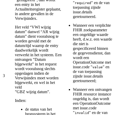
"
" en de van
required
een entry in het
toepassing zijnde
Actualiteitsregister geplaatst,
issue.details
in andere gevallen in de
geretourneerd.
Verwijsindex.
Wanneer een verplichte
Het veld “VWI wijzig
FHIR zoekparameter
datum” danwel “AR wijzig
een ongeldige waarde
datum” dient vooralsnog te
heeft, d.w.z. een waarde
worden gevuld met de
die niet is
datum/tijd waarop de entry
gespecificeerd binnen
daadwerkelijk wordt
de gegevensdienst, dan
verwerkt in het systeem. Een
wordt een
ontvangen “Datum
OperationOutcome met
bijgewerkt” in het request
issue.code "
" en
value
wordt vooralsnog slechts
de van toepassing
opgeslagen indien de
3
zijnde issue.details
Verwijsindex moet worden
geretourneerd;
bijgewerkt, en wel in het
veld
Wanneer een ontvangen
”GBZ wijzig datum”.
FHIR resource instance
ongeldig is, dan wordt
Indien:
een OperationOutcome
met issue.code
de status van het
"
" en de van
invalid
bronsysteem in het