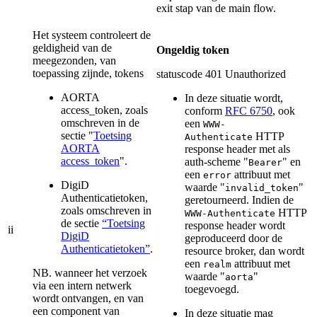
exit stap van de main flow.
Het systeem controleert de
geldigheid van de
Ongeldig token
meegezonden, van
toepassing zijnde, tokens
statuscode 401 Unauthorized
AORTA
In deze situatie wordt,
access_token, zoals
conform
RFC 6750
, ook
omschreven in de
een
WWW-
sectie "
Toetsing
HTTP
Authenticate
AORTA
response header met als
access_token
".
auth-scheme "
" en
Bearer
een
attribuut met
error
DigiD
waarde "
"
invalid_token
Authenticatietoken,
geretourneerd. Indien de
zoals omschreven in
HTTP
WWW-Authenticate
de sectie
“Toetsing
response header wordt
ii
DigiD
geproduceerd door de
Authenticatietoken”
.
resource broker, dan wordt
een
attribuut met
realm
NB. wanneer het verzoek
waarde "
"
aorta
via een intern netwerk
toegevoegd.
wordt ontvangen, en van
een component van
In deze situatie mag