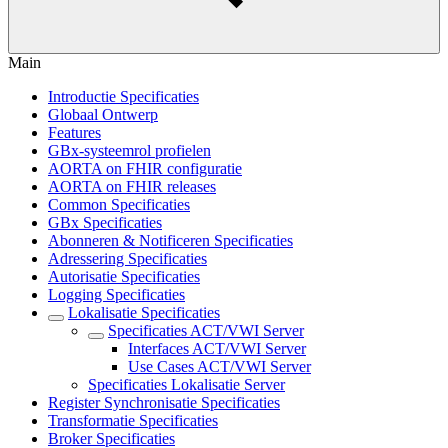
Main
Introductie Specificaties
Globaal Ontwerp
Features
GBx-systeemrol profielen
AORTA on FHIR configuratie
AORTA on FHIR releases
Common Specificaties
GBx Specificaties
Abonneren & Notificeren Specificaties
Adressering Specificaties
Autorisatie Specificaties
Logging Specificaties
Lokalisatie Specificaties
Specificaties ACT/VWI Server
Interfaces ACT/VWI Server
Use Cases ACT/VWI Server
Specificaties Lokalisatie Server
Register Synchronisatie Specificaties
Transformatie Specificaties
Broker Specificaties