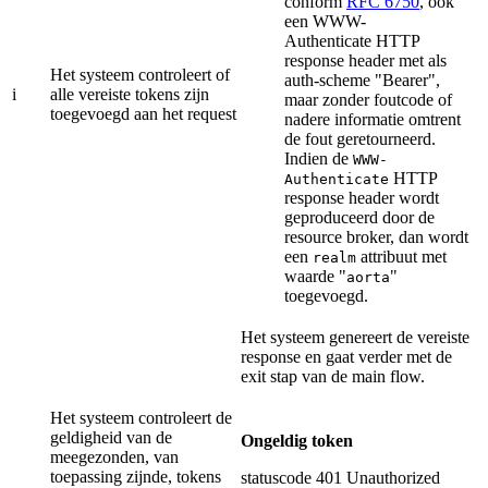
conform
RFC 6750
, ook
een WWW-
Authenticate HTTP
response header met als
Het systeem controleert of
auth-scheme "Bearer",
i
alle vereiste tokens zijn
maar zonder foutcode of
toegevoegd aan het request
nadere informatie omtrent
de fout geretourneerd.
Indien de
WWW-
HTTP
Authenticate
response header wordt
geproduceerd door de
resource broker, dan wordt
een
attribuut met
realm
waarde "
"
aorta
toegevoegd.
Het systeem genereert de vereiste
response en gaat verder met de
exit stap van de main flow.
Het systeem controleert de
geldigheid van de
Ongeldig token
meegezonden, van
toepassing zijnde, tokens
statuscode 401 Unauthorized