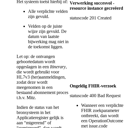
Het systeem toetst hierbij of:
Verwerking succesvol -
resource instance gecreëerd
Alle verplichte velden
zijn gevuld.
statuscode 201 Created
Velden op de juiste
wijze zijn gevuld. De
datum van laatste
bijwerking mag niet in
de toekomst liggen.
Let op: de ontvangen
geboortedatum wordt
opgeslagen in een
Itinerary
,
die wordt gebruikt voor
HL7v3 (her)aanmeldingen,
zodat deze wordt
Ongeldig FHIR-verzoek
meegenomen in een
bestaand abonnement proces
statuscode 400 Bad Request
t.b.v. Mitz.
Wanneer een verplichte
Indien de status van het
FHIR zoekparameter
bronsysteem in het
ontbreekt, dan wordt
Applicatieregister gelijk is
een OperationOutcome
aan “migrerend” of
met issue.code
“gemigreerd”, dan wordt