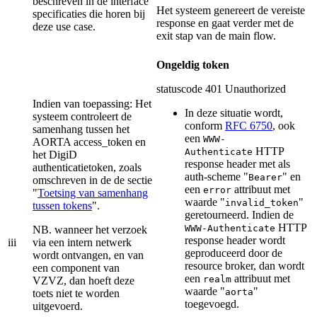
beschreven in de interface
Het systeem genereert de vereiste
specificaties die horen bij
response en gaat verder met de
deze use case.
exit stap van de main flow.
Ongeldig token
statuscode 401 Unauthorized
Indien van toepassing: Het
In deze situatie wordt,
systeem controleert de
conform
RFC 6750
, ook
samenhang tussen het
een
WWW-
AORTA access_token en
HTTP
Authenticate
het DigiD
response header met als
authenticatietoken, zoals
auth-scheme "
" en
Bearer
omschreven in de de sectie
een
attribuut met
error
"
Toetsing van samenhang
waarde "
"
invalid_token
tussen tokens
".
geretourneerd. Indien de
HTTP
WWW-Authenticate
NB. wanneer het verzoek
response header wordt
iii
via een intern netwerk
geproduceerd door de
wordt ontvangen, en van
resource broker, dan wordt
een component van
een
attribuut met
realm
VZVZ, dan hoeft deze
waarde "
"
aorta
toets niet te worden
toegevoegd.
uitgevoerd.