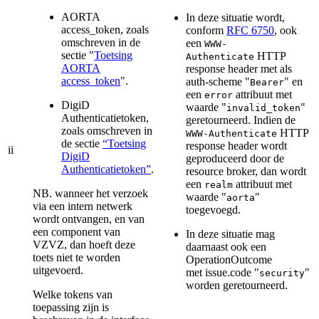
AORTA
In deze situatie wordt,
access_token, zoals
conform
RFC 6750
, ook
omschreven in de
een
WWW-
sectie "
Toetsing
HTTP
Authenticate
AORTA
response header met als
access_token
".
auth-scheme "
" en
Bearer
een
attribuut met
error
DigiD
waarde "
"
invalid_token
Authenticatietoken,
geretourneerd. Indien de
zoals omschreven in
HTTP
WWW-Authenticate
de sectie
“Toetsing
response header wordt
ii
DigiD
geproduceerd door de
Authenticatietoken”
.
resource broker, dan wordt
een
attribuut met
realm
NB. wanneer het verzoek
waarde "
"
aorta
via een intern netwerk
toegevoegd.
wordt ontvangen, en van
een component van
In deze situatie mag
VZVZ, dan hoeft deze
daarnaast ook een
toets niet te worden
OperationOutcome
uitgevoerd.
met issue.code "
"
security
worden geretourneerd.
Welke tokens van
toepassing zijn is