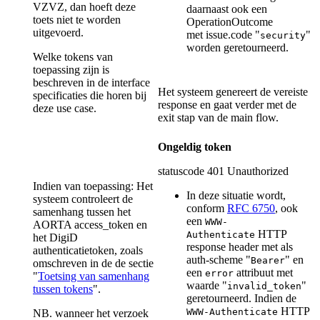
VZVZ, dan hoeft deze
daarnaast ook een
toets niet te worden
OperationOutcome
uitgevoerd.
met issue.code "
"
security
worden geretourneerd.
Welke tokens van
toepassing zijn is
beschreven in de interface
Het systeem genereert de vereiste
specificaties die horen bij
response en gaat verder met de
deze use case.
exit stap van de main flow.
Ongeldig token
statuscode 401 Unauthorized
Indien van toepassing: Het
In deze situatie wordt,
systeem controleert de
conform
RFC 6750
, ook
samenhang tussen het
een
WWW-
AORTA access_token en
HTTP
Authenticate
het DigiD
response header met als
authenticatietoken, zoals
auth-scheme "
" en
Bearer
omschreven in de de sectie
een
attribuut met
error
"
Toetsing van samenhang
waarde "
"
invalid_token
tussen tokens
".
geretourneerd. Indien de
HTTP
WWW-Authenticate
NB. wanneer het verzoek