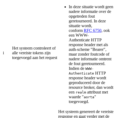
In deze situatie wordt geen
nadere informatie over de
opgetreden fout
geretourneerd. In deze
situatie wordt,
conform
RFC 6750
, ook
een WWW-
Authenticate HTTP
response header met als
Het systeem controleert of
auth-scheme "Bearer",
i
alle vereiste tokens zijn
maar zonder foutcode of
toegevoegd aan het request
nadere informatie omtrent
de fout geretourneerd.
Indien de
WWW-
HTTP
Authenticate
response header wordt
geproduceerd door de
resource broker, dan wordt
een
attribuut met
realm
waarde "
"
aorta
toegevoegd.
Het systeem genereert de vereiste
response en gaat verder met de