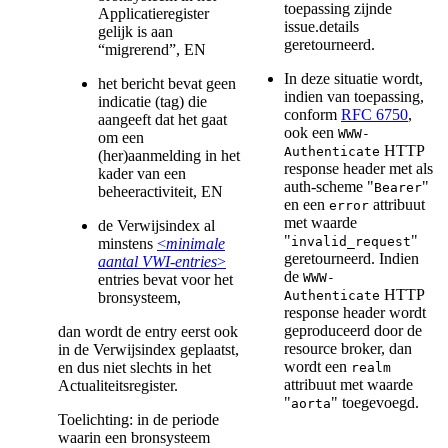
toepassing zijnde
Applicatieregister
issue.details
gelijk is aan
geretourneerd.
“migrerend”, EN
In deze situatie wordt,
het bericht bevat geen
indien van toepassing,
indicatie (tag) die
conform
RFC 6750
,
aangeeft dat het gaat
ook een
WWW-
om een
HTTP
Authenticate
(her)aanmelding in het
response header met als
kader van een
auth-scheme "
"
Bearer
beheeractiviteit, EN
en een
attribuut
error
met waarde
de Verwijsindex al
"
"
invalid_request
minstens
<
minimale
geretourneerd. Indien
aantal VWI-entries
>
de
WWW-
entries bevat voor het
HTTP
Authenticate
bronsysteem,
response header wordt
geproduceerd door de
dan wordt de entry eerst ook
resource broker, dan
in de Verwijsindex geplaatst,
wordt een
en dus niet slechts in het
realm
attribuut met waarde
Actualiteitsregister.
"
" toegevoegd.
aorta
Toelichting: in de periode
waarin een bronsysteem