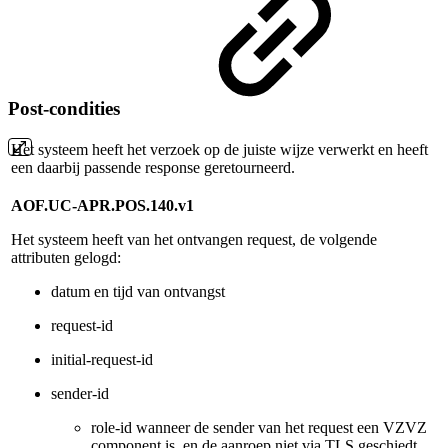
Post-condities
Het systeem heeft het verzoek op de juiste wijze verwerkt en heeft
een daarbij passende response geretourneerd.
AOF.UC-APR.POS.140.v1
Het systeem heeft van het ontvangen request, de volgende
attributen gelogd:
datum en tijd van ontvangst
request-id
initial-request-id
sender-id
role-id wanneer de sender van het request een VZVZ
component is, en de aanroep niet via TLS geschiedt