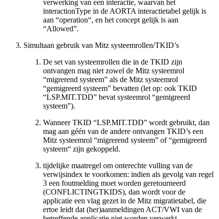
verwerking van een interactie, waarvan het
interactionType in de AORTA interactietabel gelijk is
aan “operation“, en het concept gelijk is aan
“Allowed”.
Simultaan gebruik van Mitz systeemrollen/TKID’s
De set van systeemrollen die in de TKID zijn
ontvangen mag niet zowel de Mitz systeemrol
“migrerend systeem” als de Mitz systeemrol
“gemigreerd systeem” bevatten (let op: ook TKID
“LSP.MIT.TDD” bevat systeemrol “gemigreerd
systeem”).
Wanneer TKID “LSP.MIT.TDD” wordt gebruikt, dan
mag aan géén van de andere ontvangen TKID’s een
Mitz systeemrol “migrerend systeem” of “gemigreerd
systeem“ zijn gekoppeld.
tijdelijke maatregel om onterechte vulling van de
verwijsindex te voorkomen: indien als gevolg van regel
3 een foutmelding moet worden geretourneerd
(CONFLICTINGTKIDS), dan wordt voor de
applicatie een vlag gezet in de Mitz migratietabel, die
ertoe leidt dat (her)aanmeldingen ACT/VWI van de
betreffende applicatie niet worden verwerkt.