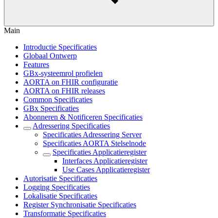
Main
Introductie Specificaties
Globaal Ontwerp
Features
GBx-systeemrol profielen
AORTA on FHIR configuratie
AORTA on FHIR releases
Common Specificaties
GBx Specificaties
Abonneren & Notificeren Specificaties
Adressering Specificaties
Specificaties Adressering Server
Specificaties AORTA Stelselnode
Specificaties Applicatieregister
Interfaces Applicatieregister
Use Cases Applicatieregister
Autorisatie Specificaties
Logging Specificaties
Lokalisatie Specificaties
Register Synchronisatie Specificaties
Transformatie Specificaties