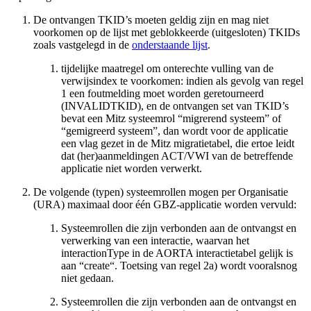
De ontvangen TKID’s moeten geldig zijn en mag niet
voorkomen op de lijst met geblokkeerde (uitgesloten) TKIDs
zoals vastgelegd in de
onderstaande lijst
.
tijdelijke maatregel om onterechte vulling van de
verwijsindex te voorkomen: indien als gevolg van regel
1 een foutmelding moet worden geretourneerd
(INVALIDTKID), en de ontvangen set van TKID’s
bevat een Mitz systeemrol “migrerend systeem” of
“gemigreerd systeem”, dan wordt voor de applicatie
een vlag gezet in de Mitz migratietabel, die ertoe leidt
dat (her)aanmeldingen ACT/VWI van de betreffende
applicatie niet worden verwerkt.
De volgende (typen) systeemrollen mogen per Organisatie
(URA) maximaal door één GBZ-applicatie worden vervuld:
Systeemrollen die zijn verbonden aan de ontvangst en
verwerking van een interactie, waarvan het
interactionType in de AORTA interactietabel gelijk is
aan “create“.
Toetsing van regel 2a) wordt vooralsnog
niet gedaan.
Systeemrollen die zijn verbonden aan de ontvangst en