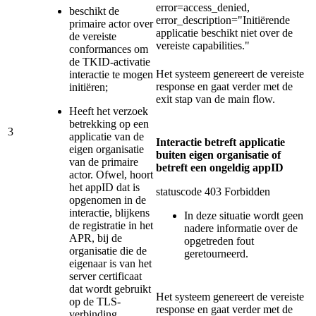
error=access_denied,
beschikt de
error_description="Initiërende
primaire actor over
applicatie beschikt niet over de
de vereiste
vereiste capabilities."
conformances om
de TKID-activatie
Het systeem genereert de vereiste
interactie te mogen
response en gaat verder met de
initiëren;
exit stap van de main flow.
Heeft het verzoek
betrekking op een
3
applicatie van de
Interactie betreft applicatie
eigen organisatie
buiten eigen organisatie of
van de primaire
betreft een ongeldig appID
actor. Ofwel, hoort
het appID dat is
statuscode 403 Forbidden
opgenomen in de
interactie, blijkens
In deze situatie wordt geen
de registratie in het
nadere informatie over de
APR, bij de
opgetreden fout
organisatie die de
geretourneerd.
eigenaar is van het
server certificaat
dat wordt gebruikt
Het systeem genereert de vereiste
op de TLS-
response en gaat verder met de
verbinding.