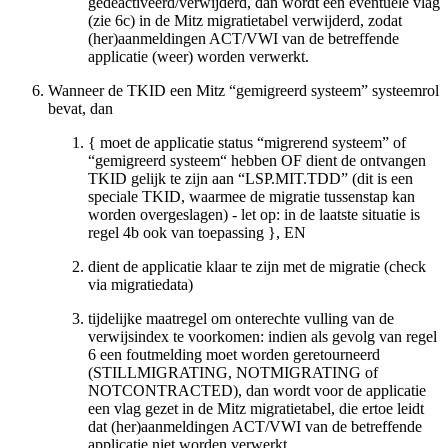
gedeactiveerd/verwijderd, dan wordt een eventuele vlag
(zie 6c) in de Mitz migratietabel verwijderd, zodat
(her)aanmeldingen ACT/VWI van de betreffende
applicatie (weer) worden verwerkt.
Wanneer de TKID een Mitz “gemigreerd systeem” systeemrol
bevat, dan
{ moet de applicatie status “migrerend systeem” of
“gemigreerd systeem“ hebben OF dient de ontvangen
TKID gelijk te zijn aan “LSP.MIT.TDD” (dit is een
speciale TKID, waarmee de migratie tussenstap kan
worden overgeslagen) - let op: in de laatste situatie is
regel 4b ook van toepassing }, EN
dient de applicatie klaar te zijn met de migratie (check
via migratiedata)
tijdelijke maatregel om onterechte vulling van de
verwijsindex te voorkomen: indien als gevolg van regel
6 een foutmelding moet worden geretourneerd
(STILLMIGRATING, NOTMIGRATING of
NOTCONTRACTED), dan wordt voor de applicatie
een vlag gezet in de Mitz migratietabel, die ertoe leidt
dat (her)aanmeldingen ACT/VWI van de betreffende
applicatie niet worden verwerkt.