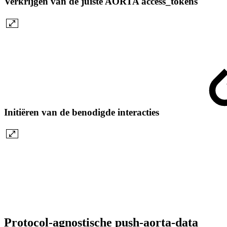
Verkrijgen van de juiste AORTA access_tokens
Initiëren van de benodigde interacties
Protocol-agnostische push-aorta-data