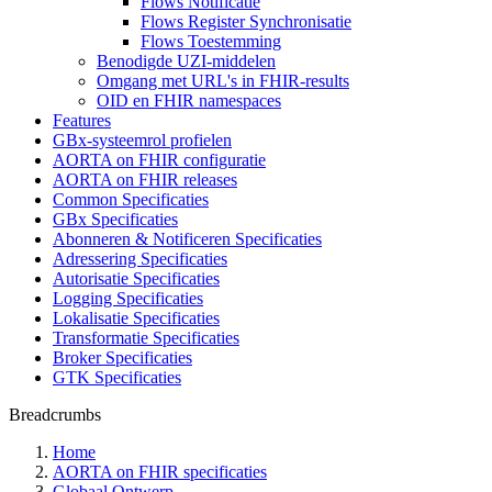
Flows Notificatie
Flows Register Synchronisatie
Flows Toestemming
Benodigde UZI-middelen
Omgang met URL's in FHIR-results
OID en FHIR namespaces
Features
GBx-systeemrol profielen
AORTA on FHIR configuratie
AORTA on FHIR releases
Common Specificaties
GBx Specificaties
Abonneren & Notificeren Specificaties
Adressering Specificaties
Autorisatie Specificaties
Logging Specificaties
Lokalisatie Specificaties
Transformatie Specificaties
Broker Specificaties
GTK Specificaties
Breadcrumbs
Home
AORTA on FHIR specificaties
Globaal Ontwerp