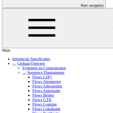
Main navigation
Main
Introductie Specificaties
Globaal Ontwerp
Systemen en Componenten
Sequence Diagrammen
Flows LSP+
Flows Abonneren
Flows Adressering
Flows Autorisatie
Flows Broker
Flows GTK
Flows Logging
Flows Lokalisatie