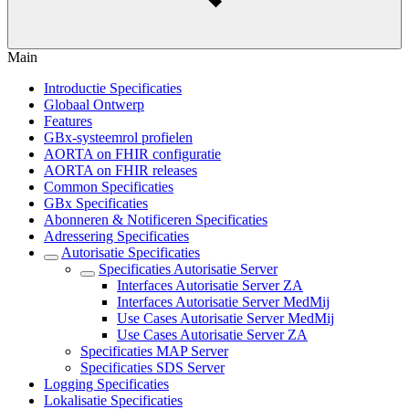
Main
Introductie Specificaties
Globaal Ontwerp
Features
GBx-systeemrol profielen
AORTA on FHIR configuratie
AORTA on FHIR releases
Common Specificaties
GBx Specificaties
Abonneren & Notificeren Specificaties
Adressering Specificaties
Autorisatie Specificaties
Specificaties Autorisatie Server
Interfaces Autorisatie Server ZA
Interfaces Autorisatie Server MedMij
Use Cases Autorisatie Server MedMij
Use Cases Autorisatie Server ZA
Specificaties MAP Server
Specificaties SDS Server
Logging Specificaties
Lokalisatie Specificaties