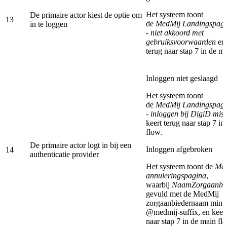
Het systeem toont
De primaire actor kiest de optie om
13
de
MedMij Landingspag
in te loggen
- niet akkoord met
gebruiksvoorwaarden
en 
terug naar stap 7 in de m
Inloggen niet geslaagd
Het systeem toont
de
MedMij Landingspag
- inloggen bij DigiD misl
keert terug naar stap 7 in
flow.
De primaire actor logt in bij een
Inloggen afgebroken
14
authenticatie provider
Het systeem toont de
Me
annuleringspagina
,
waarbij
NaamZorgaanbi
gevuld met de MedMij
zorgaanbiedernaam minu
@medmij-suffix, en keert
naar stap 7 in de main fl