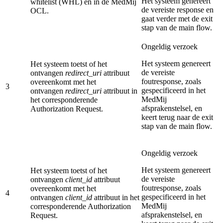
Het systeem genereert
whitelist (WHL) en in de MedMij
de vereiste response en
OCL.
gaat verder met de exit
stap van de main flow.
Ongeldig verzoek
Het systeem genereert
Het systeem toetst of het
de vereiste
ontvangen
redirect_uri
attribuut
foutresponse, zoals
overeenkomt met het
3
gespecificeerd in het
ontvangen
redirect_uri
attribuut in
MedMij
het corresponderende
afsprakenstelsel, en
Authorization Request.
keert terug naar de exit
stap van de main flow.
Ongeldig verzoek
Het systeem genereert
Het systeem toetst of het
de vereiste
ontvangen
client_id
attribuut
foutresponse, zoals
overeenkomt met het
4
gespecificeerd in het
ontvangen
client_id
attribuut in het
MedMij
corresponderende Authorization
afsprakenstelsel, en
Request.