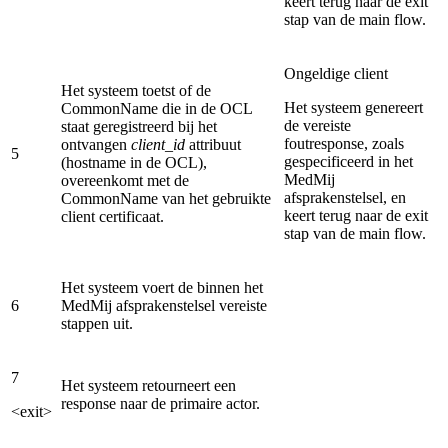
keert terug naar de exit
stap van de main flow.
Ongeldige client
Het systeem toetst of de
Het systeem genereert
CommonName die in de OCL
de vereiste
staat geregistreerd bij het
foutresponse, zoals
ontvangen
client_id
attribuut
5
gespecificeerd in het
(hostname in de OCL),
MedMij
overeenkomt met de
afsprakenstelsel, en
CommonName van het gebruikte
keert terug naar de exit
client certificaat.
stap van de main flow.
Het systeem voert de binnen het
6
MedMij afsprakenstelsel vereiste
stappen uit.
7
Het systeem retourneert een
response naar de primaire actor.
<exit>