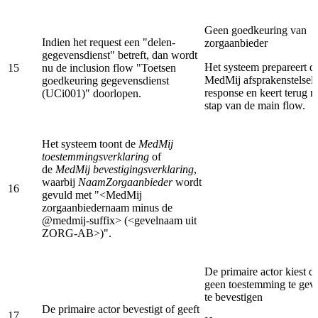
Geen goedkeuring van
Indien het request een "delen-
zorgaanbieder
gegevensdienst" betreft, dan wordt
Het systeem prepareert de
15
nu de inclusion flow "Toetsen
MedMij afsprakenstelsel 
goedkeuring gegevensdienst
response en keert terug n
(UCi001)" doorlopen.
stap van de main flow.
Het systeem toont de
MedMij
toestemmingsverklaring
of
de
MedMij bevestigingsverklaring
,
waarbij
NaamZorgaanbieder
wordt
16
gevuld met "<MedMij
zorgaanbiedernaam minus de
@medmij-suffix> (<gevelnaam uit
ZORG-AB>)".
De primaire actor kiest d
geen toestemming te geve
te bevestigen
De primaire actor bevestigt of geeft
17