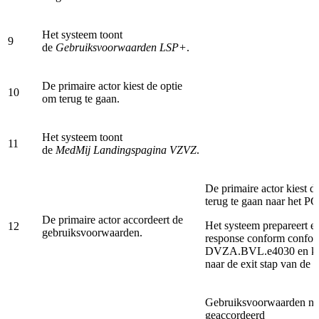
Het systeem toont
9
de
Gebruiksvoorwaarden LSP+
.
De primaire actor kiest de optie
10
om terug te gaan.
Het systeem toont
11
de
MedMij Landingspagina VZVZ
.
De primaire actor kiest d
terug te gaan naar het P
De primaire actor accordeert de
Het systeem prepareert e
12
gebruiksvoorwaarden.
response conform confo
DVZA.BVL.e4030 en kee
naar de exit stap van de 
Gebruiksvoorwaarden ni
geaccordeerd