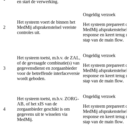
en start de verwerking.
Ongeldig verzoek
Het systeem voert de binnen het
Het systeem prepareert de
2
MedMij afsprakenstelsel vereiste
MedMij afsprakenstelsel 
controles uit.
response en keert terug n
stap van de main flow.
Ongeldig verzoek
Het systeem toetst, m.b.v. de ZAL,
of de gevraagde combinatie(s) van
Het systeem prepareert de
3
gegevensdienst en zorgaanbieder
MedMij afsprakenstelsel 
voor de betreffende interfaceversie
response en keert terug n
wordt geboden.
stap van de main flow.
Ongeldig verzoek
Het systeem toetst, m.b.v. ZORG-
AB, of het xIS van de
Het systeem prepareert de
4
zorgaanbieder geschikt is om
MedMij afsprakenstelsel 
gegevens uit te wisselen via
response en keert terug n
MedMij.
stap van de main flow.