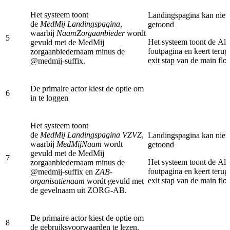
Het systeem toont
Landingspagina kan niet
de
MedMij Landingspagina
,
getoond
waarbij
NaamZorgaanbieder
wordt
5
Het systeem toont de Al
gevuld met de MedMij
foutpagina en keert terug
zorgaanbiedernaam minus de
exit stap van de main flo
@medmij-suffix.
De primaire actor kiest de optie om
6
in te loggen
Het systeem toont
de
MedMij Landingspagina VZVZ
,
Landingspagina kan niet
waarbij
MedMijNaam
wordt
getoond
gevuld met de MedMij
7
Het systeem toont de Al
zorgaanbiedernaam minus de
foutpagina en keert terug
@medmij-suffix en
ZAB-
exit stap van de main flo
organisatienaam
wordt gevuld met
de gevelnaam uit ZORG-AB.
De primaire actor kiest de optie om
8
de gebruiksvoorwaarden te lezen.