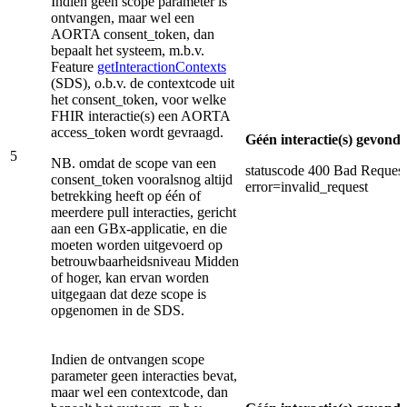
Indien geen scope parameter is
ontvangen, maar wel een
AORTA consent_token, dan
bepaalt het systeem, m.b.v.
Feature
getInteractionContexts
(SDS), o.b.v. de contextcode uit
het consent_token, voor welke
FHIR interactie(s) een AORTA
access_token wordt gevraagd.
Géén interactie(s) gevond
5
NB. omdat de scope van een
statuscode 400 Bad Request
consent_token vooralsnog altijd
error=invalid_request
betrekking heeft op één of
meerdere pull interacties, gericht
aan een GBx-applicatie, en die
moeten worden uitgevoerd op
betrouwbaarheidsniveau Midden
of hoger, kan ervan worden
uitgegaan dat deze scope is
opgenomen in de SDS.
Indien de ontvangen scope
parameter geen interacties bevat,
maar wel een contextcode, dan