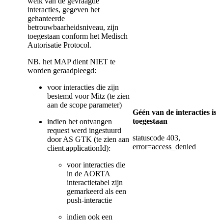
welk van de gevraagde
interacties, gegeven het
gehanteerde
betrouwbaarheidsniveau, zijn
toegestaan conform het Medisch
Autorisatie Protocol.
NB. het MAP dient NIET te
worden geraadpleegd:
voor interacties die zijn
bestemd voor Mitz (te zien
aan de scope parameter)
Géén van de interacties is
toegestaan
indien het ontvangen
request werd ingestuurd
statuscode 403,
door AS GTK (te zien aan
error=access_denied
client.applicationId):
voor interacties die
in de AORTA
interactietabel zijn
gemarkeerd als een
push-interactie
indien ook een