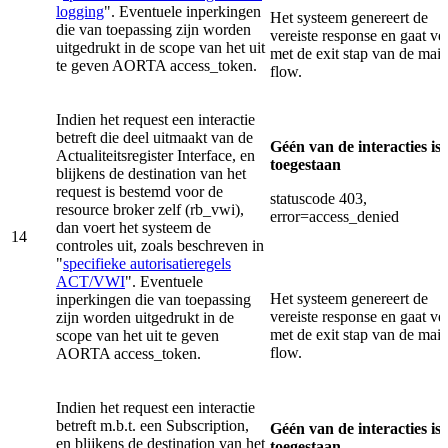
logging
". Eventuele inperkingen
Het systeem genereert de
die van toepassing zijn worden
vereiste response en gaat ve
uitgedrukt in de scope van het uit
met de exit stap van de mai
te geven AORTA access_token.
flow.
Indien het request een interactie
betreft die deel uitmaakt van de
Géén van de interacties is
Actualiteitsregister Interface, en
toegestaan
blijkens de destination van het
request is bestemd voor de
statuscode 403,
resource broker zelf (rb_vwi),
error=access_denied
dan voert het systeem de
14
controles uit, zoals beschreven in
"
specifieke autorisatieregels
ACT/VWI
". Eventuele
Het systeem genereert de
inperkingen die van toepassing
vereiste response en gaat ve
zijn worden uitgedrukt in de
met de exit stap van de mai
scope van het uit te geven
flow.
AORTA access_token.
Indien het request een interactie
betreft m.b.t. een Subscription,
Géén van de interacties is
en blijkens de destination van het
toegestaan