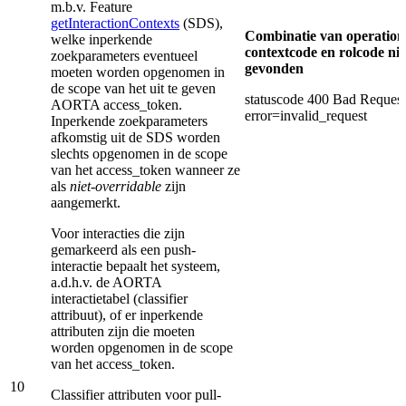
m.b.v. Feature
getInteractionContexts
(SDS),
Combinatie van operation
welke inperkende
contextcode en rolcode nie
zoekparameters eventueel
gevonden
moeten worden opgenomen in
de scope van het uit te geven
statuscode 400 Bad Request
AORTA access_token.
error=invalid_request
Inperkende zoekparameters
afkomstig uit de SDS worden
slechts opgenomen in de scope
van het access_token wanneer ze
als
niet-overridable
zijn
aangemerkt.
Voor interacties die zijn
gemarkeerd als een push-
interactie bepaalt het systeem,
a.d.h.v. de AORTA
interactietabel (classifier
attribuut), of er inperkende
attributen zijn die moeten
worden opgenomen in de scope
van het access_token.
10
Classifier attributen voor pull-