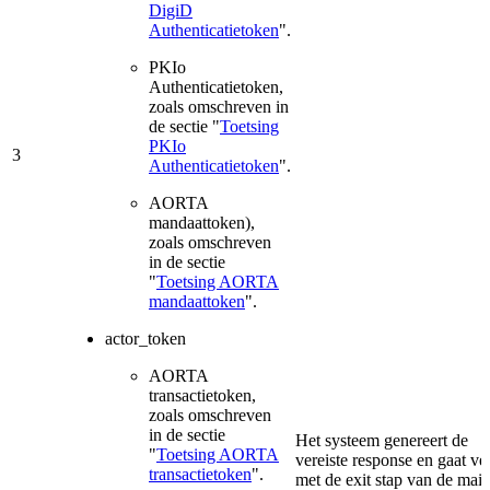
DigiD
Authenticatietoken
".
PKIo
Authenticatietoken,
zoals omschreven in
de sectie "
Toetsing
PKIo
3
Authenticatietoken
".
AORTA
mandaattoken),
zoals omschreven
in de sectie
"
Toetsing AORTA
mandaattoken
".
actor_token
AORTA
transactietoken,
zoals omschreven
in de sectie
Het systeem genereert de
"
Toetsing AORTA
vereiste response en gaat ve
transactietoken
".
met de exit stap van de mai