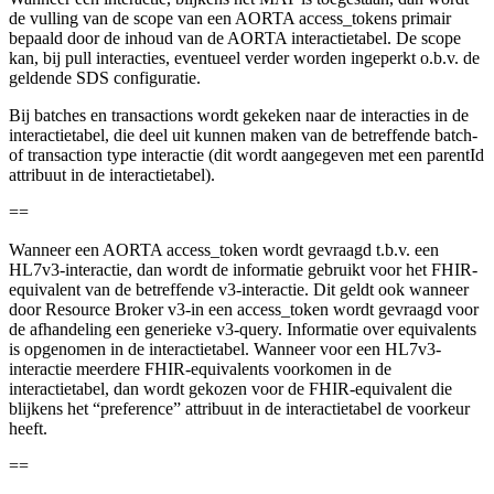
de vulling van de scope van een AORTA access_tokens primair
bepaald door de inhoud van de AORTA interactietabel. De scope
kan, bij pull interacties, eventueel verder worden ingeperkt o.b.v. de
geldende SDS configuratie.
Bij batches en transactions wordt gekeken naar de interacties in de
interactietabel, die deel uit kunnen maken van de betreffende batch-
of transaction type interactie (dit wordt aangegeven met een parentId
attribuut in de interactietabel).
==
Wanneer een AORTA access_token wordt gevraagd t.b.v. een
HL7v3-interactie, dan wordt de informatie gebruikt voor het FHIR-
equivalent van de betreffende v3-interactie. Dit geldt ook wanneer
door Resource Broker v3-in een access_token wordt gevraagd voor
de afhandeling een generieke v3-query. Informatie over equivalents
is opgenomen in de interactietabel. Wanneer voor een HL7v3-
interactie meerdere FHIR-equivalents voorkomen in de
interactietabel, dan wordt gekozen voor de FHIR-equivalent die
blijkens het “preference” attribuut in de interactietabel de voorkeur
heeft.
==