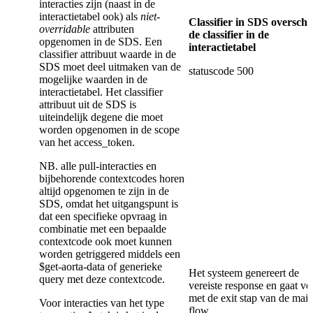
interacties zijn (naast in de
interactietabel ook) als
niet-
Classifier in SDS overschr
overridable
attributen
de classifier in de
opgenomen in de SDS. Een
interactietabel
classifier attribuut waarde in de
SDS moet deel uitmaken van de
statuscode 500
mogelijke waarden in de
interactietabel. Het classifier
attribuut uit de SDS is
uiteindelijk degene die moet
worden opgenomen in de scope
van het access_token.
NB. alle pull-interacties en
bijbehorende contextcodes horen
altijd opgenomen te zijn in de
SDS, omdat het uitgangspunt is
dat een specifieke opvraag in
combinatie met een bepaalde
contextcode ook moet kunnen
worden getriggered middels een
$get-aorta-data of generieke
Het systeem genereert de
query met deze contextcode.
vereiste response en gaat ve
met de exit stap van de mai
Voor interacties van het type
flow.