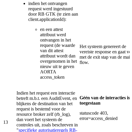
indien het ontvangen
request werd ingestuurd
door RB GTK (te zien aan
client.applicationId):
en een attest
attribuut werd
ontvangen in het
request (de waarde
Het systeem genereert de
van dit attest
vereiste response en gaat ve
attribuut wordt dan
met de exit stap van de mai
overgenomen in het
flow.
nieuw uit te geven
AORTA
access_token
Indien het request een interactie
Géén van de interacties is
betreft m.b.t. een AuditEvent, en
toegestaan
blijkens de destination van het
request is bestemd voor de
statuscode 403,
resource broker zelf (rb_log),
error=access_denied
dan voert het systeem de
13
controles uit, zoals beschreven in
"
specifieke autorisatieregels RB-