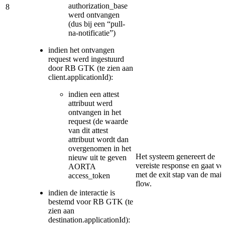
authorization_base
8
werd ontvangen
(dus bij een “pull-
na-notificatie”)
indien het ontvangen
request werd ingestuurd
door RB GTK (te zien aan
client.applicationId):
indien een attest
attribuut werd
ontvangen in het
request (de waarde
van dit attest
attribuut wordt dan
overgenomen in het
Het systeem genereert de
nieuw uit te geven
vereiste response en gaat ve
AORTA
met de exit stap van de mai
access_token
flow.
indien de interactie is
bestemd voor RB GTK (te
zien aan
destination.applicationId):