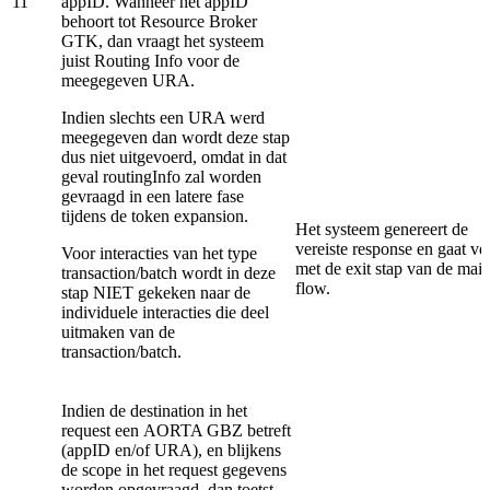
11
appID. Wanneer het appID
behoort tot Resource Broker
GTK, dan vraagt het systeem
juist Routing Info voor de
meegegeven URA.
Indien slechts een URA werd
meegegeven dan wordt deze stap
dus niet uitgevoerd, omdat in dat
geval routingInfo zal worden
gevraagd in een latere fase
tijdens de token expansion.
Het systeem genereert de
vereiste response en gaat ve
Voor interacties van het type
met de exit stap van de mai
transaction/batch wordt in deze
flow.
stap NIET gekeken naar de
individuele interacties die deel
uitmaken van de
transaction/batch.
Indien de destination in het
request een AORTA GBZ betreft
(appID en/of URA), en blijkens
de scope in het request gegevens
worden opgevraagd, dan toetst