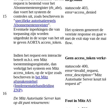
request is bestemd voor het
Abonnementenregister (rb_abr),
statuscode 403,
dan voert het systeem de
error=access_denied
15
controles uit, zoals beschreven in
"
specifieke autorisatieregels
Abonnementenregister
".
Eventuele inperkingen die van
Het systeem genereert de
toepassing zijn worden
vereiste response en gaat ve
uitgedrukt in de scope van het uit
met de exit stap van de mai
te geven AORTA access_token.
flow.
Indien het request een interactie
Geen access_token verkre
betreft m.b.t. een Mitz
toestemmingsregistratie, dan
statuscode 400,
verkrijgt het systeem een Mitz
error=invalid_request,
access_token, op de wijze zoals
error_description=”Mitz
beschreven in
het Mitz
Autorisatie Server keurt tok
afsprakenstelsel
request af”
(Implementatiehandleiding
ZNP)
.
16
De Mitz Autorisatie Server kan
Fout in Mitz AS
op dit punt retourneren: