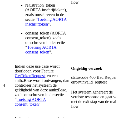
flow.
registration_token
(AORTA inschrijftoken),
zoals omschreven in de
sectie "
Toetsing AORTA
inschrijftoken
".
consent_token (AORTA
consent_token), zoals
omschreven in de sectie
"
Toetsing AORTA
consent_token
".
Indien deze use case wordt
Ongeldig verzoek
doorlopen voor Feature
GetTokenRequest
, en een
statuscode 400 Bad Request
authzBase wordt ontvangen, dan
error=invalid_request
4
controleer het systeem de
geldigheid van deze authzBase,
Het systeem genereert de
zoals omschreven in de sectie
vereiste response en gaat ve
"
Toetsing AORTA
met de exit stap van de mai
consent_token
".
flow.