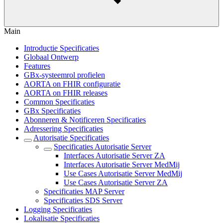
Main
Introductie Specificaties
Globaal Ontwerp
Features
GBx-systeemrol profielen
AORTA on FHIR configuratie
AORTA on FHIR releases
Common Specificaties
GBx Specificaties
Abonneren & Notificeren Specificaties
Adressering Specificaties
Autorisatie Specificaties
Specificaties Autorisatie Server
Interfaces Autorisatie Server ZA
Interfaces Autorisatie Server MedMij
Use Cases Autorisatie Server MedMij
Use Cases Autorisatie Server ZA
Specificaties MAP Server
Specificaties SDS Server
Logging Specificaties
Lokalisatie Specificaties