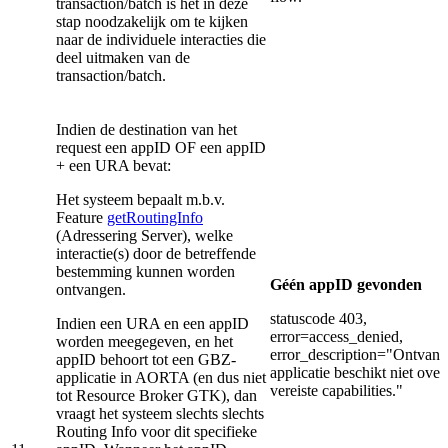
transaction/batch is het in deze
stap noodzakelijk om te kijken
naar de individuele interacties die
deel uitmaken van de
transaction/batch.
Indien de destination van het
request een appID OF een appID
+ een URA bevat:
Het systeem bepaalt m.b.v.
Feature
getRoutingInfo
(Adressering Server), welke
interactie(s) door de betreffende
bestemming kunnen worden
Géén appID gevonden
ontvangen.
statuscode 403,
Indien een URA en een appID
error=access_denied,
worden meegegeven, en het
error_description="Ontvan
appID behoort tot een GBZ-
applicatie beschikt niet over
applicatie in AORTA (en dus niet
vereiste capabilities."
tot Resource Broker GTK), dan
vraagt het systeem slechts slechts
Routing Info voor dit specifieke