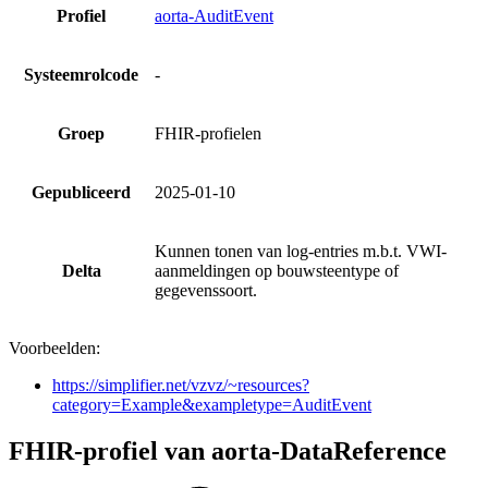
Profiel
aorta-AuditEvent
Systeemrolcode
-
Groep
FHIR-profielen
Gepubliceerd
2025-01-10
Kunnen tonen van log-entries m.b.t. VWI-
Delta
aanmeldingen op bouwsteentype of
gegevenssoort.
Voorbeelden:
https://simplifier.net/vzvz/~resources?
category=Example&exampletype=AuditEvent
FHIR-profiel van aorta-DataReference