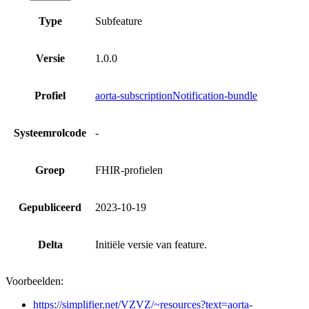
Type
Subfeature
Versie
1.0.0
Profiel
aorta-subscriptionNotification-bundle
Systeemrolcode
-
Groep
FHIR-profielen
Gepubliceerd
2023-10-19
Delta
Initiële versie van feature.
Voorbeelden:
https://simplifier.net/VZVZ/~resources?text=aorta-