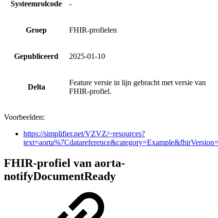
Systeemrolcode
-
Groep
FHIR-profielen
Gepubliceerd
2025-01-10
Feature versie in lijn gebracht met versie van
Delta
FHIR-profiel.
Voorbeelden:
https://simplifier.net/VZVZ/~resources?
text=aorta%7Cdatareference&category=Example&fhirVersio
FHIR-profiel van aorta-
notifyDocumentReady