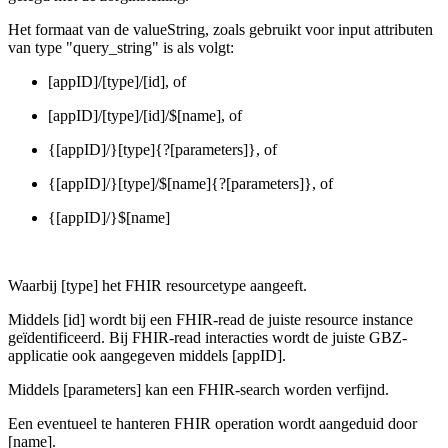
Het formaat van de valueString, zoals gebruikt voor input attributen
van type "query_string" is als volgt:
[appID]/[type]/[id], of
[appID]/[type]/[id]/$[name], of
{[appID]/}[type]{?[parameters]}, of
{[appID]/}[type]/$[name]{?[parameters]}, of
{[appID]/}$[name]
Waarbij [type] het FHIR resourcetype aangeeft.
Middels [id] wordt bij een FHIR-read de juiste resource instance
geïdentificeerd. Bij FHIR-read interacties wordt de juiste GBZ-
applicatie ook aangegeven middels [appID].
Middels [parameters] kan een FHIR-search worden verfijnd.
Een eventueel te hanteren FHIR operation wordt aangeduid door
[name].