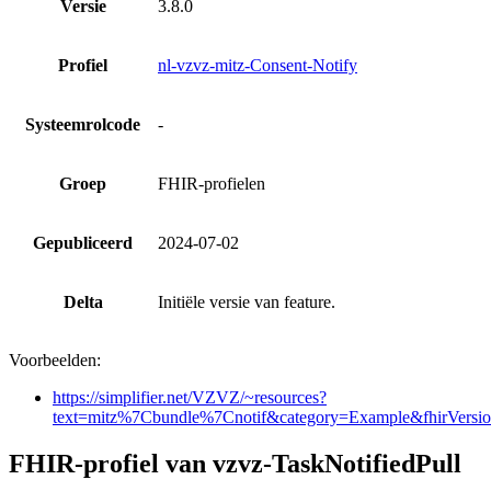
Versie
3.8.0
Profiel
nl-vzvz-mitz-Consent-Notify
Systeemrolcode
-
Groep
FHIR-profielen
Gepubliceerd
2024-07-02
Delta
Initiële versie van feature.
Voorbeelden:
https://simplifier.net/VZVZ/~resources?
text=mitz%7Cbundle%7Cnotif&category=Example&fhirVers
FHIR-profiel van vzvz-TaskNotifiedPull