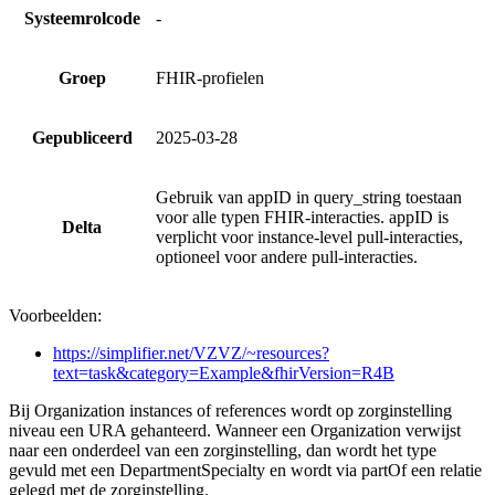
Systeemrolcode
-
Groep
FHIR-profielen
Gepubliceerd
2025-03-28
Gebruik van appID in query_string toestaan
voor alle typen FHIR-interacties. appID is
Delta
verplicht voor instance-level pull-interacties,
optioneel voor andere pull-interacties.
Voorbeelden:
https://simplifier.net/VZVZ/~resources?
text=task&category=Example&fhirVersion=R4B
Bij Organization instances of references wordt op zorginstelling
niveau een URA gehanteerd. Wanneer een Organization verwijst
naar een onderdeel van een zorginstelling, dan wordt het type
gevuld met een DepartmentSpecialty en wordt via partOf een relatie
gelegd met de zorginstelling.