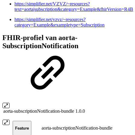
https://simplifier.net/VZVZ/~resources?
text=aorta|subscription&category=Example&fhirVersion=R4B
https://simplifier.net/vzvz/~resources?
category=Example&exampletype=Subscription
FHIR-profiel van aorta-
SubscriptionNotification
aorta-subscriptionNotification-bundle
1.0.0
aorta-subscriptionNotification-bundle
Feature