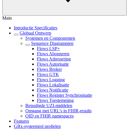
Main
Introductie Specificaties
Globaal Ontwerp
Systemen en Componenten
Sequence Diagrammen
Flows LSP+
Flows Abonneren
Flows Adressering
Flows Autorisatie
Flows Broker
Flows GTK
Flows Logging
Flows Lokalisatie
Flows Notificatie
Flows Register Synchronisatie
Flows Toestemming
Benodigde UZI-middelen
Omgang met URL's in FHIR-results
OID en FHIR namespaces
Features
GBx-systeemrol profielen