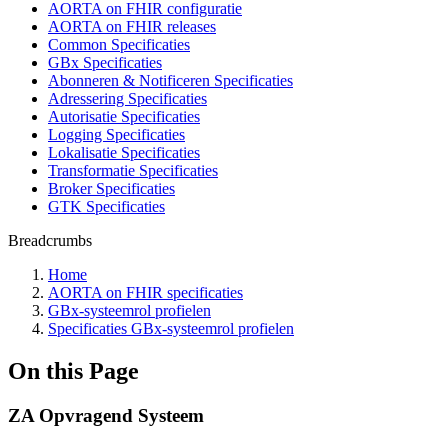
AORTA on FHIR configuratie
AORTA on FHIR releases
Common Specificaties
GBx Specificaties
Abonneren & Notificeren Specificaties
Adressering Specificaties
Autorisatie Specificaties
Logging Specificaties
Lokalisatie Specificaties
Transformatie Specificaties
Broker Specificaties
GTK Specificaties
Breadcrumbs
Home
AORTA on FHIR specificaties
GBx-systeemrol profielen
Specificaties GBx-systeemrol profielen
On this Page
ZA Opvragend Systeem