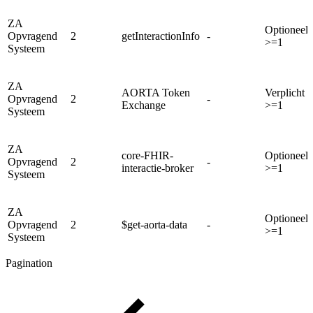
ZA
Optioneel
Opvragend
2
getInteractionInfo
-
>=1
Systeem
ZA
AORTA Token
Verplicht
Opvragend
2
-
Exchange
>=1
Systeem
ZA
core-FHIR-
Optioneel
Opvragend
2
-
interactie-broker
>=1
Systeem
ZA
Optioneel
Opvragend
2
$get-aorta-data
-
>=1
Systeem
Pagination