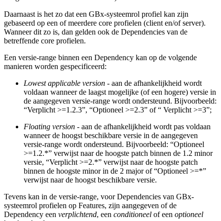
Daarnaast is het zo dat een GBx-systeemrol profiel kan zijn
gebaseerd op een of meerdere core profielen (client en/of server).
Wanneer dit zo is, dan gelden ook de Dependencies van de
betreffende core profielen.
Een versie-range binnen een Dependency kan op de volgende
manieren worden gespecificeerd:
Lowest applicable version
- aan de afhankelijkheid wordt
voldaan wanneer de laagst mogelijke (of een hogere) versie in
de aangegeven versie-range wordt ondersteund. Bijvoorbeeld:
“Verplicht >=1.2.3”, “Optioneel >=2.3” of “ Verplicht >=3”;
Floating version
- aan de afhankelijkheid wordt pas voldaan
wanneer de hoogst beschikbare versie in de aangegeven
versie-range wordt ondersteund. Bijvoorbeeld: “Optioneel
>=1.2.*” verwijst naar de hoogste patch binnen de 1.2 minor
versie, “Verplicht >=2.*” verwijst naar de hoogste patch
binnen de hoogste minor in de 2 major of “Optioneel >=*”
verwijst naar de hoogst beschikbare versie.
Tevens kan in de versie-range, voor Dependencies van GBx-
systeemrol profielen op Features, zijn aangegeven of de
Dependency een
verplichtend
, een
conditioneel
of een
optioneel