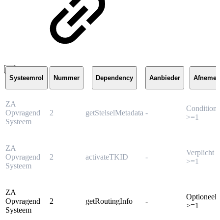
Systeemrol
Nummer
Dependency
Aanbieder
Afnemer
ZA
Conditione
Opvragend
2
getStelselMetadata
-
>=1
Systeem
ZA
Verplicht
Opvragend
2
activateTKID
-
>=1
Systeem
ZA
Optioneel
Opvragend
2
getRoutingInfo
-
>=1
Systeem