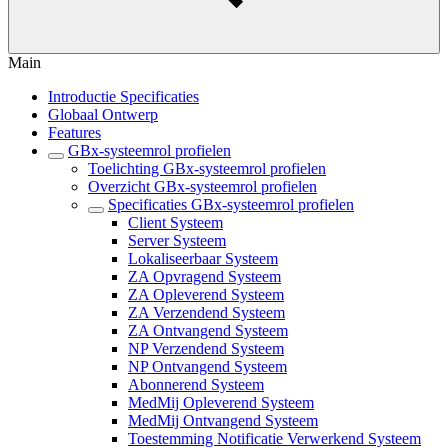
Main
Introductie Specificaties
Globaal Ontwerp
Features
GBx-systeemrol profielen
Toelichting GBx-systeemrol profielen
Overzicht GBx-systeemrol profielen
Specificaties GBx-systeemrol profielen
Client Systeem
Server Systeem
Lokaliseerbaar Systeem
ZA Opvragend Systeem
ZA Opleverend Systeem
ZA Verzendend Systeem
ZA Ontvangend Systeem
NP Verzendend Systeem
NP Ontvangend Systeem
Abonnerend Systeem
MedMij Opleverend Systeem
MedMij Ontvangend Systeem
Toestemming Notificatie Verwerkend Systeem