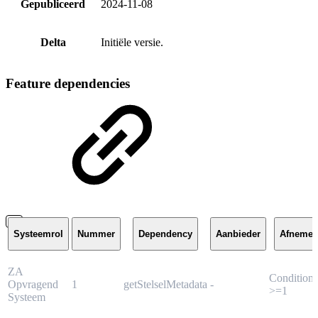
Gepubliceerd
2024-11-08
Delta
Initiële versie.
Feature dependencies
Systeemrol
Nummer
Dependency
Aanbieder
Afnemer
ZA
Conditione
Opvragend
1
getStelselMetadata
-
>=1
Systeem