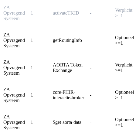
ZA
Verplicht
Opvragend
1
activateTKID
-
>=1
Systeem
ZA
Optioneel
Opvragend
1
getRoutingInfo
-
>=1
Systeem
ZA
AORTA Token
Verplicht
Opvragend
1
-
Exchange
>=1
Systeem
ZA
core-FHIR-
Optioneel
Opvragend
1
-
interactie-broker
>=1
Systeem
ZA
Optioneel
Opvragend
1
$get-aorta-data
-
>=1
Systeem