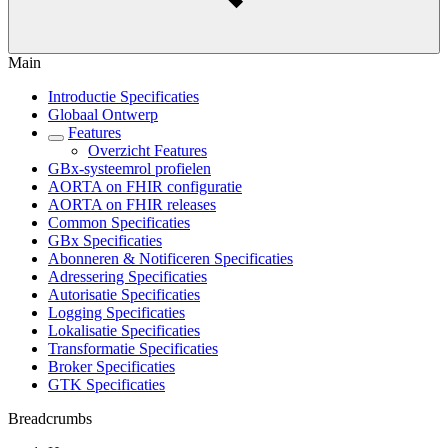
Main
Introductie Specificaties
Globaal Ontwerp
Features
Overzicht Features
GBx-systeemrol profielen
AORTA on FHIR configuratie
AORTA on FHIR releases
Common Specificaties
GBx Specificaties
Abonneren & Notificeren Specificaties
Adressering Specificaties
Autorisatie Specificaties
Logging Specificaties
Lokalisatie Specificaties
Transformatie Specificaties
Broker Specificaties
GTK Specificaties
Breadcrumbs