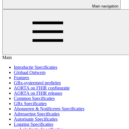
Main navigation
Main
Introductie Specificaties
Globaal Ontwerp
Features
GBx-systeemrol profielen
AORTA on FHIR configuratie
AORTA on FHIR releases
Common Specificaties
GBx Specificaties
Abonneren & Notificeren Specificaties
Adressering Specificaties
Autorisatie Specificaties
Logging Specificaties