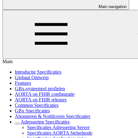
Main navigation
Main
Introductie Specificaties
Globaal Ontwerp
Features
GBx-systeemrol profielen
AORTA on FHIR configuratie
AORTA on FHIR releases
Common Specificaties
GBx Specificaties
Abonneren & Notificeren Specificaties
Adressering Specificaties
Specificaties Adressering Server
Specificaties AORTA Stelselnode