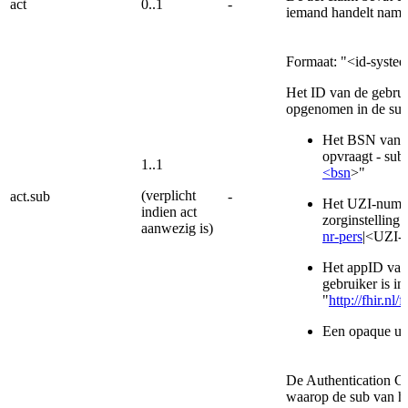
act
0..1
-
iemand handelt name
Formaat: "<id-syste
Het ID van de gebrui
opgenomen in de sub 
Het BSN van e
opvraagt - sub 
1..1
<bsn
>"
(verplicht
act.sub
-
Het UZI-numme
indien act
zorginstelling 
aanwezig is)
nr-pers
|<UZI-
Het appID van 
gebruiker is in
"
http://fhir.n
Een opaque use
De Authentication Co
waarop de sub van he