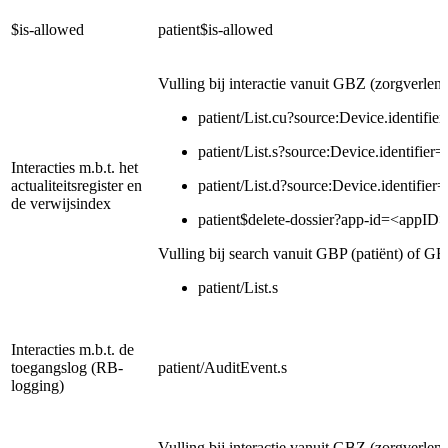
$is-allowed
patient$is-allowed
Vulling bij interactie vanuit GBZ (zorgverlen
patient/List.cu?source:Device.identifie
patient/List.s?source:Device.identifier
Interacties m.b.t. het
actualiteitsregister en
patient/List.d?source:Device.identifier
de verwijsindex
patient$delete-dossier?app-id=<appID>
Vulling bij search vanuit GBP (patiënt) of
patient/List.s
Interacties m.b.t. de
toegangslog (RB-
patient/AuditEvent.s
logging)
Vulling bij interactie vanuit GBZ (zorgverlen