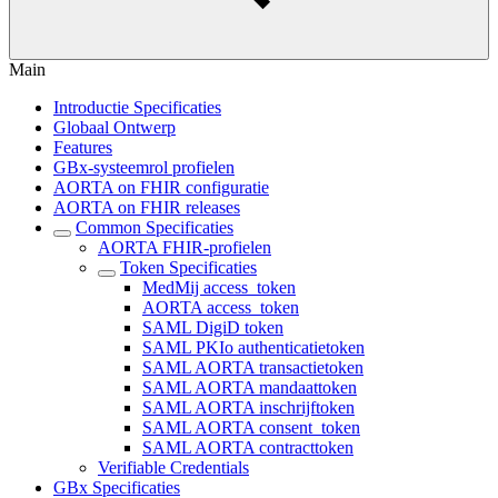
Main
Introductie Specificaties
Globaal Ontwerp
Features
GBx-systeemrol profielen
AORTA on FHIR configuratie
AORTA on FHIR releases
Common Specificaties
AORTA FHIR-profielen
Token Specificaties
MedMij access_token
AORTA access_token
SAML DigiD token
SAML PKIo authenticatietoken
SAML AORTA transactietoken
SAML AORTA mandaattoken
SAML AORTA inschrijftoken
SAML AORTA consent_token
SAML AORTA contracttoken
Verifiable Credentials
GBx Specificaties