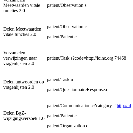
Meetwaarden vitale
patient/Observation.s
functies 2.0
patient/Observation.c
Delen Meetwaarden
vitale functies 2.0
patient/Patient.c
Verzamelen
verwijzingen naar
patient/Task.s?code=http://loinc.org|74468
vragenlijsten 2.0
patient/Task.u
Delen antwoorden op
vragenlijsten 2.0
patient/QuestionnaireResponse.c
patient/Communication.c?category="
http://h
Delen BgZ-
patient/Patient.c
wijzigingsverzoek 1.0
patient/Organization.c