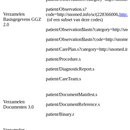
patient/Observation.s?
Verzamelen
code=http://snomed.info/sct|228366006,
http:
Basisgegevens GGZ
(of een subset van deze codes)
2.0
patient/Observation$lastn?category=http://sn
patient/Observation$lastn?code=http://snome
patient/CarePlan.s?category=http://snomed.in
patient/Procedure.s
patient/DiagnosticReport.s
patient/CareTeam.s
patient/DocumentManifest.s
Verzamelen
patient/DocumentReference.s
Documenten 3.0
patient/Binary.r
Verzamelen