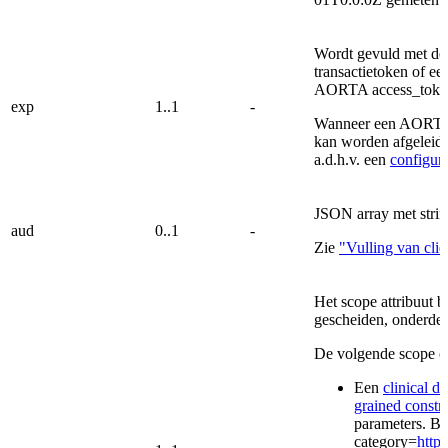
Wordt gevuld met de
transactietoken of e
AORTA access_token
exp
1..1
-
Wanneer een AORTA a
kan worden afgeleid 
a.d.h.v. een
configur
JSON array met strin
aud
0..1
-
Zie
"Vulling van clie
Het scope attribuut b
gescheiden, onderdel
De volgende scope on
Een
clinical 
grained constra
parameters. Bi
category=
http