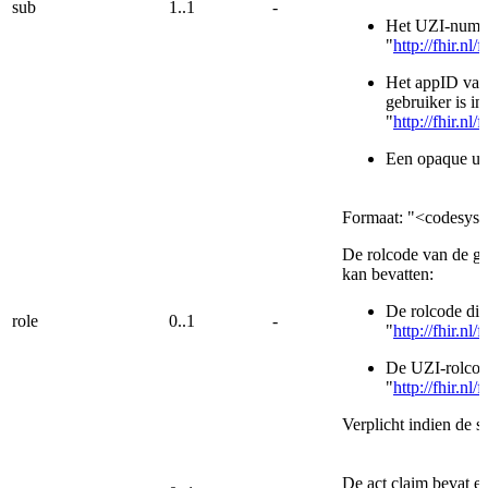
sub
1..1
-
Het UZI-nummer
"
http://fhir.nl
Het appID van 
gebruiker is in
"
http://fhir.n
Een opaque use
Formaat: "<codesys
De rolcode van de geb
kan bevatten:
De rolcode die
role
0..1
-
"
http://fhir.n
De UZI-rolcode
"
http://fhir.n
Verplicht indien de 
De act claim bevat e