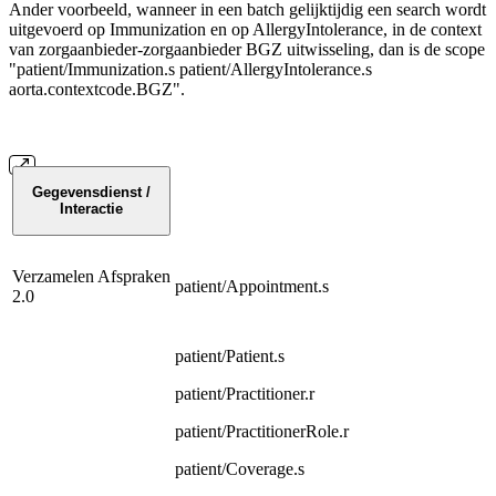
Ander voorbeeld, wanneer in een batch gelijktijdig een search wordt
uitgevoerd op Immunization en op AllergyIntolerance, in de context
van zorgaanbieder-zorgaanbieder BGZ uitwisseling, dan is de scope
"patient/Immunization.s patient/AllergyIntolerance.s
aorta.contextcode.BGZ".
Gegevensdienst /
Interactie
Verzamelen Afspraken
patient/Appointment.s
2.0
patient/Patient.s
patient/Practitioner.r
patient/PractitionerRole.r
patient/Coverage.s