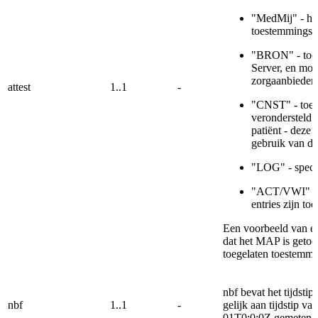
"MedMij" - het
toestemmingsve
"BRON" - toest
Server, en moe
zorgaanbieder 
attest
1..1
-
"CNST" - toes
verondersteld t
patiënt - deze
gebruik van dit
"LOG" - specifi
"ACT/VWI" - sp
entries zijn toe
Een voorbeeld van e
dat het MAP is getoet
toegelaten toestemmin
nbf bevat het tijdsti
nbf
1..1
-
gelijk aan tijdstip va
01T0:0:0Z gemeten 