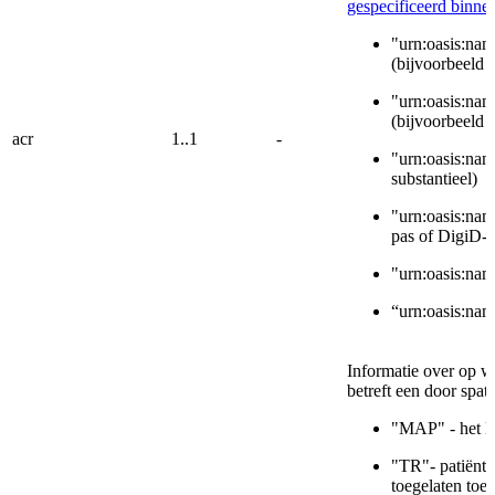
gespecificeerd bin
"urn:oasis:na
(bijvoorbeeld 
"urn:oasis:na
(bijvoorbeeld
acr
1..1
-
"urn:oasis:nam
substantieel)
"urn:oasis:na
pas of DigiD-
"urn:oasis:nam
“urn:oasis:nam
Informatie over op w
betreft een door spat
"MAP" - het Me
"TR"- patiënt 
toegelaten toe