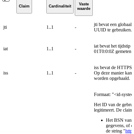
Vaste
Claim
Cardinaliteit
waarde
jti bevat een globaa
jti
1..1
-
UUID te gebruiken.
iat bevat het tijdstip
iat
1..1
-
01T0:0:0Z gemeten 
iss bevat de HTTPS-U
iss
1..1
-
Op deze manier kan au
worden opgehaald.
Formaat: "<id-syste
Het ID van de gebruik
legitimeert. De claim
Het BSN van de 
gegevens, of d
de string "
http