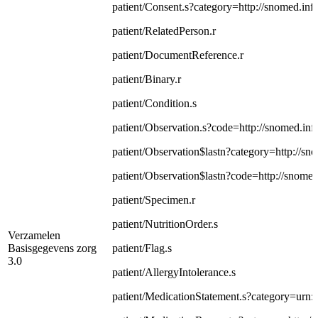
patient/Consent.s?category=http://snomed.in
patient/RelatedPerson.r
patient/DocumentReference.r
patient/Binary.r
patient/Condition.s
patient/Observation.s?code=http://snomed.inf
patient/Observation$lastn?category=http://sn
patient/Observation$lastn?code=http://snomed
patient/Specimen.r
patient/NutritionOrder.s
Verzamelen
Basisgegevens zorg
patient/Flag.s
3.0
patient/AllergyIntolerance.s
patient/MedicationStatement.s?category=urn:o