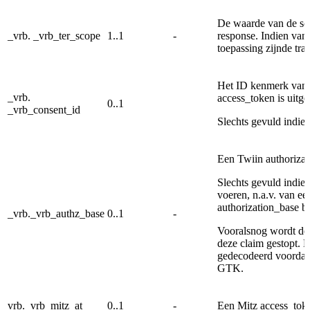
De waarde van de sco
_vrb. _vrb_ter_scope
1..1
-
response. Indien van 
toepassing zijnde tra
Het ID kenmerk van
_vrb.
access_token is uitg
0..1
_vrb_consent_id
Slechts gevuld indie
Een Twiin authoriza
Slechts gevuld indie
voeren, n.a.v. van e
authorization_base be
_vrb._vrb_authz_base
0..1
-
Vooralsnog wordt de
deze claim gestopt.
gedecodeerd voordat 
GTK.
vrb._vrb_mitz_at
0..1
-
Een Mitz access_tok