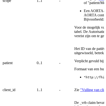
scope
1..1
-
of "patient/Me
Een AORTA-spe
AORTA context
Bijvoorbeeld:
Voor de mogelijk vull
tabel. De Autorisatie
vereist zijn om te gev
Het ID van de patiën
uitgewisseld, betrek
Verplicht gevuld bij 
patient
0..1
-
Formaat van een bur
"http://fhi
client_id
1..1
-
Zie
"Vulling van clie
De _vrb claim bevat,