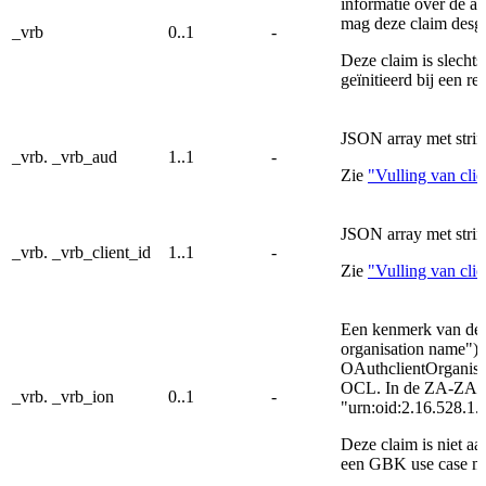
informatie over de af
mag deze claim desg
_vrb
0..1
-
Deze claim is slecht
geïnitieerd bij een re
JSON array met strin
_vrb. _vrb_aud
1..1
-
Zie
"Vulling van clie
JSON array met strin
_vrb. _vrb_client_id
1..1
-
Zie
"Vulling van clie
Een kenmerk van de or
organisation name").
OAuthclientOrganisa
OCL. In de ZA-ZA us
_vrb. _vrb_ion
0..1
-
"urn:oid:2.16.528.1
Deze claim is niet a
een GBK use case m