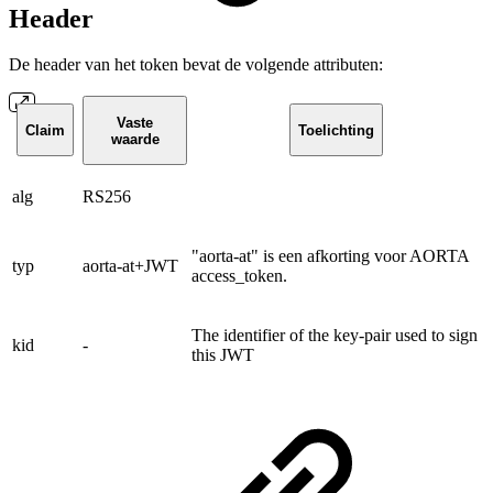
Header
De header van het token bevat de volgende attributen:
Vaste
Claim
Toelichting
waarde
alg
RS256
"aorta-at" is een afkorting voor AORTA
typ
aorta-at+JWT
access_token.
The identifier of the key-pair used to sign
kid
-
this JWT