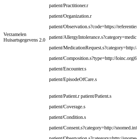
patient/Practitioner.r
patient/Organization.r
patient/Observation.s?code=https://referentie
Verzamelen
patient/AllergyIntolerance.s?category=medica
Huisartsgegevens 2.0
patient/MedicationRequest.s?category=http:/
patient/Composition.s?type=http://loinc.org|6
patient/Encounter.s
patient/EpisodeOfCare.s
patient/Patient.r patient/Patient.s
patient/Coverage.s
patient/Condition.s
patient/Consent.s?category=http://snomed.in
patient/Observation.s?category=http://snomed