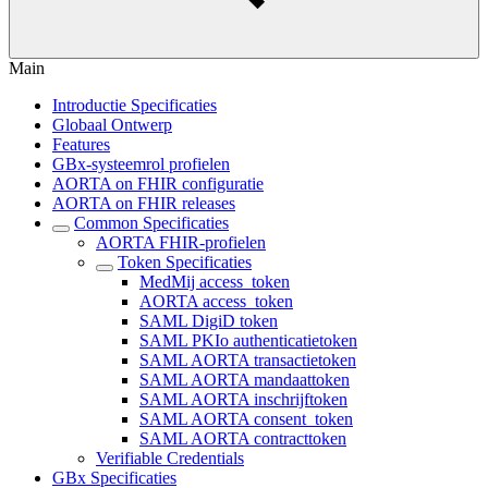
Main
Introductie Specificaties
Globaal Ontwerp
Features
GBx-systeemrol profielen
AORTA on FHIR configuratie
AORTA on FHIR releases
Common Specificaties
AORTA FHIR-profielen
Token Specificaties
MedMij access_token
AORTA access_token
SAML DigiD token
SAML PKIo authenticatietoken
SAML AORTA transactietoken
SAML AORTA mandaattoken
SAML AORTA inschrijftoken
SAML AORTA consent_token
SAML AORTA contracttoken
Verifiable Credentials
GBx Specificaties