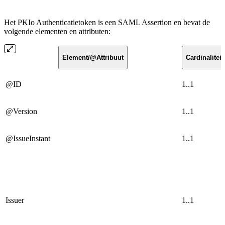
Het PKIo Authenticatietoken is een SAML Assertion en bevat de
volgende elementen en attributen:
Element/@Attribuut
Cardinaliteit
@ID
1..1
@Version
1..1
@IssueInstant
1..1
Issuer
1..1