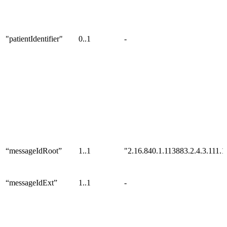
"patientIdentifier"
0..1
-
“messageIdRoot”
1..1
"2.16.840.1.113883.2.4.3.111.1
“messageIdExt”
1..1
-