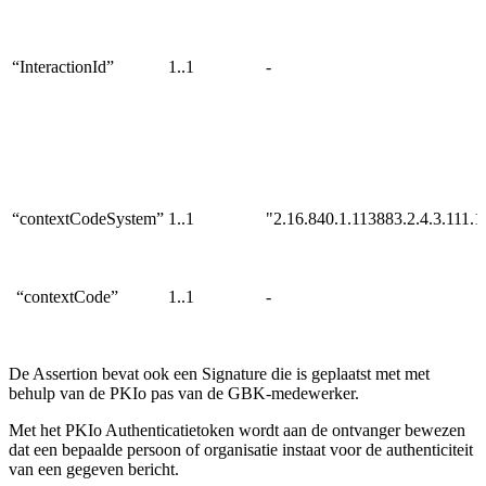
“InteractionId”
1..1
-
“contextCodeSystem”
1..1
"2.16.840.1.113883.2.4.3.111.1
“contextCode”
1..1
-
De Assertion bevat ook een Signature die is geplaatst met met
behulp van de PKIo pas van de GBK-medewerker.
Met het PKIo Authenticatietoken wordt aan de ontvanger bewezen
dat een bepaalde persoon of organisatie instaat voor de authenticiteit
van een gegeven bericht.