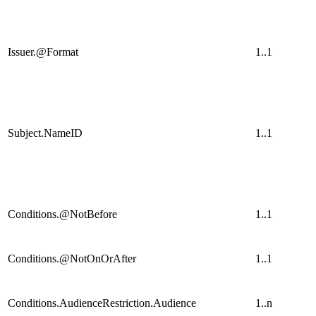
Issuer.@Format
1..1
Subject.NameID
1..1
Conditions.@NotBefore
1..1
Conditions.@NotOnOrAfter
1..1
Conditions.AudienceRestriction.Audience
1..n