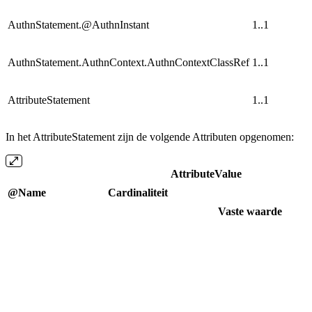
AuthnStatement.@AuthnInstant
1..1
AuthnStatement.AuthnContext.AuthnContextClassRef
1..1
AttributeStatement
1..1
In het AttributeStatement zijn de volgende Attributen opgenomen:
AttributeValue
@Name
Cardinaliteit
Vaste waarde