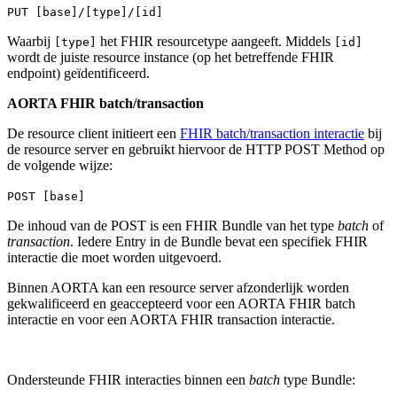
PUT [base]/[type]/[id]
Waarbij
het FHIR resourcetype aangeeft. Middels
[type]
[id]
wordt de juiste resource instance (op het betreffende FHIR
endpoint) geïdentificeerd.
AORTA FHIR batch/transaction
De resource client initieert een
FHIR batch/transaction interactie
bij
de resource server en gebruikt hiervoor de HTTP POST Method op
de volgende wijze:
POST [base]
De inhoud van de POST is een FHIR Bundle van het type
batch
of
transaction
. Iedere Entry in de Bundle bevat een specifiek FHIR
interactie die moet worden uitgevoerd.
Binnen AORTA kan een resource server afzonderlijk worden
gekwalificeerd en geaccepteerd voor een AORTA FHIR batch
interactie en voor een AORTA FHIR transaction interactie.
Ondersteunde FHIR interacties binnen een
batch
type Bundle: