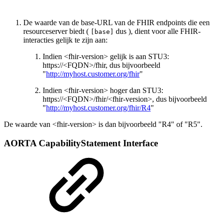
De waarde van de base-URL van de FHIR endpoints die een
resourceserver biedt (
dus ), dient voor alle FHIR-
[base]
interacties gelijk te zijn aan:
Indien <fhir-version> gelijk is aan STU3:
https://<FQDN>/fhir, dus bijvoorbeeld
"
http://myhost.customer.org/fhir
"
Indien <fhir-version> hoger dan STU3:
https://<FQDN>/fhir/<fhir-version>, dus bijvoorbeeld
"
http://myhost.customer.org/fhir/R4
"
De waarde van <fhir-version> is dan bijvoorbeeld "R4" of "R5".
AORTA CapabilityStatement Interface