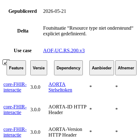
Gepubliceerd
2026-05-21
Foutsituatie “Resource type niet ondersteund“
Delta
expliciet gedefinieerd.
Use case
AOF-UC.RS.200.v3
Feature
Versie
Dependency
Aanbieder
Afnemer
core-FHIR-
AORTA
3.0.0
*
*
interactie
Stelseltoken
core-FHIR-
AORTA-ID HTTP
3.0.0
*
*
interactie
Header
core-FHIR-
AORTA-Version
3.0.0
*
*
interactie
HTTP Header