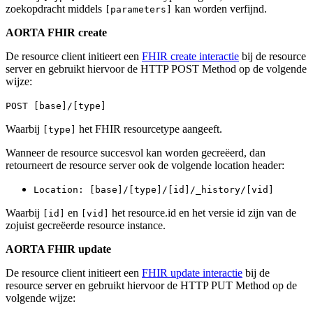
zoekopdracht middels
kan worden verfijnd.
[parameters]
AORTA FHIR create
De resource client initieert een
FHIR create interactie
bij de resource
server en gebruikt hiervoor de HTTP POST Method op de volgende
wijze:
POST [base]/[type]
Waarbij
het FHIR resourcetype aangeeft.
[type]
Wanneer de resource succesvol kan worden gecreëerd, dan
retourneert de resource server ook de volgende location header:
Location: [base]/[type]/[id]/_history/[vid]
Waarbij
en
het resource.id en het versie id zijn van de
[id]
[vid]
zojuist gecreëerde resource instance.
AORTA FHIR update
De resource client initieert een
FHIR update interactie
bij de
resource server en gebruikt hiervoor de HTTP PUT Method op de
volgende wijze: