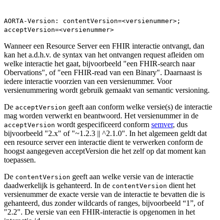
AORTA-Version: contentVersion=<versienummer>;
acceptVersion=<versienummer>
Wanneer een Resource Server een FHIR interactie ontvangt, dan
kan het a.d.h.v. de syntax van het ontvangen request afleiden om
welke interactie het gaat, bijvoorbeeld "een FHIR-search naar
Obervations", of "een FHIR-read van een Binary". Daarnaast is
iedere interactie voorzien van een versienummer. Voor
versienummering wordt gebruik gemaakt van semantic versioning.
De
geeft aan conform welke versie(s) de interactie
acceptVersion
mag worden verwerkt en beantwoord. Het versienummer in de
wordt gespecificeerd conform
semver
, dus
acceptVersion
bijvoorbeeld "2.x" of "~1.2.3 || ^2.1.0". In het algemeen geldt dat
een resource server een interactie dient te verwerken conform de
hoogst aangegeven acceptVersion die het zelf op dat moment kan
toepassen.
De
geeft aan welke versie van de interactie
contentVersion
daadwerkelijk is gehanteerd. In de
dient het
contentVersion
versienummer de exacte versie van de interactie te bevatten die is
gehanteerd, dus zonder wildcards of ranges, bijvoorbeeld “1”, of
"2.2". De versie van een FHIR-interactie is opgenomen in het