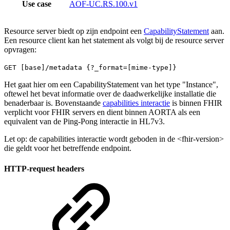
Use case
AOF-UC.RS.100.v1
Resource server biedt op zijn endpoint een
CapabilityStatement
aan.
Een resource client kan het statement als volgt bij de resource server
opvragen:
GET [base]/metadata {?_format=[mime-type]}
Het gaat hier om een CapabilityStatement van het type "Instance",
oftewel het bevat informatie over de daadwerkelijke installatie die
benaderbaar is. Bovenstaande
capabilities interactie
is binnen FHIR
verplicht voor FHIR servers en dient binnen AORTA als een
equivalent van de Ping-Pong interactie in HL7v3.
Let op: de capabilities interactie wordt geboden in de <fhir-version>
die geldt voor het betreffende endpoint.
HTTP-request headers