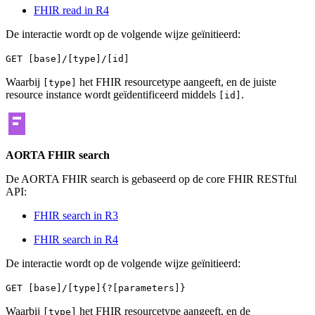
FHIR read in R4
De interactie wordt op de volgende wijze geïnitieerd:
GET [base]/[type]/[id]
Waarbij
het FHIR resourcetype aangeeft, en de juiste
[type]
resource instance wordt geïdentificeerd middels
.
[id]
AORTA FHIR search
De AORTA FHIR search is gebaseerd op de core FHIR RESTful
API:
FHIR search in R3
FHIR search in R4
De interactie wordt op de volgende wijze geïnitieerd:
GET [base]/[type]{?[parameters]}
Waarbij
het FHIR resourcetype aangeeft, en de
[type]