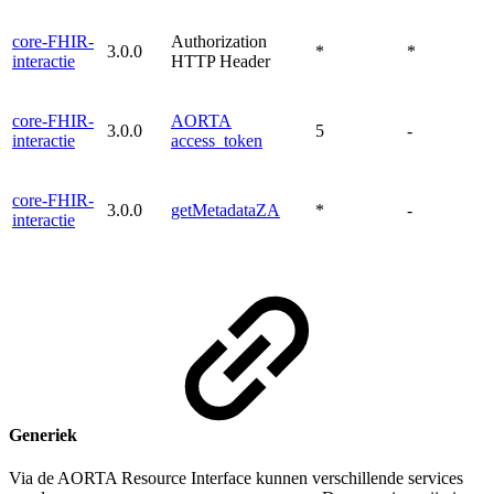
core-FHIR-
Authorization
3.0.0
*
*
interactie
HTTP Header
core-FHIR-
AORTA
3.0.0
5
-
interactie
access_token
core-FHIR-
3.0.0
getMetadataZA
*
-
interactie
Generiek
Via de AORTA Resource Interface kunnen verschillende services