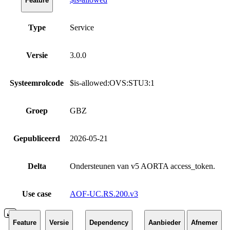
Feature
Type
Service
Versie
3.0.0
Systeemrolcode
$is-allowed:OVS:STU3:1
Groep
GBZ
Gepubliceerd
2026-05-21
Delta
Ondersteunen van v5 AORTA access_token.
Use case
AOF-UC.RS.200.v3
Feature
Versie
Dependency
Aanbieder
Afnemer