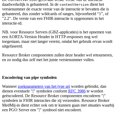
daadwerkelijk is gehanteerd. In de
dient het
contentVersion
versienummer de exacte versie van de interactie te bevatten die is
gehanteerd, dus zonder wildcards of ranges, bijvoorbeeld “1”, of
"2.2". De versie van een FHIR-interactie is opgenomen in het
interactie-id.
NB. voor Resource Servers (GBZ-applicaties) is het opnemen van
een AORTA-Version Header in HTTP-responses nog wel
toegestaan, maar niet langer vereist, omdat het gebruik ervan wordt
uitgefaseerd.
Resource Broker componenten zullen deze header wel retourneren,
en zo nodig dus zelf met het juiste versienummer vullen.
Encodering van pipe symbolen
Wanneer
zoekparameters van het type uri
worden gebruikt, dan
dienen eventuele "|" symbolen conform
RFC 3986
te worden
geëncodeerd. De Resource Broker componenten encoderen "|"
symbolen in FHIR interacties die zij verzenden. Resource Broker
MedMij-in dient echter ook om te kunnen gaan met situaties waarbij
een PGO Server een "|" symbool niet encodeert.