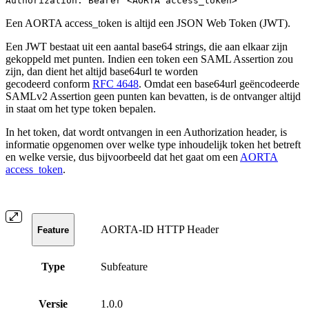
Authorization: Bearer <AORTA access_token>
Een AORTA access_token is altijd een JSON Web Token (JWT).
Een JWT bestaat uit een aantal base64 strings, die aan elkaar zijn
gekoppeld met punten. Indien een token een SAML Assertion zou
zijn, dan dient het altijd base64url te worden
gecodeerd conform
RFC 4648
. Omdat een base64url geëncodeerde
SAMLv2 Assertion geen punten kan bevatten, is de ontvanger altijd
in staat om het type token bepalen.
In het token, dat wordt ontvangen in een Authorization header, is
informatie opgenomen over welke type inhoudelijk token het betreft
en welke versie, dus bijvoorbeeld dat het gaat om een
AORTA
access_token
.
AORTA-ID HTTP Header
Feature
Type
Subfeature
Versie
1.0.0