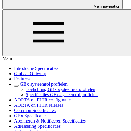
Main navigation
Main
Introductie Specificaties
Globaal Ontwerp
Features
GBx-systeemrol profielen
Toelichting GBx-systeemrol profielen
Specificaties GBx-systeemrol profielen
AORTA on FHIR configuratie
AORTA on FHIR releases
Common Specificaties
GBx Specificaties
Abonneren & Notificeren Specificaties
Adressering Specificaties