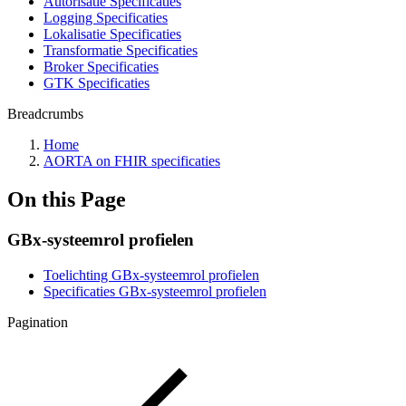
Autorisatie Specificaties
Logging Specificaties
Lokalisatie Specificaties
Transformatie Specificaties
Broker Specificaties
GTK Specificaties
Breadcrumbs
Home
AORTA on FHIR specificaties
On this Page
GBx-systeemrol profielen
Toelichting GBx-systeemrol profielen
Specificaties GBx-systeemrol profielen
Pagination