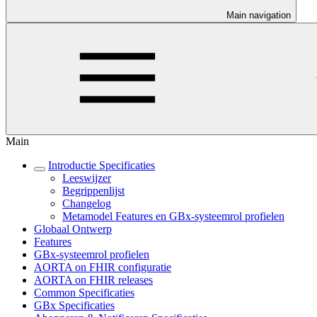
Main navigation
Main
Introductie Specificaties
Leeswijzer
Begrippenlijst
Changelog
Metamodel Features en GBx-systeemrol profielen
Globaal Ontwerp
Features
GBx-systeemrol profielen
AORTA on FHIR configuratie
AORTA on FHIR releases
Common Specificaties
GBx Specificaties