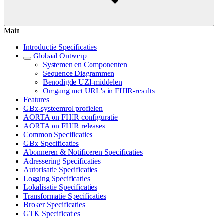
Main
Introductie Specificaties
Globaal Ontwerp
Systemen en Componenten
Sequence Diagrammen
Benodigde UZI-middelen
Omgang met URL's in FHIR-results
Features
GBx-systeemrol profielen
AORTA on FHIR configuratie
AORTA on FHIR releases
Common Specificaties
GBx Specificaties
Abonneren & Notificeren Specificaties
Adressering Specificaties
Autorisatie Specificaties
Logging Specificaties
Lokalisatie Specificaties
Transformatie Specificaties
Broker Specificaties
GTK Specificaties