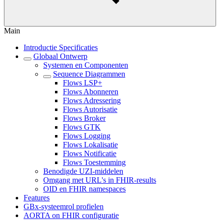
Main
Introductie Specificaties
Globaal Ontwerp
Systemen en Componenten
Sequence Diagrammen
Flows LSP+
Flows Abonneren
Flows Adressering
Flows Autorisatie
Flows Broker
Flows GTK
Flows Logging
Flows Lokalisatie
Flows Notificatie
Flows Toestemming
Benodigde UZI-middelen
Omgang met URL's in FHIR-results
OID en FHIR namespaces
Features
GBx-systeemrol profielen
AORTA on FHIR configuratie