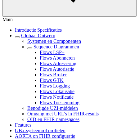
Main
Introductie Specificaties
Globaal Ontwerp
Systemen en Componenten
Sequence Diagrammen
Flows LSP+
Flows Abonneren
Flows Adressering
Flows Autorisatie
Flows Broker
Flows GTK
Flows Logging
Flows Lokalisatie
Flows Notificatie
Flows Toestemming
Benodigde UZI-middelen
Omgang met URL's in FHIR-results
OID en FHIR namespaces
Features
GBx-systeemrol profielen
AORTA on FHIR configuratie