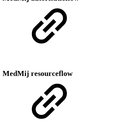
MedMij resourceflow