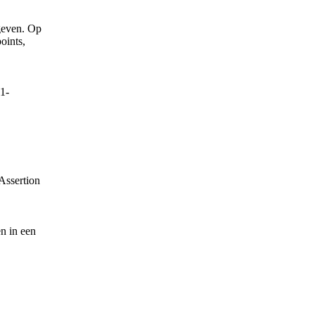
geven. Op
oints,
01-
Assertion
n in een