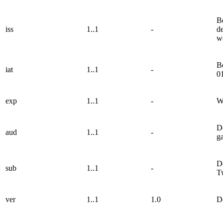
B
iss
1..1
-
de
w
Be
iat
1..1
-
0
exp
1..1
-
W
D
aud
1..1
-
ga
D
sub
1..1
-
T
ver
1..1
1.0
De