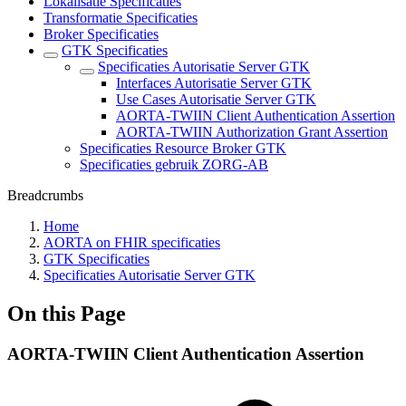
Lokalisatie Specificaties
Transformatie Specificaties
Broker Specificaties
GTK Specificaties
Specificaties Autorisatie Server GTK
Interfaces Autorisatie Server GTK
Use Cases Autorisatie Server GTK
AORTA-TWIIN Client Authentication Assertion
AORTA-TWIIN Authorization Grant Assertion
Specificaties Resource Broker GTK
Specificaties gebruik ZORG-AB
Breadcrumbs
Home
AORTA on FHIR specificaties
GTK Specificaties
Specificaties Autorisatie Server GTK
On this Page
AORTA-TWIIN Client Authentication Assertion