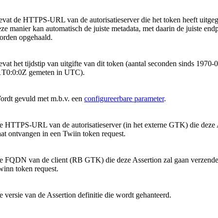
evat de HTTPS-URL van de autorisatieserver die het token heeft uitge
ze manier kan automatisch de juiste metadata, met daarin de juiste endp
orden opgehaald.
vat het tijdstip van uitgifte van dit token (aantal seconden sinds 1970-
1T0:0:0Z gemeten in UTC).
ordt gevuld met m.b.v. een
configureerbare parameter
.
e HTTPS-URL van de autorisatieserver (in het externe GTK) die deze 
at ontvangen in een Twiin token request.
e FQDN van de client (RB GTK) die deze Assertion zal gaan verzende
winn token request.
 versie van de Assertion definitie die wordt gehanteerd.