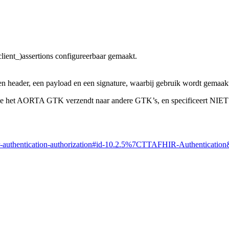
lient_)assertions configureerbaar gemaakt.
n header, een payload en een signature, waarbij gebruik wordt gemaa
die het AORTA GTK verzendt naar andere GTK’s, en specificeert NIET 
a-fhir-authentication-authorization#id-10.2.5%7CTTAFHIR-Authenticatio