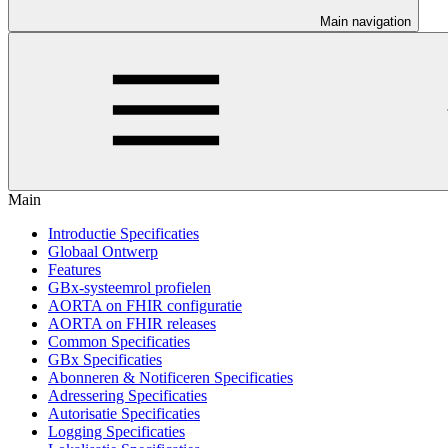
Main navigation
Main
Introductie Specificaties
Globaal Ontwerp
Features
GBx-systeemrol profielen
AORTA on FHIR configuratie
AORTA on FHIR releases
Common Specificaties
GBx Specificaties
Abonneren & Notificeren Specificaties
Adressering Specificaties
Autorisatie Specificaties
Logging Specificaties