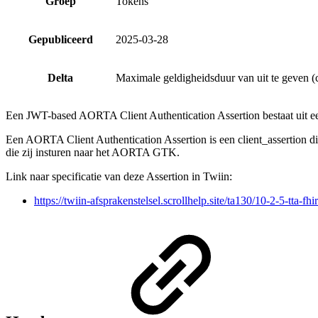
Groep
Tokens
Gepubliceerd
2025-03-28
Delta
Maximale geldigheidsduur van uit te geven (c
Een JWT-based AORTA Client Authentication Assertion bestaat uit ee
Een AORTA Client Authentication Assertion is een client_assertion 
die zij insturen naar het AORTA GTK.
Link naar specificatie van deze Assertion in Twiin:
https://twiin-afsprakenstelsel.scrollhelp.site/ta130/10-2-5-tt