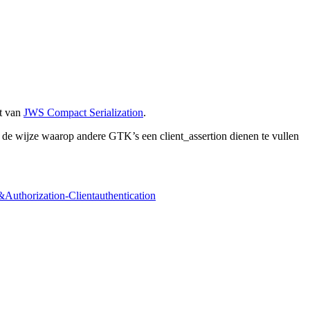
kt van
JWS Compact Serialization
.
de wijze waarop andere GTK’s een client_assertion dienen te vullen
n&Authorization-Clientauthentication