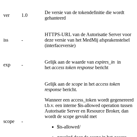
De versie van de tokendefinitie die wordt
ver
1.0
gehanteerd
HTTPS-URL van de Autorisatie Server voor
iss
-
deze versie van het MedMij afsprakenstelsel
(interfaceversie)
Gelijk aan de waarde van
expires_in
in
exp
-
het
access token response
bericht
Gelijk aan de
scope
in het
access token
response
bericht.
Wanneer een access_token wordt gegenereerd
t.b.v. een interne $is-allowed operation tussen
Autorisatie Server en Resource Broker, dan
wordt de scope gevuld met
scope
-
$is-allowed/