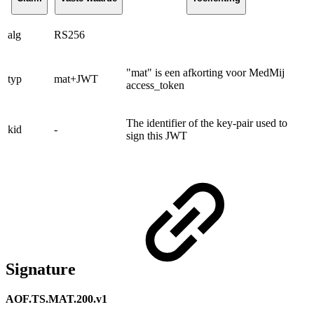
alg
RS256
"mat" is een afkorting voor MedMij
typ
mat+JWT
access_token
The identifier of the key-pair used to
kid
-
sign this JWT
Signature
AOF.TS.MAT.200.v1