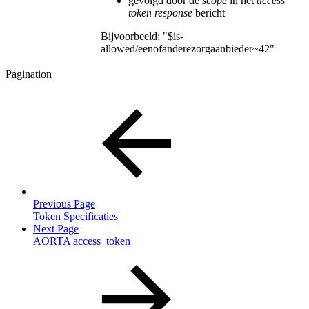
gevolgd door de
scope
in het
access
token response
bericht
Bijvoorbeeld: "$is-
allowed/eenofanderezorgaanbieder~42"
Pagination
Previous Page
Token Specificaties
Next Page
AORTA access_token