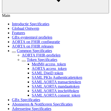
Main
Introductie Specificaties
Globaal Ontwerp
Features
GBx-systeemrol profielen
AORTA on FHIR configuratie
AORTA on FHIR releases
Common Specificaties
AORTA FHIR-profielen
Token Specificaties
MedMij access_token
AORTA access_token
SAML DigiD token
SAML PKIo Authenticatietoken
SAML AORTA transactietoken
SAML AORTA mandaattoken
SAML AORTA inschrijftoken
SAML AORTA consent_token
GBx Specificaties
Abonneren & Notificeren Specificaties
Adressering Specificaties